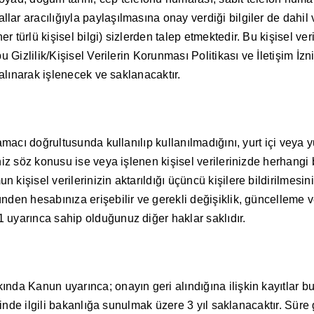
r aracılığıyla paylaşılmasına onay verdiği bilgiler de dahil v
 türlü kişisel bilgi) sizlerden talep etmektedir. Bu kişisel v
u Gizlilik/Kişisel Verilerin Korunması Politikası ve İletişim İ
 alınarak işlenecek ve saklanacaktır.
macı doğrultusunda kullanılıp kullanılmadığını, yurt içi veya yur
niz söz konusu ise veya işlenen kişisel verilerinizde herhangi 
kişisel verilerinizin aktarıldığı üçüncü kişilere bildirilmesi
den hesabınıza erişebilir ve gerekli değişiklik, güncelleme ve
 uyarınca sahip olduğunuz diğer haklar saklıdır.
 Kanun uyarınca; onayın geri alındığına ilişkin kayıtlar bu tari
ğinde ilgili bakanlığa sunulmak üzere 3 yıl saklanacaktır. Süre g