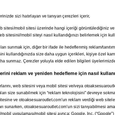
rinizde sizi hatırlayan ve tanıyan çerezleri içerir,
itesi/mobil sitesi üzerinde hangi içeriği görüntülediğiniz ve zi
 sitesini//mobil siteyi nasıl kullandığınızı belirlemek için kull
ları sunmak için, diğer bir ifade ile hedeflenmiş reklam/tanıtım
ini kullandığınızda size daha uygun içerikleri, kişiye özel 
 daha sunmaz. Çerezler yoluyla elde edilen bilgileri üyelerimizden
erini reklam ve yeniden hedefleme için nasıl kulla
arını, web sitesini veya mobil sitesi ve/veya otoaksesuaroutle
ları size sunabilmek için “reklam teknolojisini” devreye sokma
itesine ve otoaksesuaroutlet.com’un reklam verdiği web sitele
lamları sunarken, otoaksesuaroutlet.com’un sizi tanıyabilmesi am
si/mobil uygulaması/mobil sitesi ayrıca; Google, Inc. (“Google”