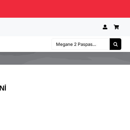
Ara:
Nİ