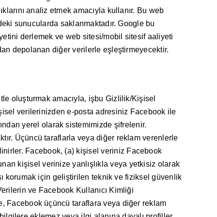
dıklarını analiz etmek amacıyla kullanır. Bu web
BD’deki sunucularda saklanmaktadır. Google bu
yetini derlemek ve web sitesi/mobil sitesif aaliyeti
dan depolanan diğer verilerle eşleştirmeyecektir.
tle oluşturmak amacıyla, işbu Gizlilik/Kişisel
şisel verilerinizden e-posta adresiniz Facebook ile
dan yerel olarak sistemimizde şifrelenir.
tır. Üçüncü taraflarla veya diğer reklam verenlerle
irler. Facebook, (a) kişisel veriniz Facebook
n kişisel verinize yanlışlıkla veya yetkisiz olarak
 korumak için geliştirilen teknik ve fiziksel güvenlik
Verilerin ve Facebook Kullanıcı Kimliği
ece, Facebook üçüncü taraflara veya diğer reklam
bilgilere eklemez veya ilgi alanına dayalı profiller