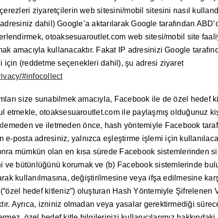
rezleri ziyaretçilerin web sitesini/mobil sitesini nasıl kullan
er (IP adresiniz dahil) Google’a aktarılarak Google tarafından A
eğerlendirmek, otoaksesuaroutlet.com web sitesi/mobil site faali
amak amacıyla kullanacaktır. Fakat IP adresinizi Google tarafın
 için (reddetme seçenekleri dahil), şu adresi ziyaret
rivacy/#infocollect
lamları size sunabilmek amacıyla, Facebook ile de özel hedef ki
abul etmekle, otoaksesuaroutlet.com ile paylaşmış olduğunuz ki
klemeden ve iletmeden önce, hash yöntemiyle Facebook tarafın
-posta adresiniz, yalnızca eşleştirme işlemi için kullanılacak
nra mümkün olan en kısa sürede Facebook sistemlerinden silin
i ve bütünlüğünü korumak ve (b) Facebook sistemlerinde buluna
larak kullanılmasına, değiştirilmesine veya ifşa edilmesine karşı
i (“özel hedef kitleniz”) oluşturan Hash Yöntemiyle Şifrelenen 
ktır. Ayrıca, izniniz olmadan veya yasalar gerektirmediği sür
ermez, özel hedef kitle bilgilerinizi kullanıcılarımız hakkındaki 