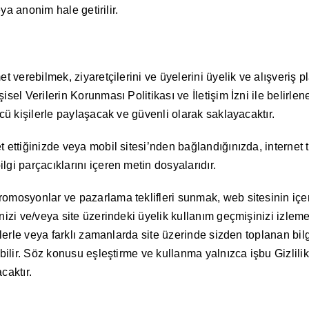
eya anonim hale getirilir.
et verebilmek, ziyaretçilerini ve üyelerini üyelik ve alışveriş 
şisel Verilerin Korunması Politikası ve İletişim İzni ile beli
ncü kişilerle paylaşacak ve güvenli olarak saklayacaktır.
 ettiğinizde veya mobil sitesi’nden bağlandığınızda, internet t
gi parçacıklarını içeren metin dosyalarıdır.
mosyonlar ve pazarlama teklifleri sunmak, web sitesinin içeriğ
nizi ve/veya site üzerindeki üyelik kullanım geçmişinizi izlem
lerle veya farklı zamanlarda site üzerinde sizden toplanan bilgile
bilir. Söz konusu eşleştirme ve kullanma yalnızca işbu Gizlilik/
caktır.