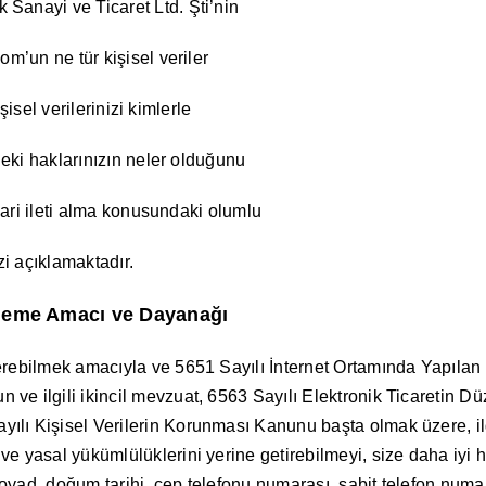
Sanayi ve Ticaret Ltd. Şti’nin
om’un ne tür kişisel veriler
işisel verilerinizi kimlerle
deki haklarınızın neler olduğunu
icari ileti alma konusundaki olumlu
zi açıklamaktadır.
 İşleme Amacı ve Dayanağı
erebilmek amacıyla ve 5651 Sayılı İnternet Ortamında Yapıla
e ilgili ikincil mevzuat, 6563 Sayılı Elektronik Ticaretin Dü
ılı Kişisel Verilerin Korunması Kanunu başta olmak üzere, i
 yasal yükümlülüklerini yerine getirebilmeyi, size daha iyi hiz
 soyad, doğum tarihi, cep telefonu numarası, sabit telefon numa