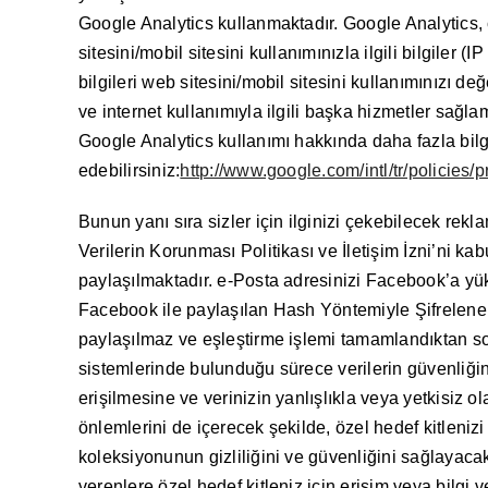
Google Analytics kullanmaktadır. Google Analytics, çe
sitesini/mobil sitesini kullanımınızla ilgili bilgil
bilgileri web sitesini/mobil sitesini kullanımınızı d
ve internet kullanımıyla ilgili başka hizmetler sağl
Google Analytics kullanımı hakkında daha fazla bilgi
edebilirsiniz:
http://www.google.com/intl/tr/policies/p
Bunun yanı sıra sizler için ilginizi çekebilecek rek
Verilerin Korunması Politikası ve İletişim İzni’ni k
paylaşılmaktadır. e-Posta adresinizi Facebook’a yü
Facebook ile paylaşılan Hash Yöntemiyle Şifrelenen e
paylaşılmaz ve eşleştirme işlemi tamamlandıktan so
sistemlerinde bulunduğu sürece verilerin güvenliğin
erişilmesine ve verinizin yanlışlıkla veya yetkisiz o
önlemlerini de içerecek şekilde, özel hedef kitleniz
koleksiyonunun gizliliğini ve güvenliğini sağlayaca
verenlere özel hedef kitleniz için erişim veya bilgi v