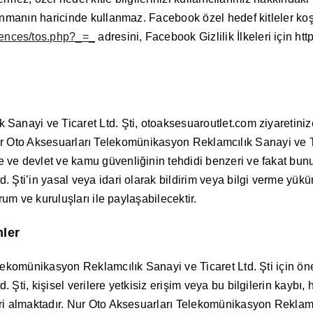
unmanın haricinde kullanmaz. Facebook özel hedef kitleler koşu
ences/tos.php?_=_
adresini, Facebook Gizlilik İlkeleri için h
anayi ve Ticaret Ltd. Şti, otoaksesuaroutlet.com ziyaretinize 
ve Nur Oto Aksesuarları Telekomünikasyon Reklamcılık Sanayi ve Ti
ve devlet ve kamu güvenliğinin tehdidi benzeri ve fakat bunu
. Şti’in yasal veya idari olarak bildirim veya bilgi verme y
rum ve kuruluşları ile paylaşabilecektir.
mler
lekomünikasyon Reklamcılık Sanayi ve Ticaret Ltd. Şti için ön
ti, kişisel verilere yetkisiz erişim veya bu bilgilerin kaybı, h
i almaktadır. Nur Oto Aksesuarları Telekomünikasyon Reklamcılı