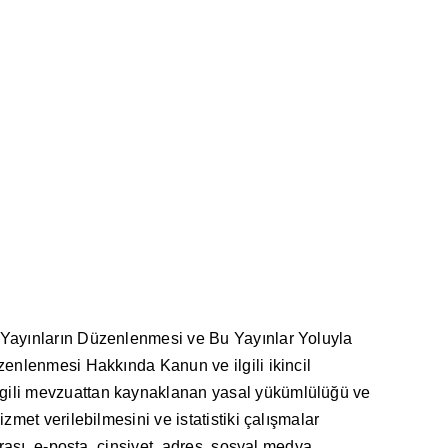
n Yayınların Düzenlenmesi ve Bu Yayınlar Yoluyla
zenlenmesi Hakkında Kanun ve ilgili ikincil
lgili mevzuattan kaynaklanan yasal yükümlülüğü ve
met verilebilmesini ve istatistiki çalışmalar
rası, e-posta, cinsiyet, adres, sosyal medya