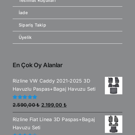
Teslimat Koşulları
İade
Sipariş Takip
Üyelik
En Çok Oy Alanlar
Rizline VW Caddy 2021-2025 3D
Havuzlu Paspas+Bagaj Havuzu Seti
Orijinal
Şu
5
2.590,00
₺
2.199,00
₺
üzerinden
fiyat:
andaki
5.00
oy aldı
Rizline Fiat Linea 3D Paspas+Bagaj
2.590,00 ₺.
fiyat:
Havuzu Seti
2.199,00 ₺.