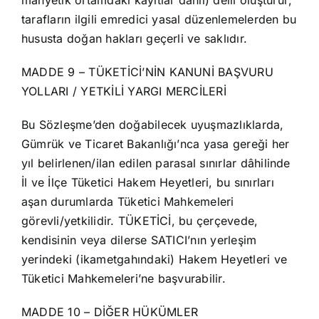
manyetik ortamdaki kayıtlar dahil) delil oluşturur;
tarafların ilgili emredici yasal düzenlemelerden bu
hususta doğan hakları geçerli ve saklıdır.
MADDE 9 – TÜKETİCİ’NİN KANUNİ BAŞVURU
YOLLARI / YETKİLİ YARGI MERCİLERİ
Bu Sözleşme’den doğabilecek uyuşmazlıklarda,
Gümrük ve Ticaret Bakanlığı’nca yasa gereği her
yıl belirlenen/ilan edilen parasal sınırlar dâhilinde
İl ve İlçe Tüketici Hakem Heyetleri, bu sınırları
aşan durumlarda Tüketici Mahkemeleri
görevli/yetkilidir. TÜKETİCİ, bu çerçevede,
kendisinin veya dilerse SATICI’nın yerleşim
yerindeki (ikametgahındaki) Hakem Heyetleri ve
Tüketici Mahkemeleri’ne başvurabilir.
MADDE 10 – DİĞER HÜKÜMLER