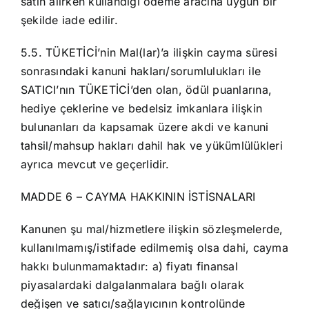
satın alırken kullandığı ödeme aracına uygun bir
şekilde iade edilir.
5.5. TÜKETİCİ’nin Mal(lar)’a ilişkin cayma süresi
sonrasındaki kanuni hakları/sorumlulukları ile
SATICI’nın TÜKETİCİ’den olan, ödül puanlarına,
hediye çeklerine ve bedelsiz imkanlara ilişkin
bulunanları da kapsamak üzere akdi ve kanuni
tahsil/mahsup hakları dahil hak ve yükümlülükleri
ayrıca mevcut ve geçerlidir.
MADDE 6 – CAYMA HAKKININ İSTİSNALARI
Kanunen şu mal/hizmetlere ilişkin sözleşmelerde,
kullanılmamış/istifade edilmemiş olsa dahi, cayma
hakkı bulunmamaktadır: a) fiyatı finansal
piyasalardaki dalgalanmalara bağlı olarak
değişen ve satıcı/sağlayıcının kontrolünde