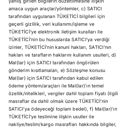
yanlış girilen bilgilerin düzeltilmesine ilişkin
amaca uygun araçlar/yöntemler, c) SATICI
tarafından uygulanan TÜKETİCİ bilgileri için
geçerli gizlilik, veri kullanımı/işleme ve
TÜKETİCİ’ye elektronik iletişim kuralları ile
TÜKETİCİ’nin bu hususlarda SATICI’ya verdiği
izinler, TÜKETİCİ’nin kanuni hakları, SATICI’nın
hakları ve tarafların haklarını kullanım usulleri, d)
Mal(lar) için SATICI tarafından öngörülen
gönderim kısıtlamaları, e) Sözleşme konusu
Mal(lar) için SATICI tarafından kabul edilen
ödeme yöntem/araçları ile Mal(lar)’ın temel
özellik/nitelikleri, vergiler dahil toplam fiyatı (ilgili
masraflar da dahil olmak üzere TÜKETİCİ’nin
SATICI’ya ödeyeceği toplam bedel), f) Mal(lar)’ın
TÜKETİCİ’ye teslimine ilişkin usuller ile
nakliye/teslim/kargo masrafları hakkında bilgiler,