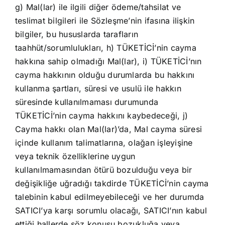
g) Mal(lar) ile ilgili diğer ödeme/tahsilat ve
teslimat bilgileri ile Sözleşme’nin ifasına ilişkin
bilgiler, bu hususlarda tarafların
taahhüt/sorumlulukları, h) TÜKETİCİ’nin cayma
hakkına sahip olmadığı Mal(lar), i) TÜKETİCİ’nın
cayma hakkının olduğu durumlarda bu hakkını
kullanma şartları, süresi ve usulü ile hakkın
süresinde kullanılmaması durumunda
TÜKETİCİ’nin cayma hakkını kaybedeceği, j)
Cayma hakkı olan Mal(lar)’da, Mal cayma süresi
içinde kullanım talimatlarına, olağan işleyişine
veya teknik özelliklerine uygun
kullanılmamasından ötürü bozulduğu veya bir
değişikliğe uğradığı takdirde TÜKETİCİ’nin cayma
talebinin kabul edilmeyebileceği ve her durumda
SATICI’ya karşı sorumlu olacağı, SATICI’nın kabul
ettiği hallerde söz konusu bozukluğa veya