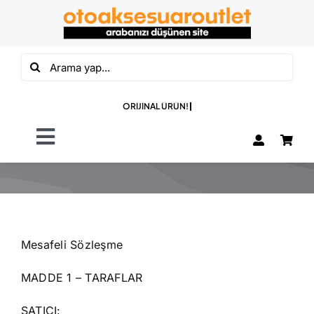
Skip
to
content
Ara:
Toggle
Navigation
OTO PASPAS
OTO BAGAJ
HAVUZU
Mesafeli Sözleşme
ÖZEL SETLER
MADDE 1 – TARAFLAR
SATICI: