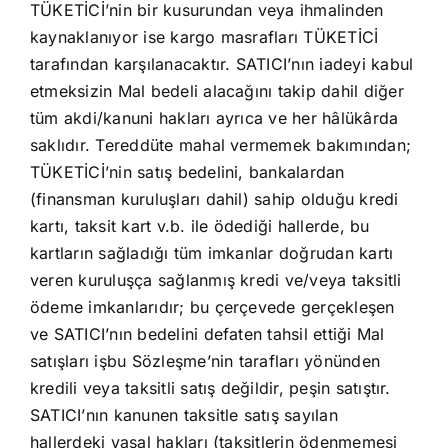
TÜKETİCİ’nin bir kusurundan veya ihmalinden
kaynaklanıyor ise kargo masrafları TÜKETİCİ
tarafından karşılanacaktır. SATICI’nın iadeyi kabul
etmeksizin Mal bedeli alacağını takip dahil diğer
tüm akdi/kanuni hakları ayrıca ve her hâlükârda
saklıdır. Tereddüte mahal vermemek bakımından;
TÜKETİCİ’nin satış bedelini, bankalardan
(finansman kuruluşları dahil) sahip olduğu kredi
kartı, taksit kart v.b. ile ödediği hallerde, bu
kartların sağladığı tüm imkanlar doğrudan kartı
veren kuruluşça sağlanmış kredi ve/veya taksitli
ödeme imkanlarıdır; bu çerçevede gerçekleşen
ve SATICI’nın bedelini defaten tahsil ettiği Mal
satışları işbu Sözleşme’nin tarafları yönünden
kredili veya taksitli satış değildir, peşin satıştır.
SATICI’nın kanunen taksitle satış sayılan
hallerdeki yasal hakları (taksitlerin ödenmemesi