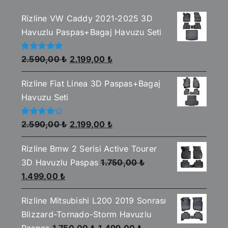
Rizline VW Caddy 2021-2025 3D
Havuzlu Paspas+Bagaj Havuzu Seti
Orijinal
Şu
5
2.590,00
₺
2.199,00
₺
üzerinden
fiyat:
andaki
5.00
oy aldı
Rizline Fiat Linea 3D Paspas+Bagaj
2.590,00 ₺.
fiyat:
Havuzu Seti
2.199,00 ₺.
Orijinal
Şu
5
2.590,00
₺
2.199,00
₺
üzerinden
fiyat:
andaki
4.00
oy
aldı
Rizline Bmw 2 Serisi Active Tourer
2.590,00 ₺.
fiyat:
3D Havuzlu Paspas
1.750,00
₺
2.199,00 ₺.
Orijinal
Şu
1.499,00
₺
fiyat:
andaki
Rizline Mitsubishi L200 2019 Sonrası
1.750,00 ₺.
fiyat:
Blizzard-Tornado-Storm Havuzlu
1.499,00 ₺.
Orijinal
Şu