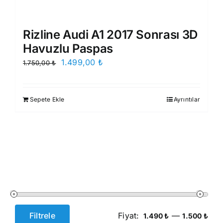
Rizline Audi A1 2017 Sonrası 3D
Havuzlu Paspas
Orijinal
Şu
1.499,00
₺
1.750,00
₺
fiyat:
andaki
1.750,00 ₺.
fiyat:
Sepete Ekle
Ayrıntılar
1.499,00 ₺.
Filtrele
Fiyat:
—
1.490 ₺
1.500 ₺
En
En