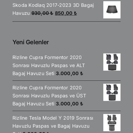
Skoda Kodiaq 2017-2023 3D Bagaj
930,00 ₺.
fiyat:
Orijinal
Şu
Havuzu
930,00
₺
850,00
₺
850,00 ₺.
fiyat:
andaki
930,00 ₺.
fiyat:
850,00 ₺.
Yeni Gelenler
Rizline Cupra Formentor 2020
Sonrası Havuzlu Paspas ve ALT
Bagaj Havuzu Seti
3.000,00
₺
Rizline Cupra Formentor 2020
Sonrası Havuzlu Paspas ve ÜST
Bagaj Havuzu Seti
3.000,00
₺
Rizline Tesla Model Y 2019 Sonrası
Havuzlu Paspas ve Bagaj Havuzu