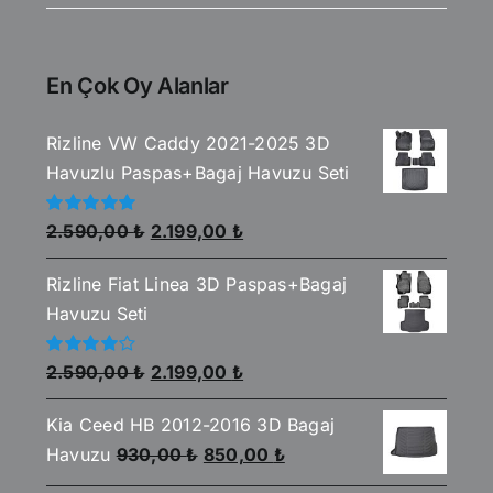
En Çok Oy Alanlar
Rizline VW Caddy 2021-2025 3D
Havuzlu Paspas+Bagaj Havuzu Seti
Orijinal
Şu
5
2.590,00
₺
2.199,00
₺
üzerinden
fiyat:
andaki
5.00
oy aldı
Rizline Fiat Linea 3D Paspas+Bagaj
2.590,00 ₺.
fiyat:
Havuzu Seti
2.199,00 ₺.
Orijinal
Şu
5
2.590,00
₺
2.199,00
₺
üzerinden
fiyat:
andaki
4.00
oy
aldı
Kia Ceed HB 2012-2016 3D Bagaj
2.590,00 ₺.
fiyat:
Orijinal
Şu
Havuzu
930,00
₺
850,00
₺
2.199,00 ₺.
fiyat:
andaki