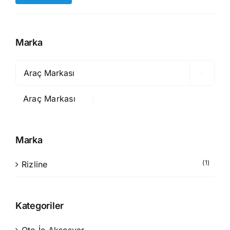
düşük
yüksek
fiyat
fiyat
Marka

Araç Markası
Marka
(1)
Rizline
Kategoriler