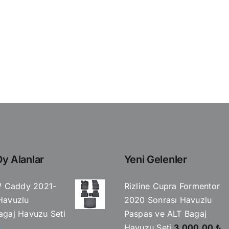
y Alanlar
Yeni Gelenler
W Caddy 2021-
Rizline Cupra Formentor
Havuzlu
2020 Sonrası Havuzlu
gaj Havuzu Seti
Paspas ve ALT Bagaj
Havuzu Seti
3.000,00
₺