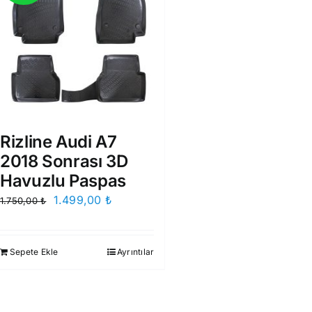
Rizline Audi A7
2018 Sonrası 3D
Havuzlu Paspas
Orijinal
Şu
1.499,00
₺
1.750,00
₺
fiyat:
andaki
1.750,00 ₺.
fiyat:
Sepete Ekle
Ayrıntılar
1.499,00 ₺.