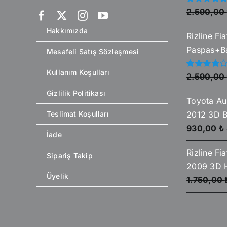
5
2.590,00
üzerinden
5.00
oy aldı
Hakkımızda
Rizline Fi
Paspas+Ba
Mesafeli Satış Sözleşmesi
Kullanım Koşulları
5
2.590,00
üzerinden
4.00
oy
Gizlilik Politikası
aldı
Toyota Au
2012 3D 
Teslimat Koşulları
930,00
₺
İade
Rizline Fi
Sipariş Takip
2009 3D 
Üyelik
1.750,00