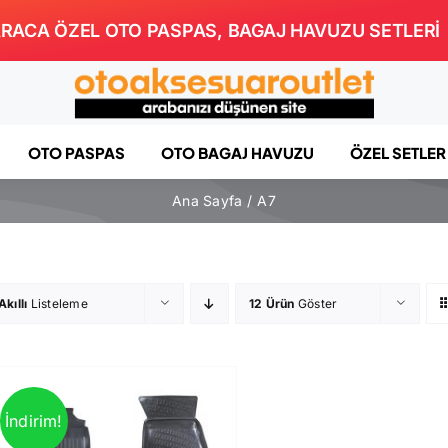
RACA ÖZEL OTO PASPAS, BAGAJ HAVUZU SETLERİ
OTO PASPAS
OTO BAGAJ HAVUZU
ÖZEL SETLER
Ana Sayfa
A7
Akıllı
Listeleme
12 Ürün
Göster
İndirim!