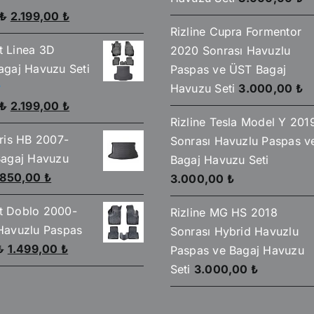
Orijinal
Şu
₺
2.199,00
₺
Rizline Cupra Formentor
fiyat:
andaki
at Linea 3D
2020 Sonrası Havuzlu
2.590,00 ₺.
fiyat:
gaj Havuzu Seti
Paspas ve ÜST Bagaj
2.199,00 ₺.
Havuzu Seti
3.000,00
₺
Orijinal
Şu
₺
2.199,00
₺
Rizline Tesla Model Y 201
fiyat:
andaki
ris HB 2007-
Sonrası Havuzlu Paspas v
2.590,00 ₺.
fiyat:
Bagaj Havuzu
Bagaj Havuzu Seti
2.199,00 ₺.
Orijinal
Şu
850,00
₺
3.000,00
₺
fiyat:
andaki
at Doblo 2000-
Rizline MG HS 2018
930,00 ₺.
fiyat:
Havuzlu Paspas
Sonrası Hybrid Havuzlu
850,00 ₺.
Orijinal
Şu
₺
1.499,00
₺
Paspas ve Bagaj Havuzu
fiyat:
andaki
Seti
3.000,00
₺
1.750,00 ₺.
fiyat:
1.499,00 ₺.