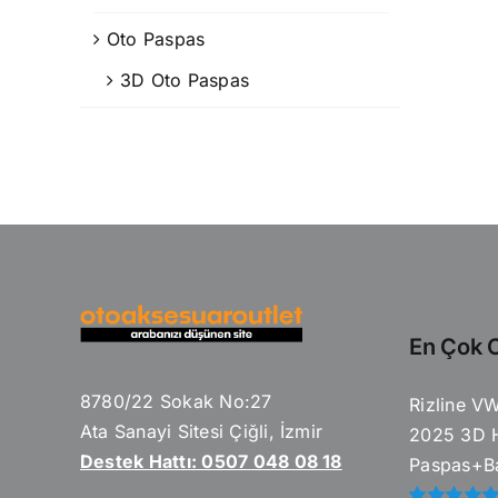
Oto Paspas
3D Oto Paspas
En Çok O
8780/22 Sokak No:27
Rizline V
Ata Sanayi Sitesi Çiğli, İzmir
2025 3D 
Destek Hattı: 0507 048 08 18
Paspas+Ba