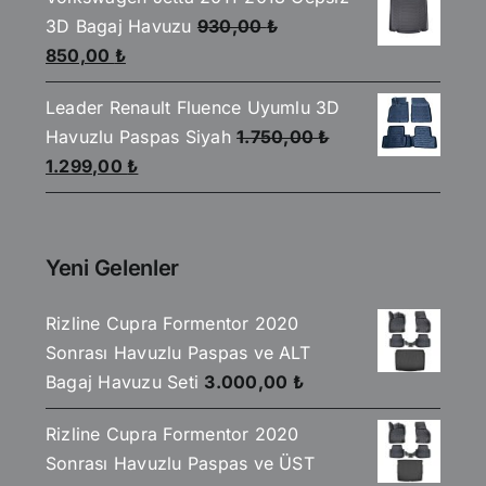
2.590,00 ₺.
fiyat:
3D Bagaj Havuzu
930,00
₺
2.199,00 ₺.
Orijinal
Şu
850,00
₺
fiyat:
andaki
Leader Renault Fluence Uyumlu 3D
930,00 ₺.
fiyat:
Havuzlu Paspas Siyah
1.750,00
₺
850,00 ₺.
Orijinal
Şu
1.299,00
₺
fiyat:
andaki
1.750,00 ₺.
fiyat:
1.299,00 ₺.
Yeni Gelenler
Rizline Cupra Formentor 2020
Sonrası Havuzlu Paspas ve ALT
Bagaj Havuzu Seti
3.000,00
₺
Rizline Cupra Formentor 2020
Sonrası Havuzlu Paspas ve ÜST