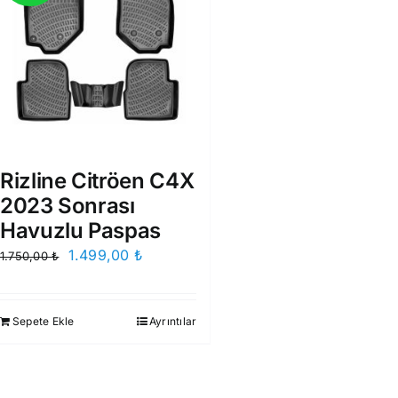
Rizline Citröen C4X
2023 Sonrası
Havuzlu Paspas
Orijinal
Şu
1.499,00
₺
1.750,00
₺
fiyat:
andaki
1.750,00 ₺.
fiyat:
Sepete Ekle
Ayrıntılar
1.499,00 ₺.