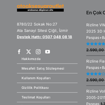
En Çok O
8780/22 Sokak No:27
Rizline V
Ata Sanayi Sitesi Çiğli, İzmir
2025 3D 
Destek Hattı: 0507 048 08 18
Paspas+Ba
5
2.590,00
üzerinden
5.00
oy aldı
Hakkımızda
Rizline Fi
Paspas+Ba
Mesafeli Satış Sözleşmesi
Kullanım Koşulları
5
2.590,00
üzerinden
4.00
oy
Gizlilik Politikası
aldı
Rizline V
2005-2011
Teslimat Koşulları
Paspas
1.