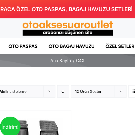
RACA ÖZEL OTO PASPAS, BAGAJ HAVUZU SETLERİ
OTO PASPAS
OTO BAGAJ HAVUZU
ÖZEL SETLER
Ana Sayfa
C4X
Akıllı
Listeleme
12 Ürün
Göster
İndirim!