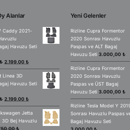
y Alanlar
Yeni Gelenler
W Caddy 2021-
Rizline Cupra Formentor
Havuzlu
2020 Sonrası Havuzlu
gaj Havuzu Seti
Paspas ve ALT Bagaj
Havuzu Seti
3.000,00
₺
Orijinal
Şu
₺
2.199,00
₺
Rizline Cupra Formentor
fiyat:
andaki
at Linea 3D
2020 Sonrası Havuzlu
2.590,00 ₺.
fiyat:
gaj Havuzu Seti
Paspas ve ÜST Bagaj
2.199,00 ₺.
Havuzu Seti
3.000,00
₺
Orijinal
Şu
₺
2.199,00
₺
Rizline Tesla Model Y 201
fiyat:
andaki
olkswagen Jetta
Sonrası Havuzlu Paspas v
2.590,00 ₺.
fiyat:
 3D Bej Havuzlu
Bagaj Havuzu Seti
2.199,00 ₺.
750,00
₺
3.000,00
₺