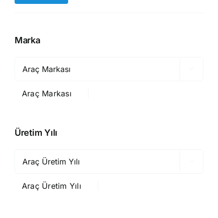
düşük
yüksek
fiyat
fiyat
Marka

Araç Markası
Üretim Yılı

Araç Üretim Yılı