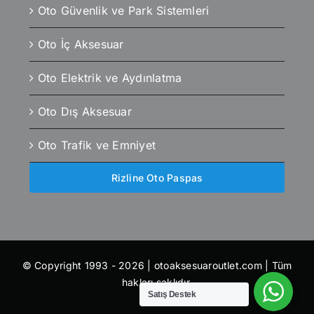
Oto Güvenlik ve Park Sistemleri
Oto İç Aksesuar
Oto Elektrik ve Aydınlatma
Oto Dış Aksesuar
Oto Trafik ve Emniyet
Rizline Oto Paspas
© Copyright 1993 - 2026 | otoaksesuaroutlet.com | Tüm
hakları saklıdır.
Satış Destek