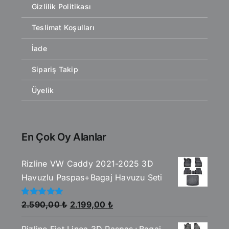
Gizlilik Politikası
Teslimat Koşulları
İade
Sipariş Takip
Üyelik
En Çok Oy Alanlar
Rizline VW Caddy 2021-2025 3D
Havuzlu Paspas+Bagaj Havuzu Seti
Orijinal
Şu
5
2.590,00
₺
2.199,00
₺
üzerinden
fiyat:
andaki
5.00
oy aldı
Rizline Fiat Linea 3D Paspas+Bagaj