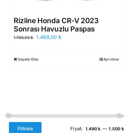
Rizline Honda CR-V 2023
Sonrası Havuzlu Paspas
Orijinal
Şu
1.499,00
₺
1.750,00
₺
fiyat:
andaki
1.750,00 ₺.
fiyat:
Sepete Ekle
Ayrıntılar
1.499,00 ₺.
Filtrele
Fiyat:
—
1.490 ₺
1.500 ₺
En
En