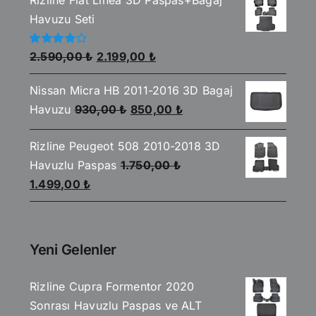
2.590,00 ₺.
fiyat:
Havuzu Seti
2.199,00 ₺.
Orijinal
Şu
5
2.590,00
₺
2.199,00
₺
üzerinden
fiyat:
andaki
4.00
oy
aldı
Nissan Micra HB 2011-2016 3D Bagaj
2.590,00 ₺.
fiyat:
Orijinal
Şu
Havuzu
930,00
₺
850,00
₺
2.199,00 ₺.
fiyat:
andaki
Rizline Peugeot 508 2010-2018 3D
930,00 ₺.
fiyat:
Havuzlu Paspas
1.750,00
₺
850,00 ₺.
Orijinal
Şu
1.499,00
₺
fiyat:
andaki
1.750,00 ₺.
fiyat:
1.499,00 ₺.
Yeni Gelenler
Rizline Cupra Formentor 2020
Sonrası Havuzlu Paspas ve ALT