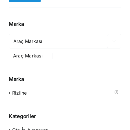
düşük
yüksek
fiyat
fiyat
Marka

Araç Markası
Marka
(1)
Rizline
Kategoriler