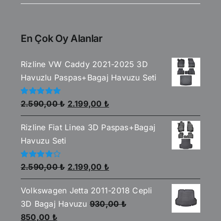
En Çok Oy Alanlar
Rizline VW Caddy 2021-2025 3D
Havuzlu Paspas+Bagaj Havuzu Seti
Orijinal
Şu
5
2.590,00
₺
2.199,00
₺
üzerinden
fiyat:
andaki
5.00
oy aldı
Rizline Fiat Linea 3D Paspas+Bagaj
2.590,00 ₺.
fiyat:
Havuzu Seti
2.199,00 ₺.
Orijinal
Şu
5
2.590,00
₺
2.199,00
₺
üzerinden
fiyat:
andaki
4.00
oy
aldı
Volkswagen Jetta 2011-2018 Cepli
2.590,00 ₺.
fiyat:
3D Bagaj Havuzu
930,00
₺
2.199,00 ₺.
Orijinal
Şu
850,00
₺