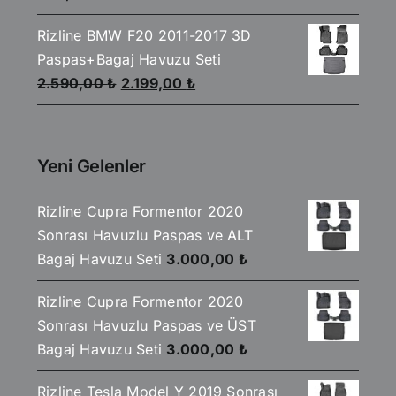
fiyat:
andaki
Rizline BMW F20 2011-2017 3D
930,00 ₺.
fiyat:
Paspas+Bagaj Havuzu Seti
850,00 ₺.
Orijinal
Şu
2.590,00
₺
2.199,00
₺
fiyat:
andaki
2.590,00 ₺.
fiyat:
2.199,00 ₺.
Yeni Gelenler
Rizline Cupra Formentor 2020
Sonrası Havuzlu Paspas ve ALT
Bagaj Havuzu Seti
3.000,00
₺
Rizline Cupra Formentor 2020
Sonrası Havuzlu Paspas ve ÜST
Bagaj Havuzu Seti
3.000,00
₺
Rizline Tesla Model Y 2019 Sonrası