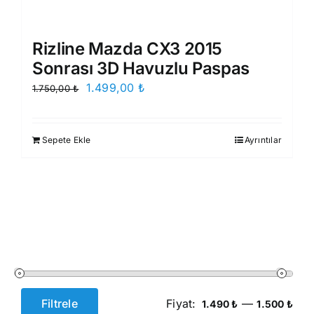
Rizline Mazda CX3 2015
Sonrası 3D Havuzlu Paspas
Orijinal
Şu
1.499,00
₺
1.750,00
₺
fiyat:
andaki
1.750,00 ₺.
fiyat:
Sepete Ekle
Ayrıntılar
1.499,00 ₺.
Filtrele
Fiyat:
—
1.490 ₺
1.500 ₺
En
En