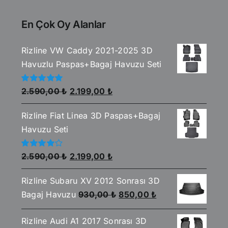
En Çok Oy Alanlar
Rizline VW Caddy 2021-2025 3D
Havuzlu Paspas+Bagaj Havuzu Seti
Orijinal
Şu
5
2.590,00
₺
2.199,00
₺
üzerinden
fiyat:
andaki
5.00
oy aldı
Rizline Fiat Linea 3D Paspas+Bagaj
2.590,00 ₺.
fiyat:
Havuzu Seti
2.199,00 ₺.
Orijinal
Şu
5
2.590,00
₺
2.199,00
₺
üzerinden
fiyat:
andaki
4.00
oy
aldı
Rizline Subaru XV 2012 Sonrası 3D
2.590,00 ₺.
fiyat:
Orijinal
Şu
Bagaj Havuzu
930,00
₺
850,00
₺
2.199,00 ₺.
fiyat:
andaki
Rizline Audi A1 2017 Sonrası 3D
930,00 ₺.
fiyat: