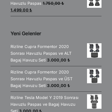
Havuzlu Paspas
1.750,00
₺
850,00 ₺.
Orijinal
Şu
1.499,00
₺
fiyat:
andaki
1.750,00 ₺.
fiyat:
1.499,00 ₺.
Yeni Gelenler
Rizline Cupra Formentor 2020
Sonrası Havuzlu Paspas ve ALT
Bagaj Havuzu Seti
3.000,00
₺
Rizline Cupra Formentor 2020
Sonrası Havuzlu Paspas ve ÜST
Bagaj Havuzu Seti
3.000,00
₺
Rizline Tesla Model Y 2019 Sonrası
Havuzlu Paspas ve Bagaj Havuzu
Seti
3.000,00
₺