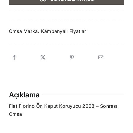
259,90 ₺.
fiyat:
229,90 ₺.
Omsa Marka. Kampanyalı Fiyatlar
Açıklama
Fiat Fiorino Ön Kaput Koruyucu 2008 – Sonrası
Omsa