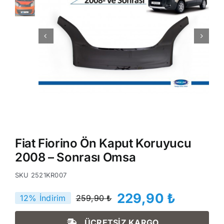
Fiat Fiorino Ön Kaput Koruyucu
2008 – Sonrası Omsa
SKU
2521KR007
229,90
₺
12% İndirim
259,90
₺
Orijinal
Şu
fiyat:
andaki
ÜCRETSİZ KARGO