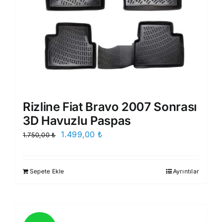
Rizline Fiat Bravo 2007 Sonrası
3D Havuzlu Paspas
Orijinal
Şu
1.499,00
₺
1.750,00
₺
fiyat:
andaki
1.750,00 ₺.
fiyat:
Sepete Ekle
Ayrıntılar
1.499,00 ₺.