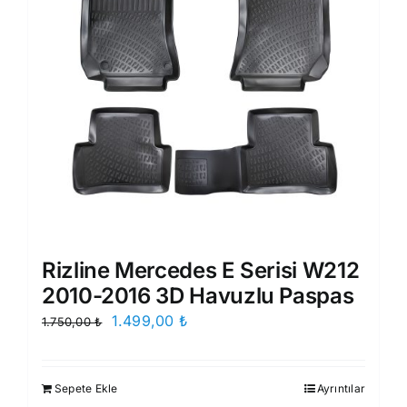
Rizline Mercedes E Serisi W212
2010-2016 3D Havuzlu Paspas
Orijinal
Şu
1.499,00
₺
1.750,00
₺
fiyat:
andaki
1.750,00 ₺.
fiyat:
Sepete Ekle
Ayrıntılar
1.499,00 ₺.