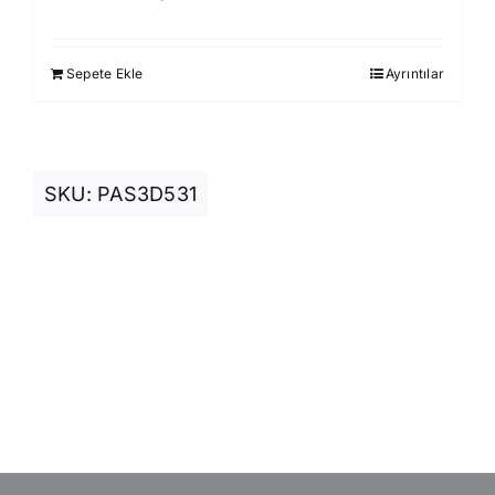
fiyat:
andaki
930,00 ₺.
fiyat:
Sepete Ekle
Ayrıntılar
850,00 ₺.
SKU:
PAS3D531