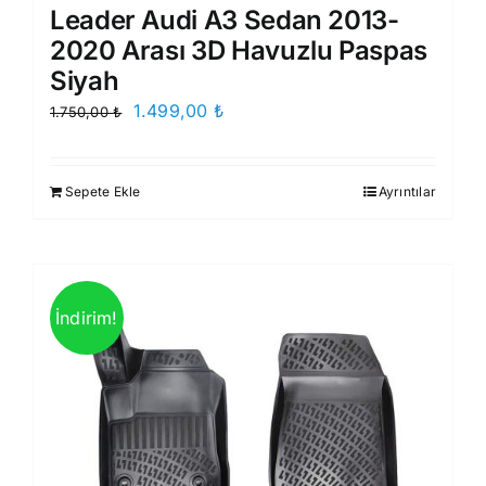
Leader Audi A3 Sedan 2013-
2020 Arası 3D Havuzlu Paspas
Siyah
Orijinal
Şu
1.499,00
₺
1.750,00
₺
fiyat:
andaki
1.750,00 ₺.
fiyat:
Sepete Ekle
Ayrıntılar
1.499,00 ₺.
İndirim!