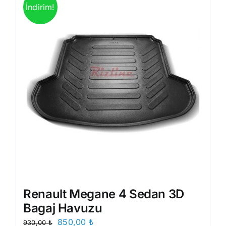
İndirim!
Renault Megane 4 Sedan 3D
Bagaj Havuzu
Orijinal
Şu
850,00
₺
930,00
₺