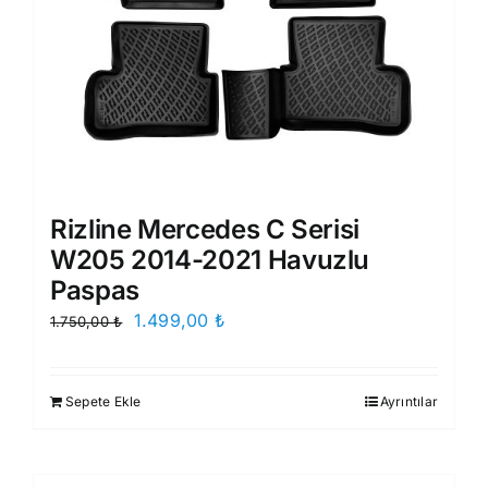
Rizline Mercedes C Serisi
W205 2014-2021 Havuzlu
Paspas
Orijinal
Şu
1.499,00
₺
1.750,00
₺
fiyat:
andaki
1.750,00 ₺.
fiyat:
Sepete Ekle
Ayrıntılar
1.499,00 ₺.