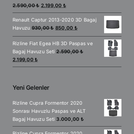
Orijinal
Şu
5
2.590,00
₺
2.199,00
₺
üzerinden
fiyat:
andaki
4.00
oy
aldı
Renault Captur 2013-2020 3D Bagaj
2.590,00 ₺.
fiyat:
Orijinal
Şu
Havuzu
930,00
₺
850,00
₺
2.199,00 ₺.
fiyat:
andaki
Rizline Fiat Egea HB 3D Paspas ve
930,00 ₺.
fiyat:
Bagaj Havuzu Seti
2.590,00
₺
850,00 ₺.
Orijinal
Şu
2.199,00
₺
fiyat:
andaki
2.590,00 ₺.
fiyat:
2.199,00 ₺.
Yeni Gelenler
Rizline Cupra Formentor 2020
Sonrası Havuzlu Paspas ve ALT
Bagaj Havuzu Seti
3.000,00
₺
Rizline Cupra Formentor 2020