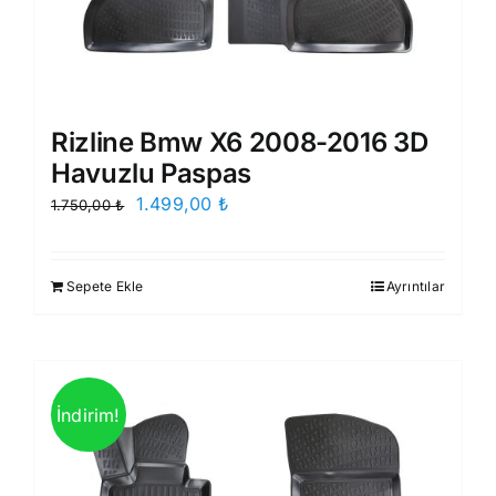
Rizline Bmw X6 2008-2016 3D
Havuzlu Paspas
Orijinal
Şu
1.499,00
₺
1.750,00
₺
fiyat:
andaki
1.750,00 ₺.
fiyat:
Sepete Ekle
Ayrıntılar
1.499,00 ₺.
İndirim!