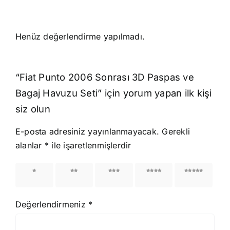
Henüz değerlendirme yapılmadı.
“Fiat Punto 2006 Sonrası 3D Paspas ve
Bagaj Havuzu Seti” için yorum yapan ilk kişi
siz olun
E-posta adresiniz yayınlanmayacak.
Gerekli
alanlar
*
ile işaretlenmişlerdir
1/5
2/5
3/5
4/5
5/5
yıldız
yıldız
yıldız
yıldız
yıldız
Değerlendirmeniz
*