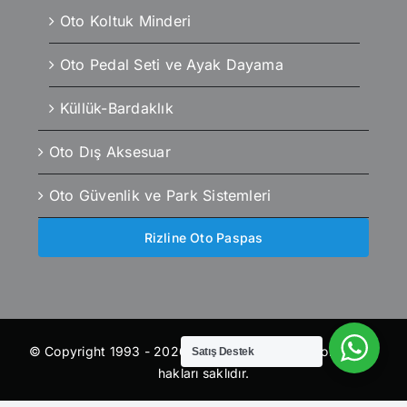
Oto Koltuk Minderi
Oto Pedal Seti ve Ayak Dayama
Küllük-Bardaklık
Oto Dış Aksesuar
Oto Güvenlik ve Park Sistemleri
Rizline Oto Paspas
© Copyright 1993 - 2026 | otoaksesuaroutlet.com | Tüm
Satış Destek
hakları saklıdır.