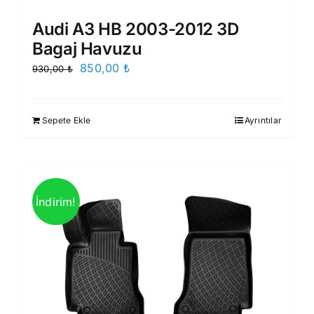
Audi A3 HB 2003-2012 3D
Bagaj Havuzu
Orijinal
Şu
850,00
₺
930,00
₺
fiyat:
andaki
930,00 ₺.
fiyat:
Sepete Ekle
Ayrıntılar
850,00 ₺.
İndirim!