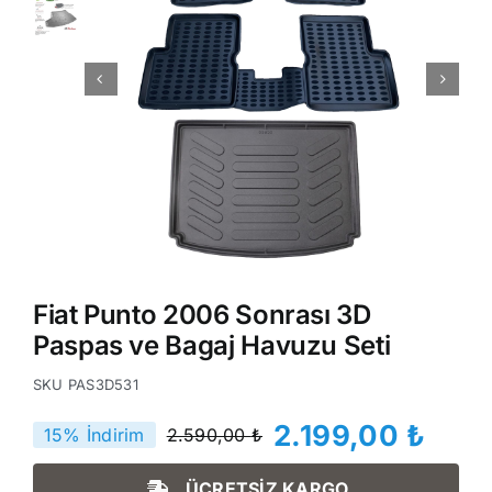
Fiat Punto 2006 Sonrası 3D
Paspas ve Bagaj Havuzu Seti
SKU
PAS3D531
2.199,00
₺
15% İndirim
2.590,00
₺
Orijinal
Şu
fiyat:
andaki
ÜCRETSİZ KARGO