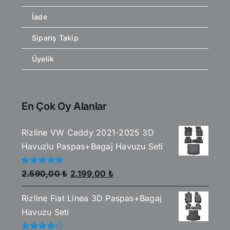
İade
Sipariş Takip
Üyelik
En Çok Oy Alanlar
Rizline VW Caddy 2021-2025 3D
Havuzlu Paspas+Bagaj Havuzu Seti
Orijinal
Şu
5
2.590,00
₺
2.199,00
₺
üzerinden
fiyat:
andaki
5.00
oy aldı
Rizline Fiat Linea 3D Paspas+Bagaj
2.590,00 ₺.
fiyat:
Havuzu Seti
2.199,00 ₺.