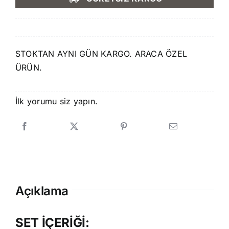
2.590,00 ₺.
fiyat:
2.199,00 ₺.
STOKTAN AYNI GÜN KARGO. ARACA ÖZEL
ÜRÜN.
İlk yorumu siz yapın.
Açıklama
SET İÇERİĞİ: