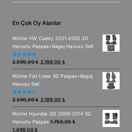
En Çok Oy Alanlar
Rizline VW Caddy 2021-2025 3D
Havuzlu Paspas+Bagaj Havuzu Seti
Orijinal
Şu
5
2.590,00
₺
2.199,00
₺
üzerinden
fiyat:
andaki
5.00
oy aldı
Rizline Fiat Linea 3D Paspas+Bagaj
2.590,00 ₺.
fiyat:
Havuzu Seti
2.199,00 ₺.
Orijinal
Şu
5
2.590,00
₺
2.199,00
₺
üzerinden
fiyat:
andaki
4.00
oy
aldı
Rizline Hyundai i20 2008-2014 3D
2.590,00 ₺.
fiyat:
Havuzlu Paspas
1.750,00
₺
2.199,00 ₺.
Orijinal
Şu
1.499,00
₺