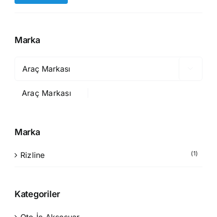
düşük
yüksek
fiyat
fiyat
Marka

Araç Markası
Marka
(1)
Rizline
Kategoriler