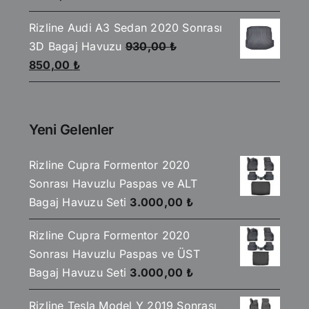
fiyat:
andaki
Rizline Audi A3 Sedan 2020 Sonrası
1.750,00 ₺.
fiyat:
3D Bagaj Havuzu
930,00
₺
1.499,00 ₺.
Orijinal
Şu
850,00
₺
fiyat:
andaki
930,00 ₺.
fiyat:
850,00 ₺.
Yeni Gelenler
Rizline Cupra Formentor 2020
Sonrası Havuzlu Paspas ve ALT
Bagaj Havuzu Seti
3.000,00
₺
Rizline Cupra Formentor 2020
Sonrası Havuzlu Paspas ve ÜST
Bagaj Havuzu Seti
3.000,00
₺
Rizline Tesla Model Y 2019 Sonrası