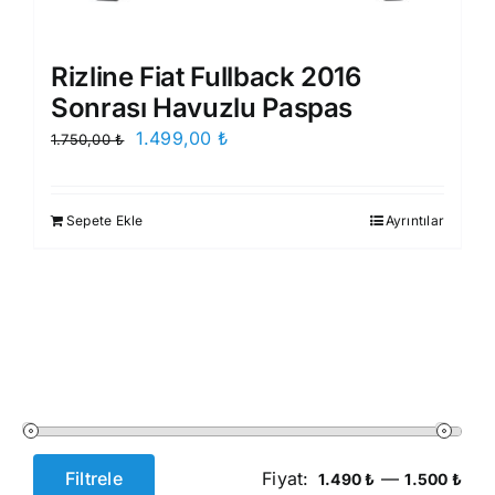
Rizline Fiat Fullback 2016
Sonrası Havuzlu Paspas
Orijinal
Şu
1.499,00
₺
1.750,00
₺
fiyat:
andaki
1.750,00 ₺.
fiyat:
Sepete Ekle
Ayrıntılar
1.499,00 ₺.
Filtrele
Fiyat:
—
1.490 ₺
1.500 ₺
En
En