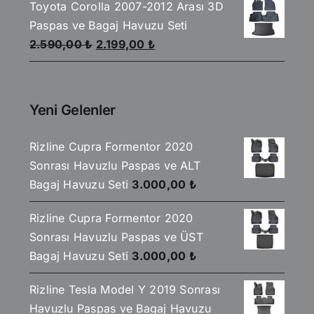
Toyota Corolla 2007-2012 Arası 3D
2.590,00 ₺.
fiyat:
Paspas ve Bagaj Havuzu Seti
2.199,00 ₺.
Orijinal
Şu
2.590,00
₺
2.199,00
₺
fiyat:
andaki
2.590,00 ₺.
fiyat:
2.199,00 ₺.
Yeni Gelenler
Rizline Cupra Formentor 2020
Sonrası Havuzlu Paspas ve ALT
Bagaj Havuzu Seti
3.000,00
₺
Rizline Cupra Formentor 2020
Sonrası Havuzlu Paspas ve ÜST
Bagaj Havuzu Seti
3.000,00
₺
Rizline Tesla Model Y 2019 Sonrası
Havuzlu Paspas ve Bagaj Havuzu