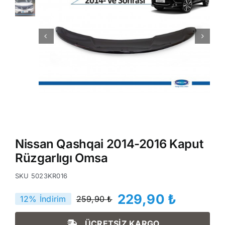
Nissan Qashqai 2014-2016 Kaput
Rüzgarlıgı Omsa
SKU
5023KR016
229,90
₺
12% İndirim
259,90
₺
Orijinal
Şu
fiyat:
andaki
ÜCRETSİZ KARGO