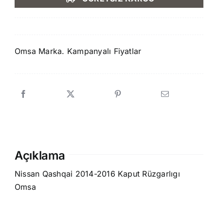
259,90 ₺.
fiyat:
229,90 ₺.
Omsa Marka. Kampanyalı Fiyatlar
Açıklama
Nissan Qashqai 2014-2016 Kaput Rüzgarlıgı
Omsa