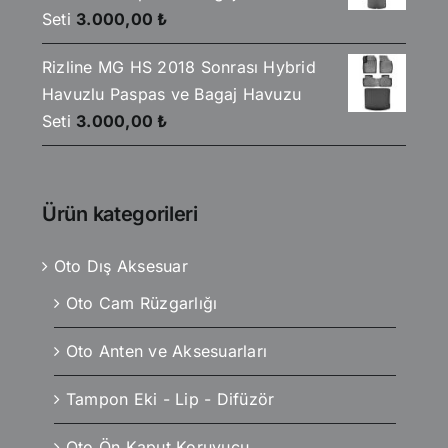
Seti
3.000,00
₺
Rizline MG HS 2018 Sonrası Hybrid
Havuzlu Paspas ve Bagaj Havuzu
Seti
3.000,00
₺
Ürün kategorileri
Oto Dış Aksesuar
Oto Cam Rüzgarlığı
Oto Anten ve Aksesuarları
Tampon Eki - Lip - Difüzör
Oto Ön Kaput Koruyucu