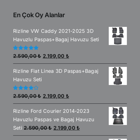
En Çok Oy Alanlar
Rizline VW Caddy 2021-2025 3D
Havuzlu Paspas+Bagaj Havuzu Seti
Orijinal
Şu
5
2.590,00
₺
2.199,00
₺
üzerinden
fiyat:
andaki
5.00
oy aldı
Rizline Fiat Linea 3D Paspas+Bagaj
2.590,00 ₺.
fiyat:
Havuzu Seti
2.199,00 ₺.
Orijinal
Şu
5
2.590,00
₺
2.199,00
₺
üzerinden
fiyat:
andaki
4.00
oy
aldı
Rizline Ford Courier 2014-2023
2.590,00 ₺.
fiyat:
Havuzlu Paspas ve Bagaj Havuzu
2.199,00 ₺.
Orijinal
Şu
Seti
2.590,00
₺
2.199,00
₺
fiyat:
andaki