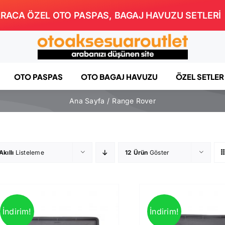
RACA ÖZEL OTO PASPAS, BAGAJ HAVUZU SETLERİ
OTO PASPAS
OTO BAGAJ HAVUZU
ÖZEL SETLER
Ana Sayfa
Range Rover
Akıllı
Listeleme
12 Ürün
Göster
İndirim!
İndirim!