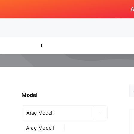
Skip
A
to
content
Model

Araç Modeli