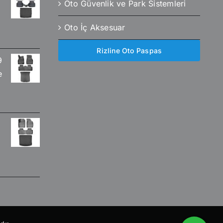
Oto Güvenlik ve Park Sistemleri
Oto İç Aksesuar
Rizline Oto Paspas
9
e