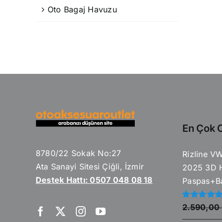
Oto Bagaj Havuzu
En Çok O
8780/22 Sokak No:27
Rizline V
Ata Sanayi Sitesi Çiğli, İzmir
2025 3D 
Destek Hattı: 0507 048 08 18
Paspas+Ba
5
2.590,00
üzerinden