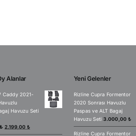
y Alanlar
Yeni Gelenler
W Caddy 2021-
Rizline Cupra Formentor
Havuzlu
2020 Sonrası Havuzlu
gaj Havuzu Seti
Paspas ve ALT Bagaj
Havuzu Seti
3.000,00
₺
Orijinal
Şu
₺
2.199,00
₺
Rizline Cupra Formentor
fiyat:
andaki