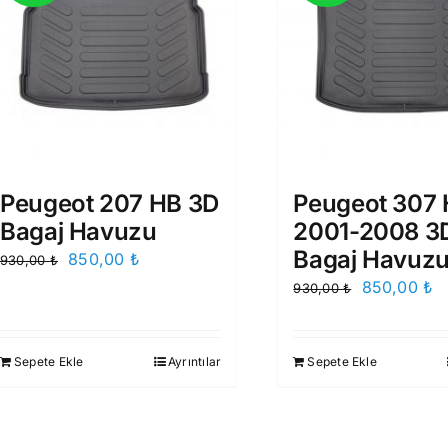
Peugeot 207 HB 3D
Peugeot 307
Bagaj Havuzu
2001-2008 3
Bagaj Havuz
Orijinal
Şu
850,00
₺
930,00
₺
fiyat:
andaki
Orijinal
Ş
850,00
₺
930,00
₺
930,00 ₺.
fiyat:
fiyat:
a
850,00 ₺.
930,00 ₺.
fi
Sepete Ekle
Ayrıntılar
Sepete Ekle
8