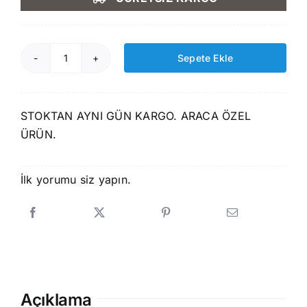
2.590,00 ₺.
fiyat:
2.199,00 ₺.
Sepete Ekle
Rizline
Fiat
500L
STOKTAN AYNI GÜN KARGO. ARACA ÖZEL
3D
ÜRÜN.
Havuzlu
Paspas+Bagaj
Havuzu
İlk yorumu siz yapın.
Seti
adet
Açıklama