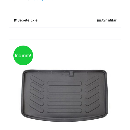
fiyat:
andaki
930,00 ₺.
fiyat:
Sepete Ekle
Ayrıntılar
850,00 ₺.
İndirim!