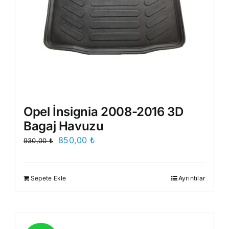
Opel İnsignia 2008-2016 3D
Bagaj Havuzu
Orijinal
Şu
850,00
₺
930,00
₺
fiyat:
andaki
930,00 ₺.
fiyat:
Sepete Ekle
Ayrıntılar
850,00 ₺.