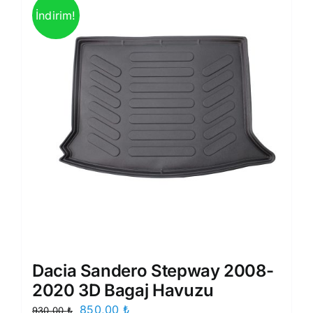
İndirim!
Dacia Sandero Stepway 2008-
2020 3D Bagaj Havuzu
Orijinal
Şu
850,00
₺
930,00
₺