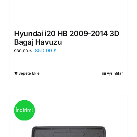
Hyundai i20 HB 2009-2014 3D
Bagaj Havuzu
Orijinal
Şu
850,00
₺
930,00
₺
fiyat:
andaki
930,00 ₺.
fiyat:
Sepete Ekle
Ayrıntılar
850,00 ₺.
İndirim!