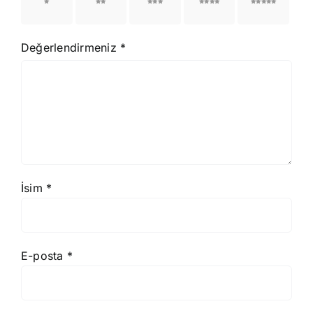
1/5
2/5
3/5
4/5
5/5
yıldız
yıldız
yıldız
yıldız
yıldız
Değerlendirmeniz
*
İsim
*
E-posta
*