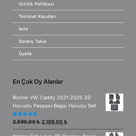
Gizlilik Politikası
Teslimat Koşulları
İade
Sipariş Takip
Üyelik
En Çok Oy Alanlar
Rizline VW Caddy 2021-2025 3D
Havuzlu Paspas+Bagaj Havuzu Seti
Orijinal
Şu
5
2.590,00
₺
2.199,00
₺
üzerinden
fiyat:
andaki
5.00
oy aldı