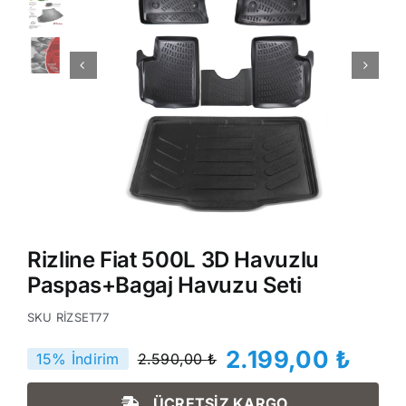
Rizline Fiat 500L 3D Havuzlu
Paspas+Bagaj Havuzu Seti
SKU
RİZSET77
2.199,00
₺
15% İndirim
2.590,00
₺
Orijinal
Şu
fiyat:
andaki
ÜCRETSİZ KARGO