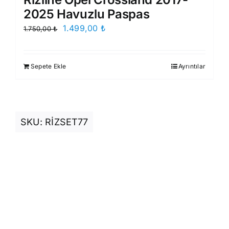
2025 Havuzlu Paspas
Orijinal
Şu
1.499,00
₺
1.750,00
₺
fiyat:
andaki
1.750,00 ₺.
fiyat:
Sepete Ekle
Ayrıntılar
1.499,00 ₺.
SKU:
RİZSET77