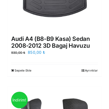
Audi A4 (B8-B9 Kasa) Sedan
2008-2012 3D Bagaj Havuzu
Orijinal
Şu
850,00
₺
930,00
₺
fiyat:
andaki
930,00 ₺.
fiyat:
Sepete Ekle
Ayrıntılar
850,00 ₺.
İndirim!