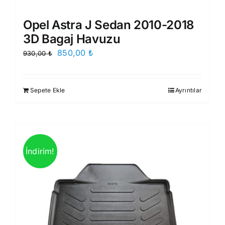
Opel Astra J Sedan 2010-2018
3D Bagaj Havuzu
Orijinal
Şu
850,00
₺
930,00
₺
fiyat:
andaki
930,00 ₺.
fiyat:
Sepete Ekle
Ayrıntılar
850,00 ₺.
İndirim!