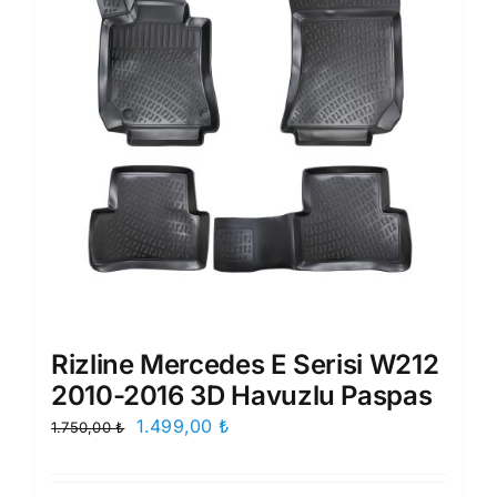
Rizline Mercedes E Serisi W212
2010-2016 3D Havuzlu Paspas
Orijinal
Şu
1.499,00
₺
1.750,00
₺
fiyat:
andaki
1.750,00 ₺.
fiyat: