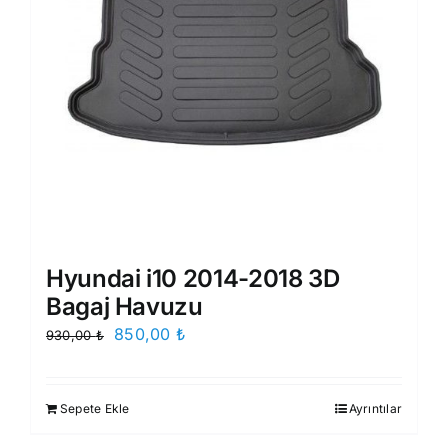
Hyundai i10 2014-2018 3D
Bagaj Havuzu
Orijinal
Şu
850,00
₺
930,00
₺
fiyat:
andaki
930,00 ₺.
fiyat:
Sepete Ekle
Ayrıntılar
850,00 ₺.