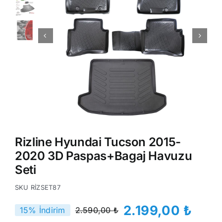
Rizline Hyundai Tucson 2015-
2020 3D Paspas+Bagaj Havuzu
Seti
SKU
RİZSET87
2.199,00
₺
15% İndirim
2.590,00
₺
Orijinal
Şu