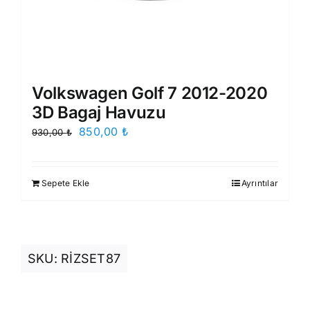
Volkswagen Golf 7 2012-2020
3D Bagaj Havuzu
Orijinal
Şu
850,00
₺
930,00
₺
fiyat:
andaki
930,00 ₺.
fiyat:
Sepete Ekle
Ayrıntılar
850,00 ₺.
SKU:
RİZSET87