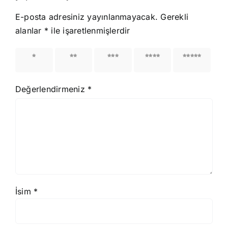
E-posta adresiniz yayınlanmayacak.
Gerekli
alanlar
*
ile işaretlenmişlerdir
1/5
2/5
3/5
4/5
5/5
yıldız
yıldız
yıldız
yıldız
yıldız
Değerlendirmeniz
*
İsim
*