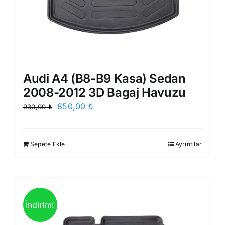
Audi A4 (B8-B9 Kasa) Sedan
2008-2012 3D Bagaj Havuzu
Orijinal
Şu
850,00
₺
930,00
₺
fiyat:
andaki
930,00 ₺.
fiyat:
Sepete Ekle
Ayrıntılar
850,00 ₺.
İndirim!