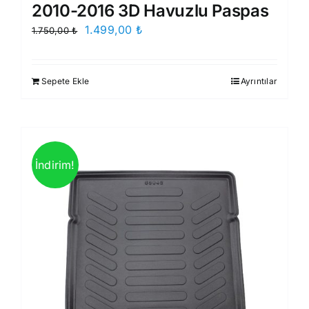
2010-2016 3D Havuzlu Paspas
Orijinal
Şu
1.499,00
₺
1.750,00
₺
fiyat:
andaki
1.750,00 ₺.
fiyat:
Sepete Ekle
Ayrıntılar
1.499,00 ₺.
İndirim!