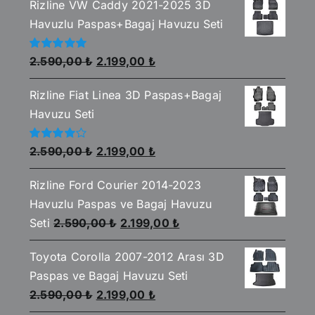
Rizline VW Caddy 2021-2025 3D
Havuzlu Paspas+Bagaj Havuzu Seti
Orijinal
Şu
5
2.590,00
₺
2.199,00
₺
üzerinden
fiyat:
andaki
5.00
oy aldı
Rizline Fiat Linea 3D Paspas+Bagaj
2.590,00 ₺.
fiyat:
Havuzu Seti
2.199,00 ₺.
Orijinal
Şu
5
2.590,00
₺
2.199,00
₺
üzerinden
fiyat:
andaki
4.00
oy
aldı
Rizline Ford Courier 2014-2023
2.590,00 ₺.
fiyat:
Havuzlu Paspas ve Bagaj Havuzu
2.199,00 ₺.
Orijinal
Şu
Seti
2.590,00
₺
2.199,00
₺
fiyat:
andaki
Toyota Corolla 2007-2012 Arası 3D
2.590,00 ₺.
fiyat:
Paspas ve Bagaj Havuzu Seti
2.199,00 ₺.
Orijinal
Şu
2.590,00
₺
2.199,00
₺
fiyat:
andaki