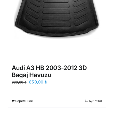
Audi A3 HB 2003-2012 3D
Bagaj Havuzu
Orijinal
Şu
850,00
₺
930,00
₺
fiyat:
andaki
930,00 ₺.
fiyat:
Sepete Ekle
Ayrıntılar
850,00 ₺.