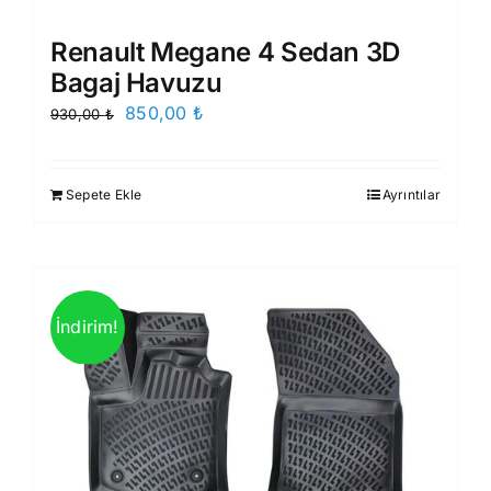
Renault Megane 4 Sedan 3D
Bagaj Havuzu
Orijinal
Şu
850,00
₺
930,00
₺
fiyat:
andaki
930,00 ₺.
fiyat:
Sepete Ekle
Ayrıntılar
850,00 ₺.
İndirim!