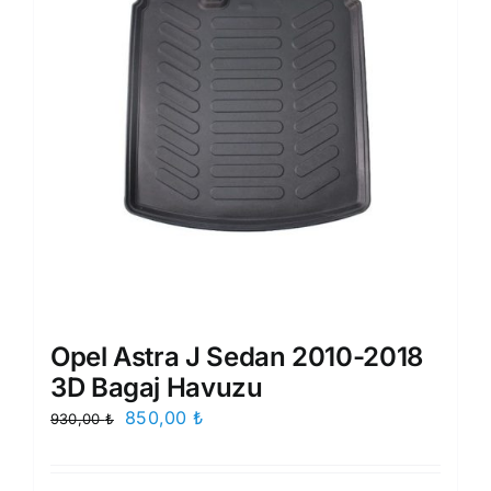
Opel Astra J Sedan 2010-2018
3D Bagaj Havuzu
Orijinal
Şu
850,00
₺
930,00
₺
fiyat:
andaki
930,00 ₺.
fiyat: