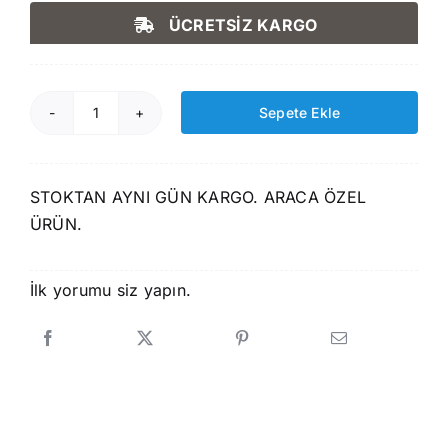
fiyat:
andaki
ÜCRETSİZ KARGO
2.590,00 ₺.
fiyat:
2.199,00 ₺.
Sepete Ekle
Rizline
Hyundai
Tucson
STOKTAN AYNI GÜN KARGO. ARACA ÖZEL
2015-
ÜRÜN.
2020
3D
Paspas+Bagaj
İlk yorumu siz yapın.
Havuzu
Seti
adet