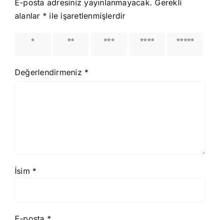
E-posta adresiniz yayınlanmayacak.
Gerekli
alanlar
*
ile işaretlenmişlerdir
1/5
2/5
3/5
4/5
5/5
yıldız
yıldız
yıldız
yıldız
yıldız
Değerlendirmeniz
*
İsim
*
E-posta
*