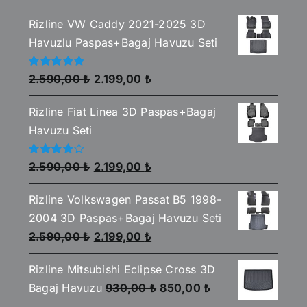
Rizline VW Caddy 2021-2025 3D
Havuzlu Paspas+Bagaj Havuzu Seti
Orijinal
Şu
5
2.590,00
₺
2.199,00
₺
üzerinden
fiyat:
andaki
5.00
oy aldı
Rizline Fiat Linea 3D Paspas+Bagaj
2.590,00 ₺.
fiyat:
Havuzu Seti
2.199,00 ₺.
Orijinal
Şu
5
2.590,00
₺
2.199,00
₺
üzerinden
fiyat:
andaki
4.00
oy
aldı
Rizline Volkswagen Passat B5 1998-
2.590,00 ₺.
fiyat:
2004 3D Paspas+Bagaj Havuzu Seti
2.199,00 ₺.
Orijinal
Şu
2.590,00
₺
2.199,00
₺
fiyat:
andaki
Rizline Mitsubishi Eclipse Cross 3D
2.590,00 ₺.
fiyat:
Orijinal
Şu
Bagaj Havuzu
930,00
₺
850,00
₺
2.199,00 ₺.
fiyat:
andaki