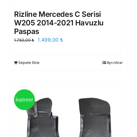
Rizline Mercedes C Serisi
W205 2014-2021 Havuzlu
Paspas
Orijinal
Şu
1.499,00
₺
1.750,00
₺
fiyat:
andaki
1.750,00 ₺.
fiyat:
Sepete Ekle
Ayrıntılar
1.499,00 ₺.
İndirim!