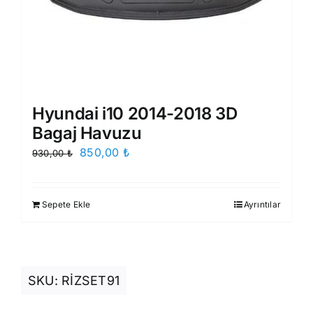
Hyundai i10 2014-2018 3D
Bagaj Havuzu
Orijinal
Şu
850,00
₺
930,00
₺
fiyat:
andaki
930,00 ₺.
fiyat:
Sepete Ekle
Ayrıntılar
850,00 ₺.
SKU:
RİZSET91