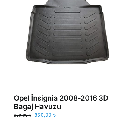
Opel İnsignia 2008-2016 3D
Bagaj Havuzu
Orijinal
Şu
850,00
₺
930,00
₺
fiyat:
andaki
930,00 ₺.
fiyat: