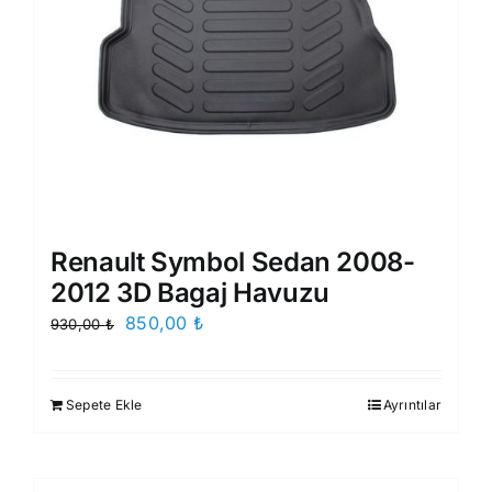
Renault Symbol Sedan 2008-
2012 3D Bagaj Havuzu
Orijinal
Şu
850,00
₺
930,00
₺
fiyat:
andaki
930,00 ₺.
fiyat:
Sepete Ekle
Ayrıntılar
850,00 ₺.