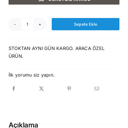
2.590,00 ₺.
fiyat:
2.199,00 ₺.
Sepete Ekle
Rizline-
Kia
Sorento
STOKTAN AYNI GÜN KARGO. ARACA ÖZEL
2016
ÜRÜN.
Sonrası
3D
Paspas+Bagaj
İlk yorumu siz yapın.
Havuzu
Seti
adet
Açıklama