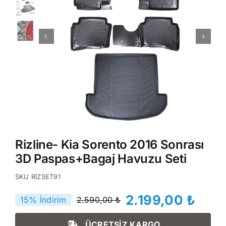
Rizline- Kia Sorento 2016 Sonrası
3D Paspas+Bagaj Havuzu Seti
SKU
RİZSET91
2.199,00
₺
15% İndirim
2.590,00
₺
Orijinal
Şu
fiyat:
andaki
ÜCRETSİZ KARGO