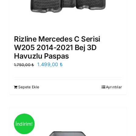
Rizline Mercedes C Serisi
W205 2014-2021 Bej 3D
Havuzlu Paspas
Orijinal
Şu
1.499,00
₺
1.750,00
₺
fiyat:
andaki
1.750,00 ₺.
fiyat:
Sepete Ekle
Ayrıntılar
1.499,00 ₺.
İndirim!