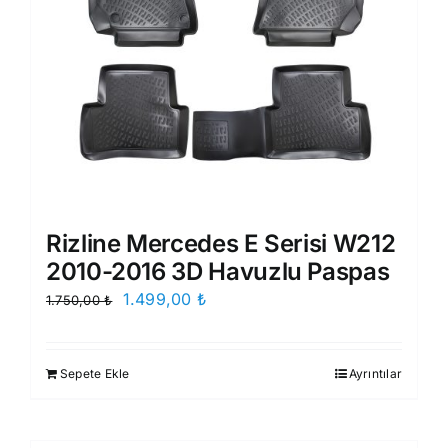
Rizline Mercedes E Serisi W212
2010-2016 3D Havuzlu Paspas
Orijinal
Şu
1.499,00
₺
1.750,00
₺
fiyat:
andaki
1.750,00 ₺.
fiyat:
Sepete Ekle
Ayrıntılar
1.499,00 ₺.