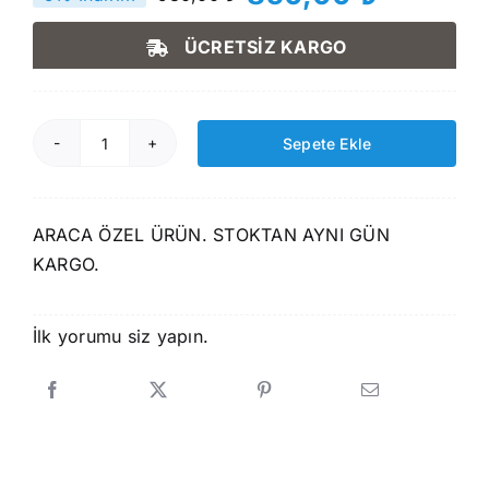
Orijinal
Şu
fiyat:
andaki
ÜCRETSİZ KARGO
930,00 ₺.
fiyat:
850,00 ₺.
Sepete Ekle
Rizline
Subaru
XV
ARACA ÖZEL ÜRÜN. STOKTAN AYNI GÜN
2012
KARGO.
Sonrası
3D
Bagaj
İlk yorumu siz yapın.
Havuzu
adet