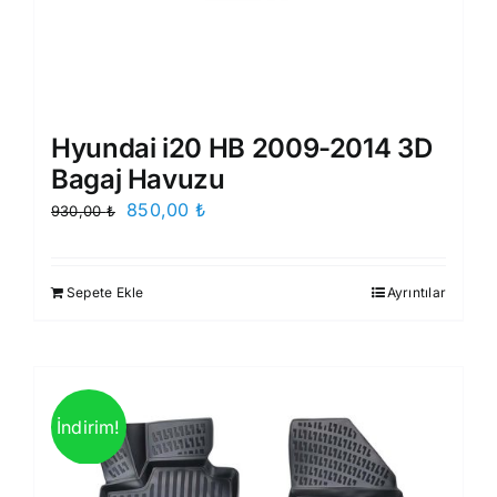
Hyundai i20 HB 2009-2014 3D
Bagaj Havuzu
Orijinal
Şu
850,00
₺
930,00
₺
fiyat:
andaki
930,00 ₺.
fiyat:
Sepete Ekle
Ayrıntılar
850,00 ₺.
İndirim!