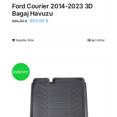
Ford Courier 2014-2023 3D
Bagaj Havuzu
Orijinal
Şu
850,00
₺
930,00
₺
fiyat:
andaki
930,00 ₺.
fiyat:
Sepete Ekle
Ayrıntılar
850,00 ₺.
İndirim!