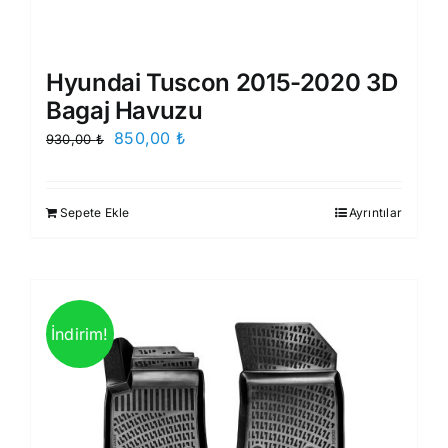
Hyundai Tuscon 2015-2020 3D
Bagaj Havuzu
Orijinal
Şu
850,00
₺
930,00
₺
fiyat:
andaki
930,00 ₺.
fiyat:
Sepete Ekle
Ayrıntılar
850,00 ₺.
İndirim!