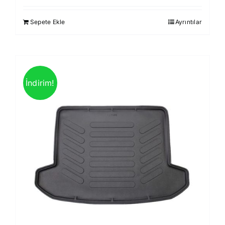
930,00 ₺.
fiyat:
Sepete Ekle
Ayrıntılar
850,00 ₺.
İndirim!