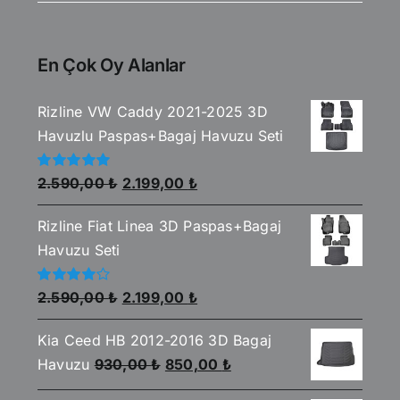
En Çok Oy Alanlar
Rizline VW Caddy 2021-2025 3D
Havuzlu Paspas+Bagaj Havuzu Seti
Orijinal
Şu
5
2.590,00
₺
2.199,00
₺
üzerinden
fiyat:
andaki
5.00
oy aldı
Rizline Fiat Linea 3D Paspas+Bagaj
2.590,00 ₺.
fiyat:
Havuzu Seti
2.199,00 ₺.
Orijinal
Şu
5
2.590,00
₺
2.199,00
₺
üzerinden
fiyat:
andaki
4.00
oy
aldı
Kia Ceed HB 2012-2016 3D Bagaj
2.590,00 ₺.
fiyat:
Orijinal
Şu
Havuzu
930,00
₺
850,00
₺
2.199,00 ₺.
fiyat:
andaki