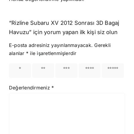
“Rizline Subaru XV 2012 Sonrası 3D Bagaj
Havuzu” için yorum yapan ilk kişi siz olun
E-posta adresiniz yayınlanmayacak.
Gerekli
alanlar
*
ile işaretlenmişlerdir
1/5
2/5
3/5
4/5
5/5
yıldız
yıldız
yıldız
yıldız
yıldız
Değerlendirmeniz
*