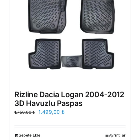
Rizline Dacia Logan 2004-2012
3D Havuzlu Paspas
Orijinal
Şu
1.499,00
₺
1.750,00
₺
fiyat:
andaki
1.750,00 ₺.
fiyat:
Sepete Ekle
Ayrıntılar
1.499,00 ₺.