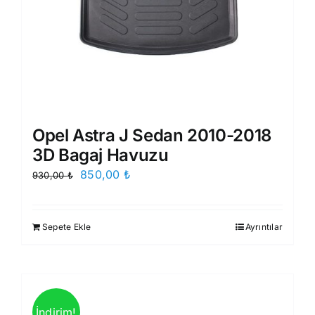
Opel Astra J Sedan 2010-2018
3D Bagaj Havuzu
Orijinal
Şu
850,00
₺
930,00
₺
fiyat:
andaki
930,00 ₺.
fiyat:
Sepete Ekle
Ayrıntılar
850,00 ₺.
İndirim!