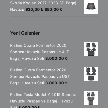
Skoda Kodiaq 2017-2023 3D Bagaj
930,00 ₺.
fiyat:
Orijinal
Şu
Havuzu
930,00
₺
850,00
₺
850,00 ₺.
fiyat:
andaki
930,00 ₺.
fiyat:
850,00 ₺.
Yeni Gelenler
Rizline Cupra Formentor 2020
Sonrası Havuzlu Paspas ve ALT
Bagaj Havuzu Seti
3.000,00
₺
Rizline Cupra Formentor 2020
Sonrası Havuzlu Paspas ve ÜST
Bagaj Havuzu Seti
3.000,00
₺
Rizline Tesla Model Y 2019 Sonrası
Havuzlu Paspas ve Bagaj Havuzu
Seti
3.000,00
₺