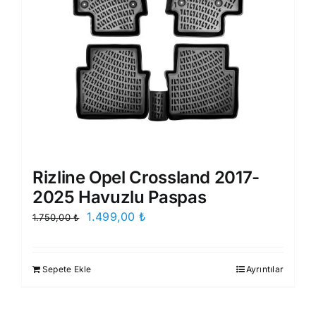
Rizline Opel Crossland 2017-
2025 Havuzlu Paspas
Orijinal
Şu
1.499,00
₺
1.750,00
₺
fiyat:
andaki
1.750,00 ₺.
fiyat:
Sepete Ekle
Ayrıntılar
1.499,00 ₺.