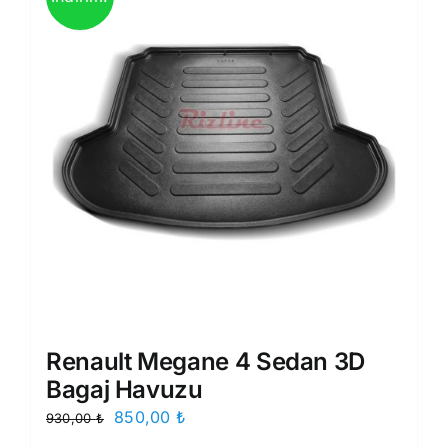
Renault Megane 4 Sedan 3D
Bagaj Havuzu
Orijinal
Şu
850,00
₺
930,00
₺
fiyat:
andaki