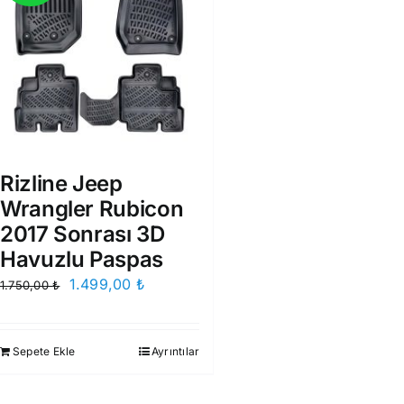
Rizline Jeep
Wrangler Rubicon
2017 Sonrası 3D
Havuzlu Paspas
Orijinal
Şu
1.499,00
₺
1.750,00
₺
fiyat:
andaki
1.750,00 ₺.
fiyat:
Sepete Ekle
Ayrıntılar
1.499,00 ₺.