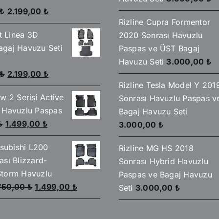
Orijinal
Şu
₺
2.199,00
₺
Rizline Cupra Formentor
fiyat:
andaki
at Linea 3D
2020 Sonrası Havuzlu
2.590,00 ₺.
fiyat:
gaj Havuzu Seti
Paspas ve ÜST Bagaj
2.199,00 ₺.
Havuzu Seti
3.000,00
₺
Orijinal
Şu
₺
2.199,00
₺
Rizline Tesla Model Y 201
fiyat:
andaki
w 2 Serisi Active
Sonrası Havuzlu Paspas v
2.590,00 ₺.
fiyat:
 Havuzlu Paspas
Bagaj Havuzu Seti
2.199,00 ₺.
Orijinal
Şu
₺
1.499,00
₺
3.000,00
₺
fiyat:
andaki
tsubishi L200
Rizline MG HS 2018
1.750,00 ₺.
fiyat:
ası Blizzard-
Sonrası Hybrid Havuzlu
1.499,00 ₺.
torm Havuzlu
Paspas ve Bagaj Havuzu
Orijinal
Şu
750,00
₺
1.499,00
₺
Seti
3.000,00
₺
fiyat:
andaki
1.750,00 ₺.
fiyat: