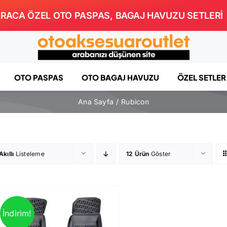
RACA ÖZEL OTO PASPAS, BAGAJ HAVUZU SETLERİ
OTO PASPAS
OTO BAGAJ HAVUZU
ÖZEL SETLER
Ana Sayfa
Rubicon
Akıllı
Listeleme
12 Ürün
Göster
İndirim!