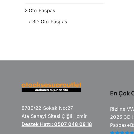
Oto Paspas
3D Oto Paspas
En Çok O
8780/22 Sokak No:27
Rizline V
Ata Sanayi Sitesi Çiğli, İzmir
2025 3D 
Destek Hattı: 0507 048 08 18
Paspas+Ba