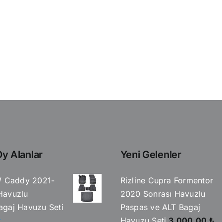
y Alanlar
Yeni Gelenler
W Caddy 2021-
Rizline Cupra Formentor
Havuzlu
2020 Sonrası Havuzlu
gaj Havuzu Seti
Paspas ve ALT Bagaj
Havuzu Seti
3.000,00
₺