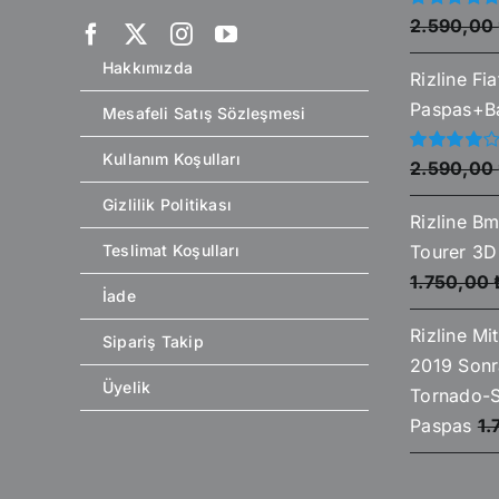
5
2.590,00
üzerinden
5.00
oy aldı
Hakkımızda
Rizline Fi
Paspas+Ba
Mesafeli Satış Sözleşmesi
Kullanım Koşulları
5
2.590,00
üzerinden
4.00
oy
Gizlilik Politikası
aldı
Rizline Bm
Tourer 3D
Teslimat Koşulları
1.750,00
İade
Rizline Mi
Sipariş Takip
2019 Sonr
Üyelik
Tornado-S
Paspas
1.