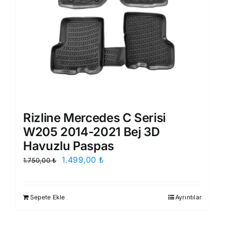
Rizline Mercedes C Serisi
W205 2014-2021 Bej 3D
Havuzlu Paspas
Orijinal
Şu
1.499,00
₺
1.750,00
₺
fiyat:
andaki
1.750,00 ₺.
fiyat:
Sepete Ekle
Ayrıntılar
1.499,00 ₺.