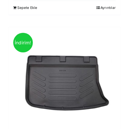
1.750,00 ₺.
fiyat:
Sepete Ekle
Ayrıntılar
1.499,00 ₺.
İndirim!