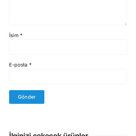
İsim
*
E-posta
*
İlginizi çekecek ürünler