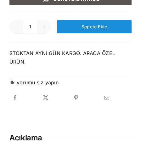
2.590,00 ₺.
fiyat:
2.199,00 ₺.
Sepete Ekle
Seat
İbiza
2009-
STOKTAN AYNI GÜN KARGO. ARACA ÖZEL
2017
ÜRÜN.
3D
Paspas+Bagaj
Havuzu
İlk yorumu siz yapın.
Seti
adet
Açıklama