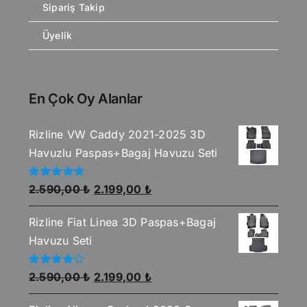
Sipariş Takip
Üyelik
En Çok Oy Alanlar
Rizline VW Caddy 2021-2025 3D
Havuzlu Paspas+Bagaj Havuzu Seti
Orijinal
Şu
5
2.590,00
₺
2.199,00
₺
üzerinden
fiyat:
andaki
5.00
oy aldı
Rizline Fiat Linea 3D Paspas+Bagaj
2.590,00 ₺.
fiyat:
Havuzu Seti
2.199,00 ₺.
Orijinal
Şu
5
2.590,00
₺
2.199,00
₺
üzerinden
fiyat:
andaki
4.00
oy