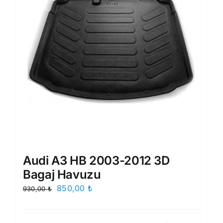
Audi A3 HB 2003-2012 3D
Bagaj Havuzu
Orijinal
Şu
850,00
₺
930,00
₺
fiyat:
andaki
930,00 ₺.
fiyat: