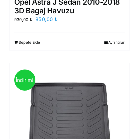
Opel Astra J Sedan 2010-2018
3D Bagaj Havuzu
Orijinal
Şu
850,00
₺
930,00
₺
fiyat:
andaki
930,00 ₺.
fiyat:
Sepete Ekle
Ayrıntılar
850,00 ₺.
İndirim!