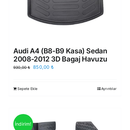
Audi A4 (B8-B9 Kasa) Sedan
2008-2012 3D Bagaj Havuzu
Orijinal
Şu
850,00
₺
930,00
₺
fiyat:
andaki
930,00 ₺.
fiyat:
Sepete Ekle
Ayrıntılar
850,00 ₺.
İndirim!