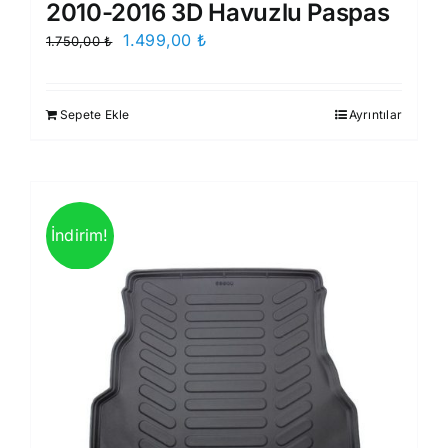
2010-2016 3D Havuzlu Paspas
Orijinal
Şu
1.499,00
₺
1.750,00
₺
fiyat:
andaki
1.750,00 ₺.
fiyat:
Sepete Ekle
Ayrıntılar
1.499,00 ₺.
İndirim!