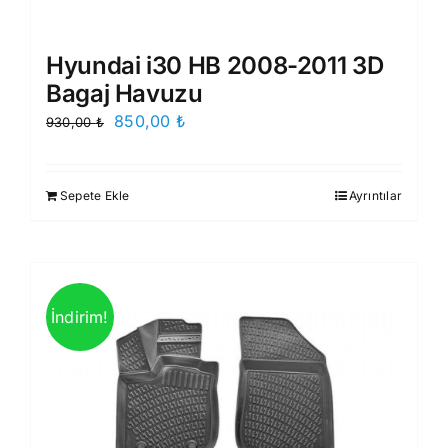
Hyundai i30 HB 2008-2011 3D
Bagaj Havuzu
Orijinal
Şu
850,00
₺
930,00
₺
fiyat:
andaki
930,00 ₺.
fiyat:
Sepete Ekle
Ayrıntılar
850,00 ₺.
İndirim!