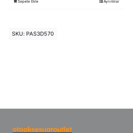
Sepete Ekle
Ayrıntılar
850,00 ₺.
SKU:
PAS3D570