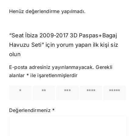
Henüz değerlendirme yapılmadı.
“Seat İbiza 2009-2017 3D Paspas+Bagaj
Havuzu Seti” için yorum yapan ilk kişi siz
olun
E-posta adresiniz yayınlanmayacak.
Gerekli
alanlar
*
ile işaretlenmişlerdir
1/5
2/5
3/5
4/5
5/5
yıldız
yıldız
yıldız
yıldız
yıldız
Değerlendirmeniz
*