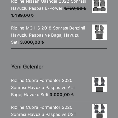
aldı
Rizline Nissan Qashqai 2022 Sonrası
2.590,00 ₺.
fiyat:
Havuzlu Paspas E-Power
1.750,00
₺
2.199,00 ₺.
Orijinal
Şu
1.499,00
₺
fiyat:
andaki
Rizline MG HS 2018 Sonrası Benzinli
1.750,00 ₺.
fiyat:
Havuzlu Paspas ve Bagaj Havuzu
1.499,00 ₺.
Seti
3.000,00
₺
Yeni Gelenler
Rizline Cupra Formentor 2020
Sonrası Havuzlu Paspas ve ALT
Bagaj Havuzu Seti
3.000,00
₺
Rizline Cupra Formentor 2020
Sonrası Havuzlu Paspas ve ÜST