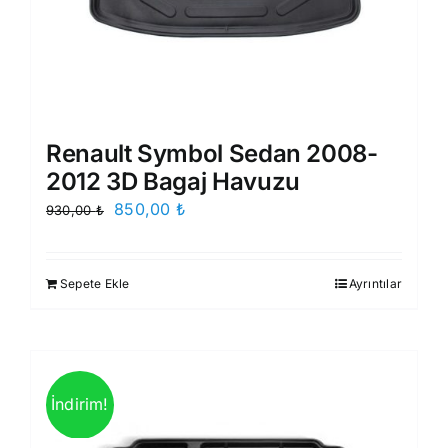
Renault Symbol Sedan 2008-
2012 3D Bagaj Havuzu
Orijinal
Şu
850,00
₺
930,00
₺
fiyat:
andaki
930,00 ₺.
fiyat:
Sepete Ekle
Ayrıntılar
850,00 ₺.
İndirim!