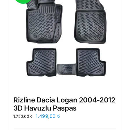
Rizline Dacia Logan 2004-2012
3D Havuzlu Paspas
Orijinal
Şu
1.499,00
₺
1.750,00
₺
fiyat:
andaki