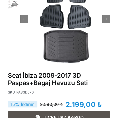
Seat İbiza 2009-2017 3D
Paspas+Bagaj Havuzu Seti
SKU
PAS3D570
2.199,00
₺
15% İndirim
2.590,00
₺
Orijinal
Şu
fiyat:
andaki
ÜCRETSİZ KARGO