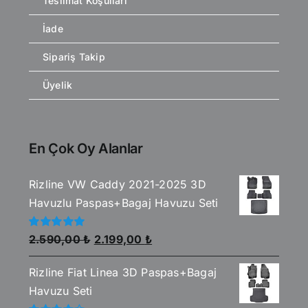
Teslimat Koşulları
İade
Sipariş Takip
Üyelik
En Çok Oy Alanlar
Rizline VW Caddy 2021-2025 3D
Havuzlu Paspas+Bagaj Havuzu Seti
Orijinal
Şu
5
2.590,00
₺
2.199,00
₺
üzerinden
fiyat:
andaki
5.00
oy aldı
Rizline Fiat Linea 3D Paspas+Bagaj
2.590,00 ₺.
fiyat:
Havuzu Seti
2.199,00 ₺.