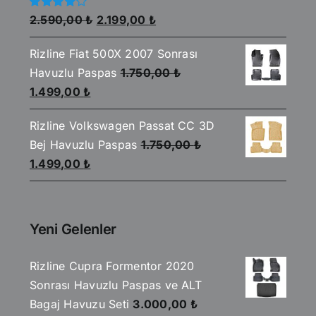
Orijinal
Şu
5
2.590,00
₺
2.199,00
₺
üzerinden
fiyat:
andaki
4.00
oy
aldı
Rizline Fiat 500X 2007 Sonrası
2.590,00 ₺.
fiyat:
Havuzlu Paspas
1.750,00
₺
2.199,00 ₺.
Orijinal
Şu
1.499,00
₺
fiyat:
andaki
Rizline Volkswagen Passat CC 3D
1.750,00 ₺.
fiyat:
Bej Havuzlu Paspas
1.750,00
₺
1.499,00 ₺.
Orijinal
Şu
1.499,00
₺
fiyat:
andaki
1.750,00 ₺.
fiyat:
1.499,00 ₺.
Yeni Gelenler
Rizline Cupra Formentor 2020
Sonrası Havuzlu Paspas ve ALT
Bagaj Havuzu Seti
3.000,00
₺