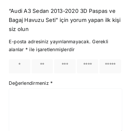
“Audi A3 Sedan 2013-2020 3D Paspas ve
Bagaj Havuzu Seti” için yorum yapan ilk kişi
siz olun
E-posta adresiniz yayınlanmayacak.
Gerekli
alanlar
*
ile işaretlenmişlerdir
1/5
2/5
3/5
4/5
5/5
yıldız
yıldız
yıldız
yıldız
yıldız
Değerlendirmeniz
*