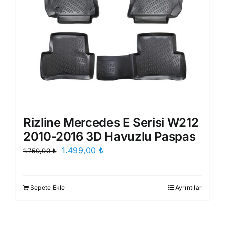
Rizline Mercedes E Serisi W212
2010-2016 3D Havuzlu Paspas
Orijinal
Şu
1.499,00
₺
1.750,00
₺
fiyat:
andaki
1.750,00 ₺.
fiyat:
Sepete Ekle
Ayrıntılar
1.499,00 ₺.