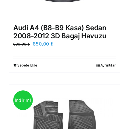
Audi A4 (B8-B9 Kasa) Sedan
2008-2012 3D Bagaj Havuzu
Orijinal
Şu
850,00
₺
930,00
₺
fiyat:
andaki
930,00 ₺.
fiyat:
Sepete Ekle
Ayrıntılar
850,00 ₺.
İndirim!