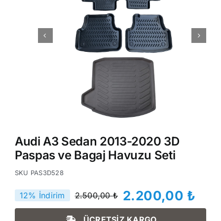
Audi A3 Sedan 2013-2020 3D
Paspas ve Bagaj Havuzu Seti
SKU
PAS3D528
2.200,00
₺
12% İndirim
2.500,00
₺
Orijinal
Şu
fiyat:
andaki
ÜCRETSİZ KARGO