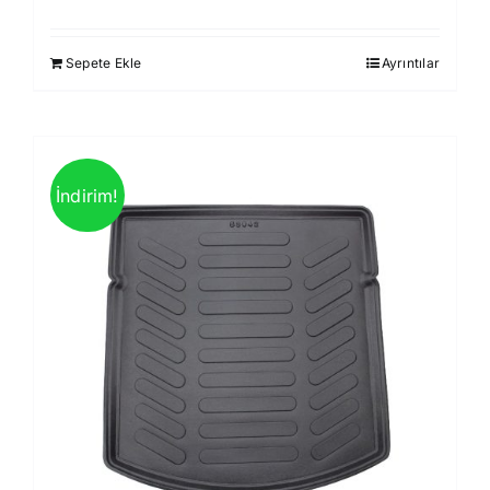
fiyat:
andaki
930,00 ₺.
fiyat:
Sepete Ekle
Ayrıntılar
850,00 ₺.
İndirim!