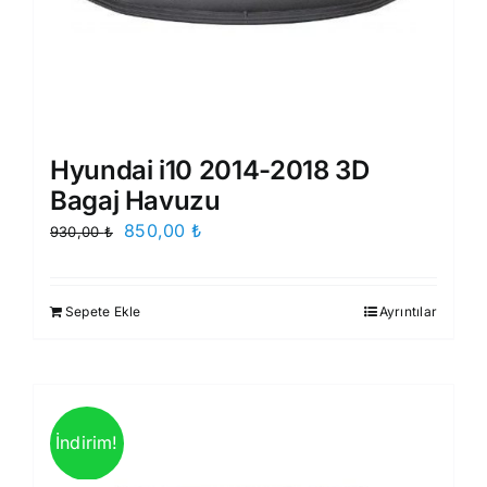
Hyundai i10 2014-2018 3D
Bagaj Havuzu
Orijinal
Şu
850,00
₺
930,00
₺
fiyat:
andaki
930,00 ₺.
fiyat:
Sepete Ekle
Ayrıntılar
850,00 ₺.
İndirim!