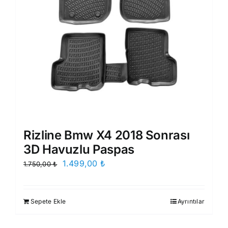
Rizline Bmw X4 2018 Sonrası
3D Havuzlu Paspas
Orijinal
Şu
1.499,00
₺
1.750,00
₺
fiyat:
andaki
1.750,00 ₺.
fiyat:
Sepete Ekle
Ayrıntılar
1.499,00 ₺.