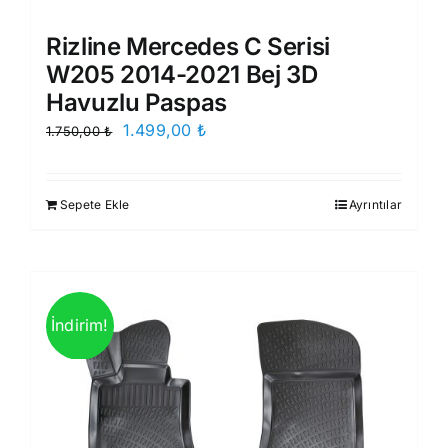
Rizline Mercedes C Serisi
W205 2014-2021 Bej 3D
Havuzlu Paspas
Orijinal
Şu
1.499,00
₺
1.750,00
₺
fiyat:
andaki
1.750,00 ₺.
fiyat:
Sepete Ekle
Ayrıntılar
1.499,00 ₺.
İndirim!