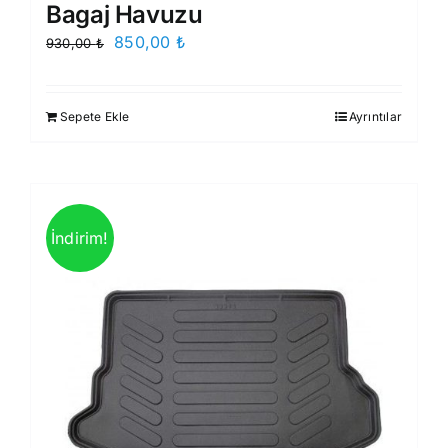
Bagaj Havuzu
Orijinal
Şu
850,00
₺
930,00
₺
fiyat:
andaki
930,00 ₺.
fiyat:
Sepete Ekle
Ayrıntılar
850,00 ₺.
İndirim!