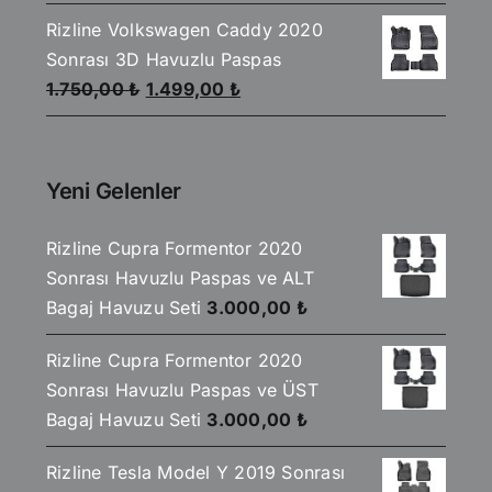
fiyat:
andaki
Rizline Volkswagen Caddy 2020
1.750,00 ₺.
fiyat:
Sonrası 3D Havuzlu Paspas
1.499,00 ₺.
Orijinal
Şu
1.750,00
₺
1.499,00
₺
fiyat:
andaki
1.750,00 ₺.
fiyat:
1.499,00 ₺.
Yeni Gelenler
Rizline Cupra Formentor 2020
Sonrası Havuzlu Paspas ve ALT
Bagaj Havuzu Seti
3.000,00
₺
Rizline Cupra Formentor 2020
Sonrası Havuzlu Paspas ve ÜST
Bagaj Havuzu Seti
3.000,00
₺
Rizline Tesla Model Y 2019 Sonrası