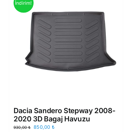
İndirim!
Dacia Sandero Stepway 2008-
2020 3D Bagaj Havuzu
Orijinal
Şu
850,00
₺
930,00
₺