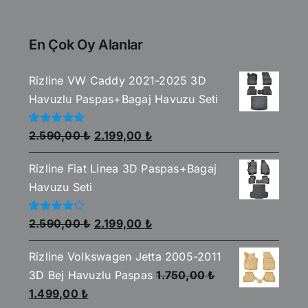
En Çok Oy Alanlar
Rizline VW Caddy 2021-2025 3D
Havuzlu Paspas+Bagaj Havuzu Seti
Orijinal
Şu
5
2.590,00
₺
2.199,00
₺
üzerinden
fiyat:
andaki
5.00
oy aldı
Rizline Fiat Linea 3D Paspas+Bagaj
2.590,00 ₺.
fiyat:
Havuzu Seti
2.199,00 ₺.
Orijinal
Şu
5
2.590,00
₺
2.199,00
₺
üzerinden
fiyat:
andaki
4.00
oy
aldı
Rizline Volkswagen Jetta 2005-2011
2.590,00 ₺.
fiyat:
3D Bej Havuzlu Paspas
1.750,00
₺
2.199,00 ₺.
Orijinal
Şu
1.499,00
₺