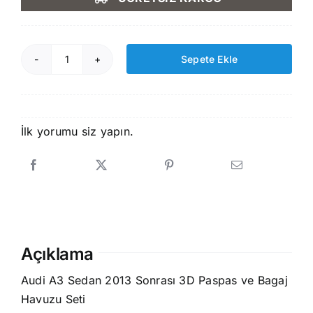
2.500,00 ₺.
fiyat:
2.200,00 ₺.
Sepete Ekle
Audi
A3
Sedan
2013-
İlk yorumu siz yapın.
2020
3D
Paspas
ve
Bagaj
Havuzu
Açıklama
Seti
adet
Audi A3 Sedan 2013 Sonrası 3D Paspas ve Bagaj
Havuzu Seti