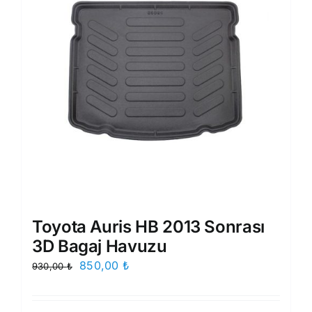
Toyota Auris HB 2013 Sonrası
3D Bagaj Havuzu
Orijinal
Şu
850,00
₺
930,00
₺
fiyat:
andaki
930,00 ₺.
fiyat: