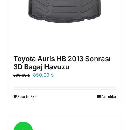
Toyota Auris HB 2013 Sonrası
3D Bagaj Havuzu
Orijinal
Şu
850,00
₺
930,00
₺
fiyat:
andaki
930,00 ₺.
fiyat:
Sepete Ekle
Ayrıntılar
850,00 ₺.