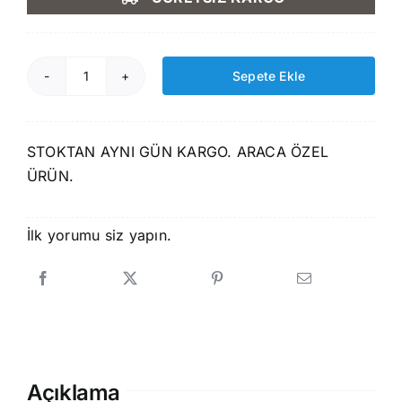
1.750,00 ₺.
fiyat:
1.499,00 ₺.
Sepete Ekle
Rizline
Dacia
Logan
STOKTAN AYNI GÜN KARGO. ARACA ÖZEL
2004-
ÜRÜN.
2012
3D
Havuzlu
İlk yorumu siz yapın.
Paspas
adet
Açıklama