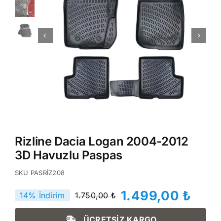
Rizline Dacia Logan 2004-2012
3D Havuzlu Paspas
SKU
PASRİZ208
1.499,00
₺
14% İndirim
1.750,00
₺
Orijinal
Şu
fiyat:
andaki
ÜCRETSİZ KARGO