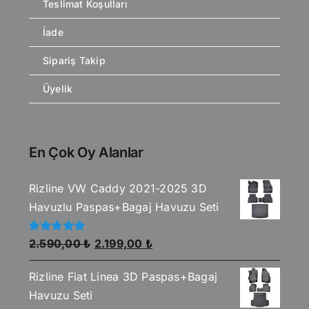
Teslimat Koşulları
İade
Sipariş Takip
Üyelik
En Çok Oy Alanlar
Rizline VW Caddy 2021-2025 3D
Havuzlu Paspas+Bagaj Havuzu Seti
Orijinal
Şu
5
2.590,00
₺
2.199,00
₺
üzerinden
fiyat:
andaki
5.00
oy aldı
Rizline Fiat Linea 3D Paspas+Bagaj
2.590,00 ₺.
fiyat:
Havuzu Seti
2.199,00 ₺.