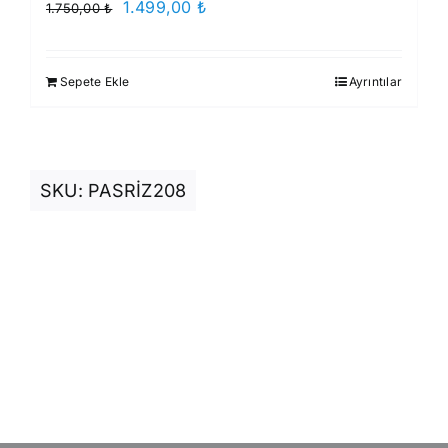
Orijinal
Şu
1.499,00
₺
1.750,00
₺
fiyat:
andaki
1.750,00 ₺.
fiyat:
Sepete Ekle
Ayrıntılar
1.499,00 ₺.
SKU:
PASRİZ208