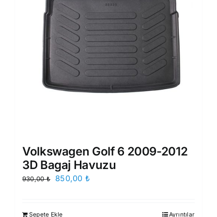
Volkswagen Golf 6 2009-2012
3D Bagaj Havuzu
Orijinal
Şu
850,00
₺
930,00
₺
fiyat:
andaki
930,00 ₺.
fiyat:
Sepete Ekle
Ayrıntılar
850,00 ₺.