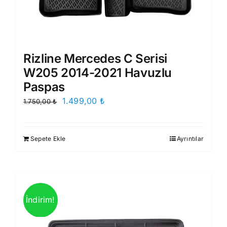
Rizline Mercedes C Serisi
W205 2014-2021 Havuzlu
Paspas
Orijinal
Şu
1.499,00
₺
1.750,00
₺
fiyat:
andaki
1.750,00 ₺.
fiyat:
Sepete Ekle
Ayrıntılar
1.499,00 ₺.
İndirim!