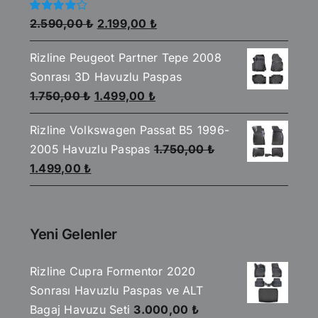
Orijinal
Şu
5
2.590,00
₺
2.199,00
₺
üzerinden
fiyat:
andaki
4.00
oy
aldı
Rizline Peugeot Partner Tepe 2008
2.590,00 ₺.
fiyat:
Sonrası 3D Havuzlu Paspas
2.199,00 ₺.
Orijinal
Şu
1.750,00
₺
1.499,00
₺
fiyat:
andaki
Rizline Volkswagen Passat B5 1996-
1.750,00 ₺.
fiyat:
2005 Havuzlu Paspas
1.750,00
₺
1.499,00 ₺.
Orijinal
Şu
1.499,00
₺
fiyat:
andaki
1.750,00 ₺.
fiyat:
1.499,00 ₺.
Yeni Gelenler
Rizline Cupra Formentor 2020
Sonrası Havuzlu Paspas ve ALT
Bagaj Havuzu Seti
3.000,00
₺