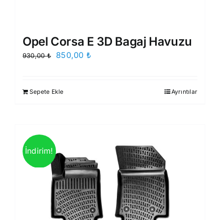
Opel Corsa E 3D Bagaj Havuzu
Orijinal
Şu
850,00
₺
930,00
₺
fiyat:
andaki
930,00 ₺.
fiyat:
Sepete Ekle
Ayrıntılar
850,00 ₺.
İndirim!