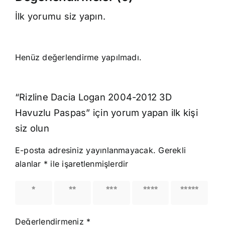
İlk yorumu siz yapın.
Henüz değerlendirme yapılmadı.
“Rizline Dacia Logan 2004-2012 3D
Havuzlu Paspas” için yorum yapan ilk kişi
siz olun
E-posta adresiniz yayınlanmayacak.
Gerekli
alanlar
*
ile işaretlenmişlerdir
1/5
2/5
3/5
4/5
5/5
yıldız
yıldız
yıldız
yıldız
yıldız
Değerlendirmeniz
*