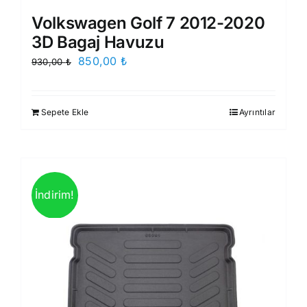
Volkswagen Golf 7 2012-2020
3D Bagaj Havuzu
Orijinal
Şu
850,00
₺
930,00
₺
fiyat:
andaki
930,00 ₺.
fiyat:
Sepete Ekle
Ayrıntılar
850,00 ₺.
İndirim!