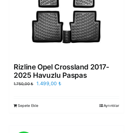
Rizline Opel Crossland 2017-
2025 Havuzlu Paspas
Orijinal
Şu
1.499,00
₺
1.750,00
₺
fiyat:
andaki
1.750,00 ₺.
fiyat:
Sepete Ekle
Ayrıntılar
1.499,00 ₺.