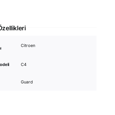
zellikleri
Citroen
ı
odeli
C4
Guard