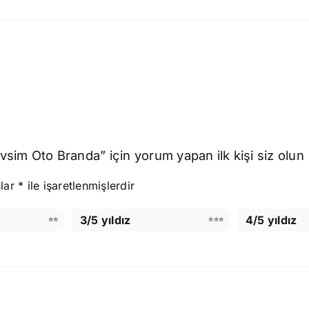
sim Oto Branda” için yorum yapan ilk kişi siz olun
nlar
*
ile işaretlenmişlerdir
3/5 yıldız
4/5 yıldız