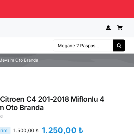
Ara:
 Mevsim Oto Branda
Citroen C4 201-2018 Miflonlu 4
m Oto Branda
06
1.250,00
₺
irim
1.500,00
₺