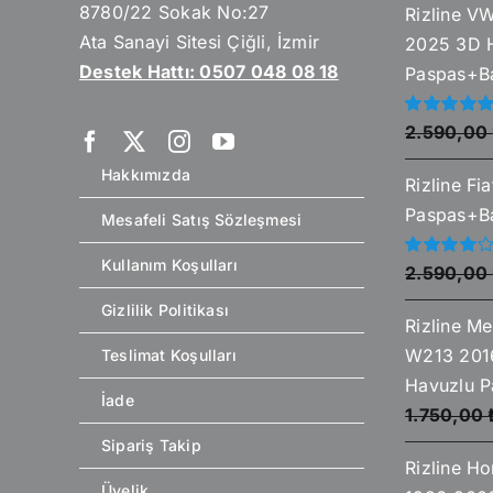
8780/22 Sokak No:27
Rizline V
Ata Sanayi Sitesi Çiğli, İzmir
2025 3D 
Destek Hattı: 0507 048 08 18
Paspas+Ba
5
2.590,00
üzerinden
5.00
oy aldı
Hakkımızda
Rizline Fi
Paspas+Ba
Mesafeli Satış Sözleşmesi
Kullanım Koşulları
5
2.590,00
üzerinden
4.00
oy
Gizlilik Politikası
aldı
Rizline Me
W213 201
Teslimat Koşulları
Havuzlu P
İade
1.750,00
Sipariş Takip
Rizline H
Üyelik