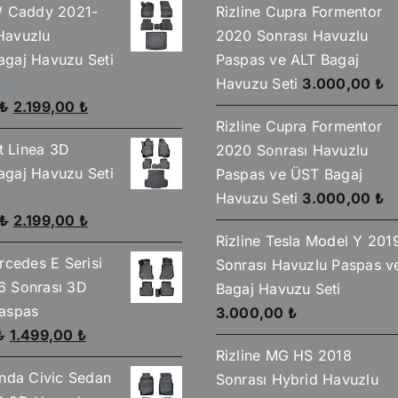
W Caddy 2021-
Rizline Cupra Formentor
Havuzlu
2020 Sonrası Havuzlu
gaj Havuzu Seti
Paspas ve ALT Bagaj
Havuzu Seti
3.000,00
₺
Orijinal
Şu
₺
2.199,00
₺
Rizline Cupra Formentor
fiyat:
andaki
at Linea 3D
2020 Sonrası Havuzlu
2.590,00 ₺.
fiyat:
gaj Havuzu Seti
Paspas ve ÜST Bagaj
2.199,00 ₺.
Havuzu Seti
3.000,00
₺
Orijinal
Şu
₺
2.199,00
₺
Rizline Tesla Model Y 201
fiyat:
andaki
rcedes E Serisi
Sonrası Havuzlu Paspas v
2.590,00 ₺.
fiyat:
6 Sonrası 3D
Bagaj Havuzu Seti
2.199,00 ₺.
aspas
3.000,00
₺
Orijinal
Şu
₺
1.499,00
₺
Rizline MG HS 2018
fiyat:
andaki
onda Civic Sedan
Sonrası Hybrid Havuzlu
1.750,00 ₺.
fiyat: