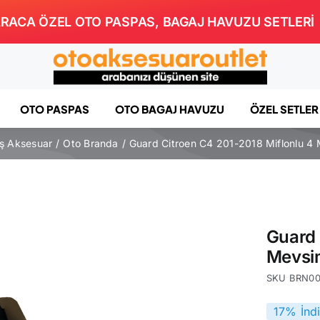
RACA ÖZEL OTO PASPAS, BAGAJ HAVUZU SETLERİ
OTO PASPAS
OTO BAGAJ HAVUZU
ÖZEL SETLER
ış Aksesuar
Oto Branda
Guard Citroen C4 201-2018 Miflonlu 4
Guard 
Mevsi
SKU
BRN0
17% İnd