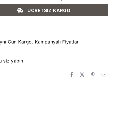
Orijinal
Şu
fiyat:
andaki
ÜCRETSİZ KARGO
1.500,00 ₺.
fiyat:
1.250,00 ₺.
ynı Gün Kargo. Kampanyalı Fiyatlar.
u siz yapın.