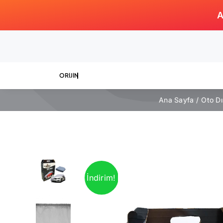
Skip
A
to
content
Ana Sayfa
Oto D
İndirim!