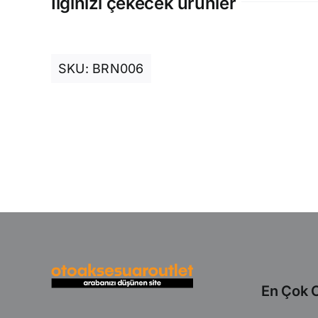
İlginizi çekecek ürünler
SKU:
BRN006
En Çok O