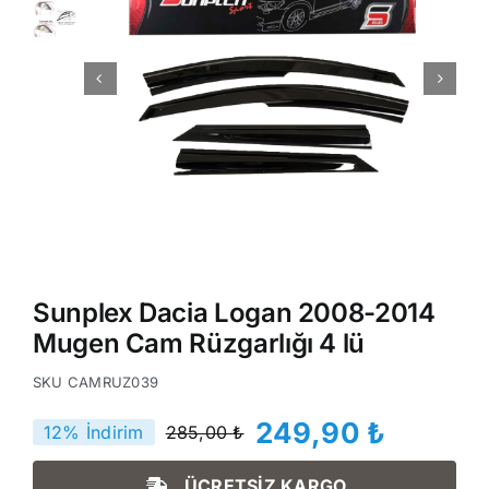
Sunplex Dacia Logan 2008-2014
Mugen Cam Rüzgarlığı 4 lü
SKU
CAMRUZ039
249,90
₺
12% İndirim
285,00
₺
Orijinal
Şu
fiyat:
andaki
ÜCRETSİZ KARGO