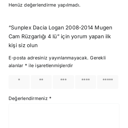
Henüz değerlendirme yapılmadı.
“Sunplex Dacia Logan 2008-2014 Mugen
Cam Rüzgarlığı 4 lü” için yorum yapan ilk
kişi siz olun
E-posta adresiniz yayınlanmayacak.
Gerekli
alanlar
*
ile işaretlenmişlerdir
1/5
2/5
3/5
4/5
5/5
yıldız
yıldız
yıldız
yıldız
yıldız
Değerlendirmeniz
*