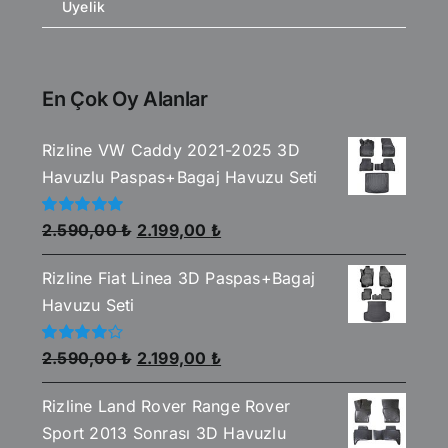
Üyelik
En Çok Oy Alanlar
Rizline VW Caddy 2021-2025 3D
Havuzlu Paspas+Bagaj Havuzu Seti
Orijinal
Şu
5
2.590,00
₺
2.199,00
₺
üzerinden
fiyat:
andaki
5.00
oy aldı
Rizline Fiat Linea 3D Paspas+Bagaj
2.590,00 ₺.
fiyat:
Havuzu Seti
2.199,00 ₺.
Orijinal
Şu
5
2.590,00
₺
2.199,00
₺
üzerinden
fiyat:
andaki
4.00
oy
aldı
Rizline Land Rover Range Rover
2.590,00 ₺.
fiyat:
Sport 2013 Sonrası 3D Havuzlu
2.199,00 ₺.