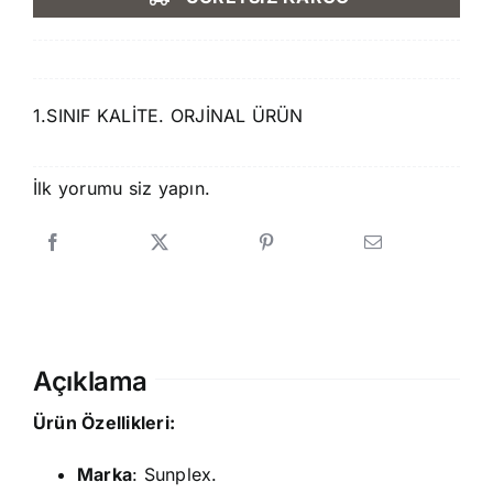
285,00 ₺.
fiyat:
249,90 ₺.
1.SINIF KALİTE. ORJİNAL ÜRÜN
İlk yorumu siz yapın.
Açıklama
Ürün Özellikleri:
Marka
: Sunplex.