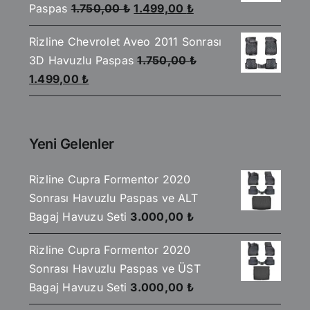
Orijinal
Şu
Paspas
1.750,00
₺
1.499,00
₺
fiyat:
andaki
Rizline Chevrolet Aveo 2011 Sonrası
1.750,00 ₺.
fiyat:
3D Havuzlu Paspas
1.750,00
₺
1.499,00 ₺.
Orijinal
Şu
1.499,00
₺
fiyat:
andaki
1.750,00 ₺.
fiyat:
1.499,00 ₺.
Yeni Gelenler
Rizline Cupra Formentor 2020
Sonrası Havuzlu Paspas ve ALT
Bagaj Havuzu Seti
3.000,00
₺
Rizline Cupra Formentor 2020
Sonrası Havuzlu Paspas ve ÜST
Bagaj Havuzu Seti
3.000,00
₺