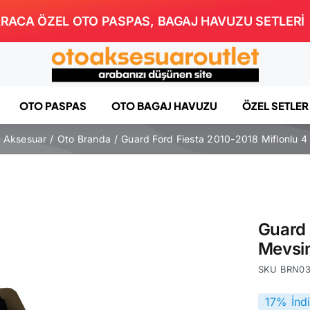
RACA ÖZEL OTO PASPAS, BAGAJ HAVUZU SETLERİ
OTO PASPAS
OTO BAGAJ HAVUZU
ÖZEL SETLER
ş Aksesuar
Oto Branda
Guard Ford Fiesta 2010-2018 Miflonlu 
Guard 
Mevsi
SKU
BRN03
17% İnd