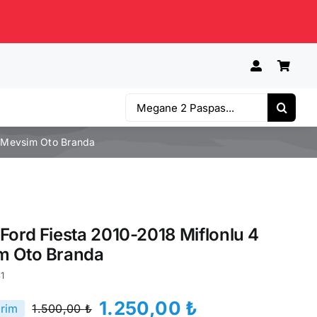
Ara:
4 Mevsim Oto Branda
Ford Fiesta 2010-2018 Miflonlu 4
m Oto Branda
1
1.250,00
₺
irim
1.500,00
₺