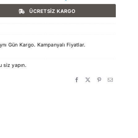
Orijinal
Şu
fiyat:
andaki
ÜCRETSİZ KARGO
1.500,00 ₺.
fiyat:
1.250,00 ₺.
ynı Gün Kargo. Kampanyalı Fiyatlar.
u siz yapın.