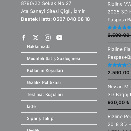
8780/22 Sokak No:27
Rizline V
Ata Sanayi Sitesi Çiğli, İzmir
2025 3D 
Destek Hattı: 0507 048 08 18
Paspas+Ba
5
2.590,00
üzerinden
5.00
oy aldı
Hakkımızda
Rizline Fi
Paspas+Ba
Mesafeli Satış Sözleşmesi
Kullanım Koşulları
5
2.590,00
üzerinden
4.00
oy
Gizlilik Politikası
aldı
Nissan Mi
3D Bagaj
Teslimat Koşulları
930,00
₺
İade
Rizline P
Sipariş Takip
2018 3D H
Üyelik