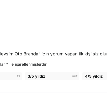
vsim Oto Branda” için yorum yapan ilk kişi siz olu
nlar
*
ile işaretlenmişlerdir
3/5 yıldız
4/5 yıldız