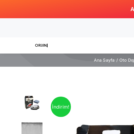
Skip
A
to
content
Ana Sayfa
Oto Dı
İndirim!