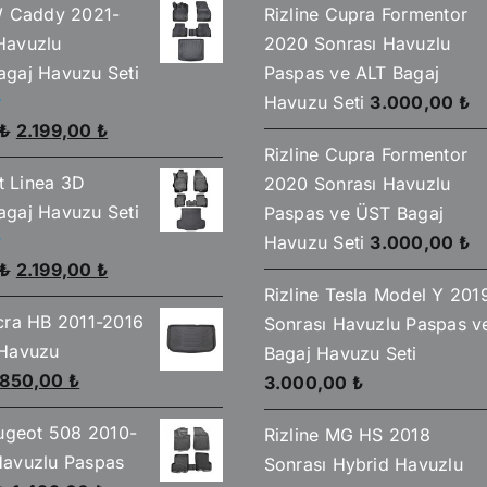
W Caddy 2021-
Rizline Cupra Formentor
Havuzlu
2020 Sonrası Havuzlu
gaj Havuzu Seti
Paspas ve ALT Bagaj
Havuzu Seti
3.000,00
₺
Orijinal
Şu
₺
2.199,00
₺
Rizline Cupra Formentor
fiyat:
andaki
at Linea 3D
2020 Sonrası Havuzlu
2.590,00 ₺.
fiyat:
gaj Havuzu Seti
Paspas ve ÜST Bagaj
2.199,00 ₺.
Havuzu Seti
3.000,00
₺
Orijinal
Şu
₺
2.199,00
₺
Rizline Tesla Model Y 201
fiyat:
andaki
cra HB 2011-2016
Sonrası Havuzlu Paspas v
2.590,00 ₺.
fiyat:
 Havuzu
Bagaj Havuzu Seti
2.199,00 ₺.
Orijinal
Şu
850,00
₺
3.000,00
₺
fiyat:
andaki
eugeot 508 2010-
Rizline MG HS 2018
930,00 ₺.
fiyat:
avuzlu Paspas
Sonrası Hybrid Havuzlu
850,00 ₺.