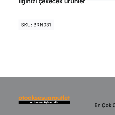
İlginizi çekecek ürünler
SKU:
BRN031
En Çok O