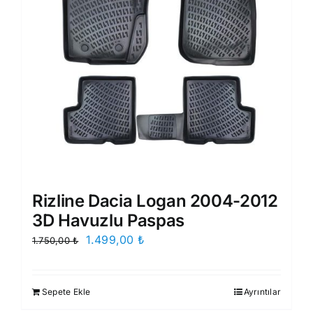
Rizline Dacia Logan 2004-2012
3D Havuzlu Paspas
Orijinal
Şu
1.499,00
₺
1.750,00
₺
fiyat:
andaki
1.750,00 ₺.
fiyat:
Sepete Ekle
Ayrıntılar
1.499,00 ₺.