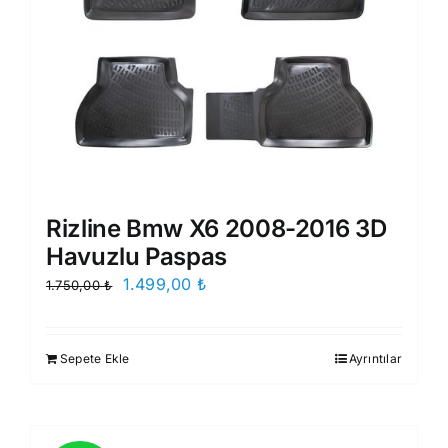
Rizline Bmw X6 2008-2016 3D
Havuzlu Paspas
Orijinal
Şu
1.499,00
₺
1.750,00
₺
fiyat:
andaki
1.750,00 ₺.
fiyat:
Sepete Ekle
Ayrıntılar
1.499,00 ₺.