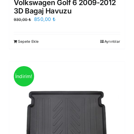
Volkswagen Golf 6 2009-2012
3D Bagaj Havuzu
Orijinal
Şu
850,00
₺
930,00
₺
fiyat:
andaki
930,00 ₺.
fiyat:
Sepete Ekle
Ayrıntılar
850,00 ₺.
İndirim!