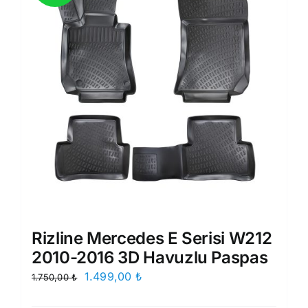
Rizline Mercedes E Serisi W212
2010-2016 3D Havuzlu Paspas
Orijinal
Şu
1.499,00
₺
1.750,00
₺
fiyat:
andaki