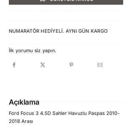
620,00 ₺.
fiyat:
579,90 ₺.
NUMARATÖR HEDİYELİ. AYNI GÜN KARGO
İlk yorumu siz yapın.
Açıklama
Ford Focus 3 4.5D Sahler Havuzlu Paspas 2010-
2018 Arası