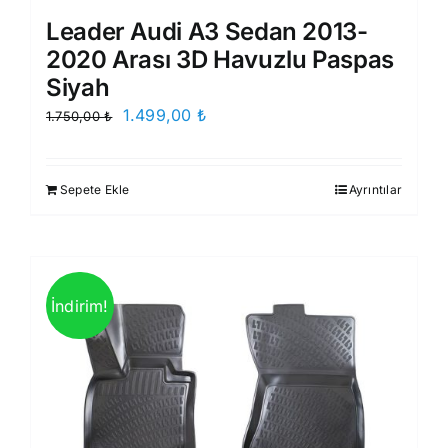
Leader Audi A3 Sedan 2013-
2020 Arası 3D Havuzlu Paspas
Siyah
Orijinal
Şu
1.499,00
₺
1.750,00
₺
fiyat:
andaki
1.750,00 ₺.
fiyat:
Sepete Ekle
Ayrıntılar
1.499,00 ₺.
İndirim!