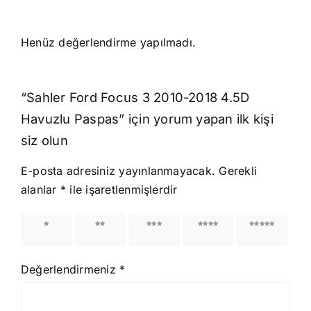
Henüz değerlendirme yapılmadı.
“Sahler Ford Focus 3 2010-2018 4.5D
Havuzlu Paspas” için yorum yapan ilk kişi
siz olun
E-posta adresiniz yayınlanmayacak.
Gerekli
alanlar
*
ile işaretlenmişlerdir
1/5
2/5
3/5
4/5
5/5
yıldız
yıldız
yıldız
yıldız
yıldız
Değerlendirmeniz
*