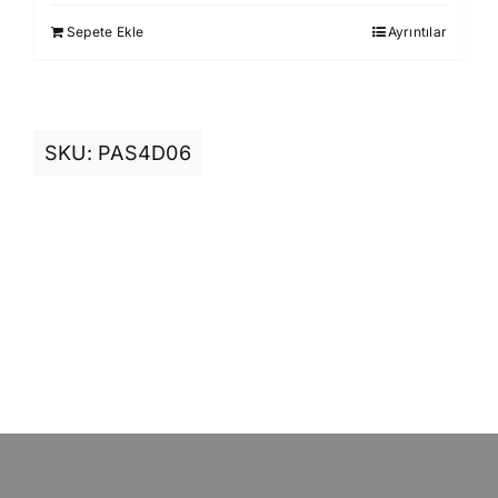
1.750,00 ₺.
fiyat:
Sepete Ekle
Ayrıntılar
1.499,00 ₺.
SKU:
PAS4D06