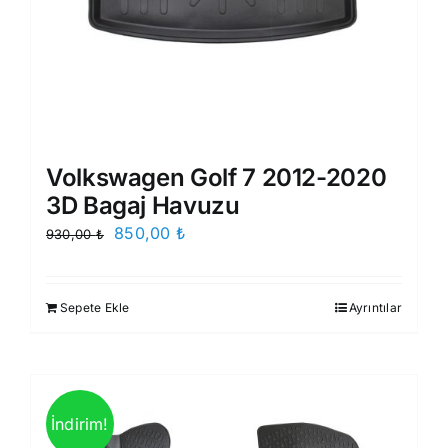
Volkswagen Golf 7 2012-2020
3D Bagaj Havuzu
Orijinal
Şu
850,00
₺
930,00
₺
fiyat:
andaki
930,00 ₺.
fiyat:
Sepete Ekle
Ayrıntılar
850,00 ₺.
İndirim!