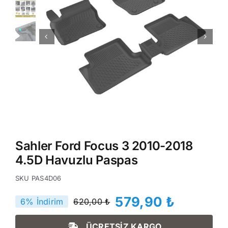
Sahler Ford Focus 3 2010-2018
4.5D Havuzlu Paspas
SKU
PAS4D06
579,90
₺
6% İndirim
620,00
₺
Orijinal
Şu
fiyat:
andaki
ÜCRETSİZ KARGO