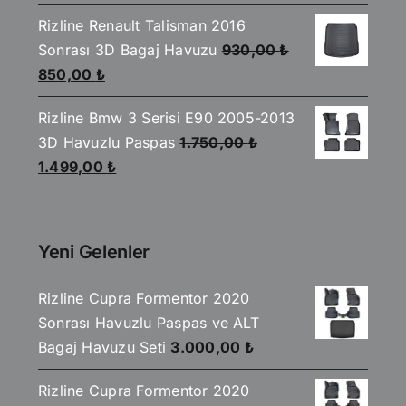
fiyat:
andaki
4.00
oy
aldı
Rizline Renault Talisman 2016
2.590,00 ₺.
fiyat:
Sonrası 3D Bagaj Havuzu
930,00
₺
2.199,00 ₺.
Orijinal
Şu
850,00
₺
fiyat:
andaki
Rizline Bmw 3 Serisi E90 2005-2013
930,00 ₺.
fiyat:
3D Havuzlu Paspas
1.750,00
₺
850,00 ₺.
Orijinal
Şu
1.499,00
₺
fiyat:
andaki
1.750,00 ₺.
fiyat:
1.499,00 ₺.
Yeni Gelenler
Rizline Cupra Formentor 2020
Sonrası Havuzlu Paspas ve ALT
Bagaj Havuzu Seti
3.000,00
₺
Rizline Cupra Formentor 2020