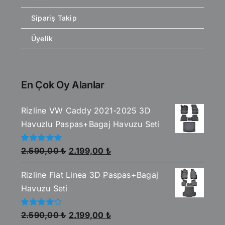
Sipariş Takip
Üyelik
En Çok Oy Alanlar
Rizline VW Caddy 2021-2025 3D
Havuzlu Paspas+Bagaj Havuzu Seti
Orijinal
Şu
5
2.590,00
₺
2.199,00
₺
üzerinden
fiyat:
andaki
5.00
oy aldı
Rizline Fiat Linea 3D Paspas+Bagaj
2.590,00 ₺.
fiyat:
Havuzu Seti
2.199,00 ₺.
Orijinal
Şu
5
2.590,00
₺
2.199,00
₺
üzerinden