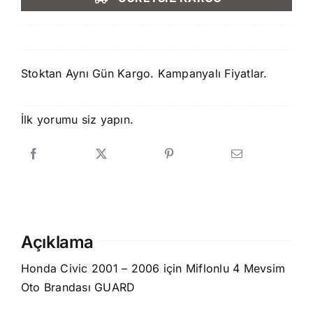
1.500,00 ₺.
fiyat:
1.250,00 ₺.
Stoktan Aynı Gün Kargo. Kampanyalı Fiyatlar.
İlk yorumu siz yapın.
Açıklama
Honda Civic 2001 – 2006 için Miflonlu 4 Mevsim
Oto Brandası GUARD