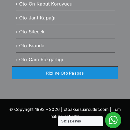
Oto Ön Kaput Koruyucu
Oto Jant Kapağı
Oto Silecek
Oto Branda
Oto Cam Rüzgarlığı
Rizline Oto Paspas
© Copyright 1993 - 2026 | otoaksesuaroutlet.com | Tüm
hakları saklıdır.
Satış Destek