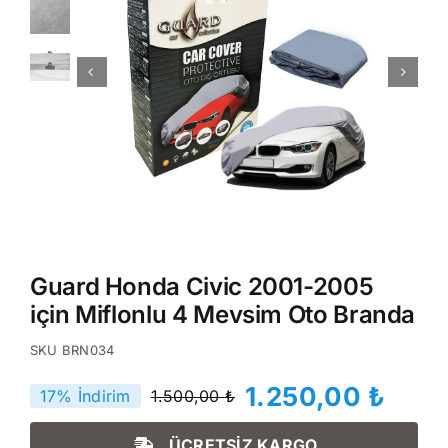
Guard Honda Civic 2001-2005
için Miflonlu 4 Mevsim Oto Branda
SKU
BRN034
1.250,00
₺
17% İndirim
1.500,00
₺
Orijinal
Şu
fiyat:
andaki
ÜCRETSİZ KARGO