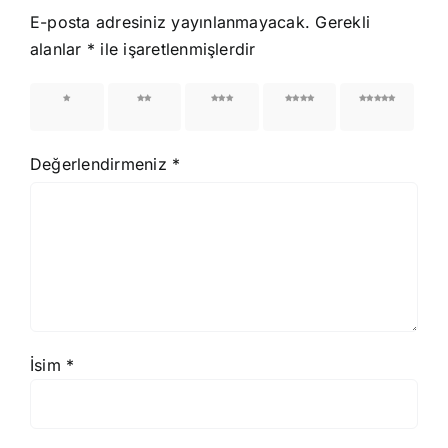
E-posta adresiniz yayınlanmayacak.
Gerekli
alanlar
*
ile işaretlenmişlerdir
1/5
2/5
3/5
4/5
5/5
yıldız
yıldız
yıldız
yıldız
yıldız
Değerlendirmeniz
*
İsim
*