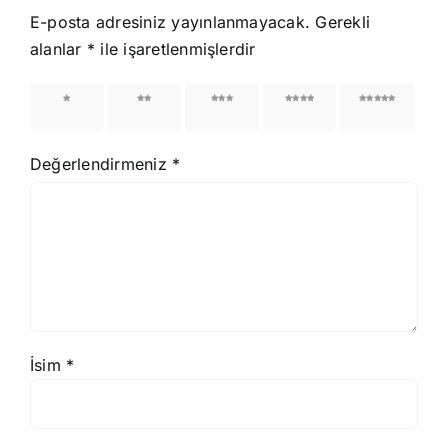
E-posta adresiniz yayınlanmayacak.
Gerekli
alanlar
*
ile işaretlenmişlerdir
1/5
2/5
3/5
4/5
5/5
yıldız
yıldız
yıldız
yıldız
yıldız
Değerlendirmeniz
*
İsim
*