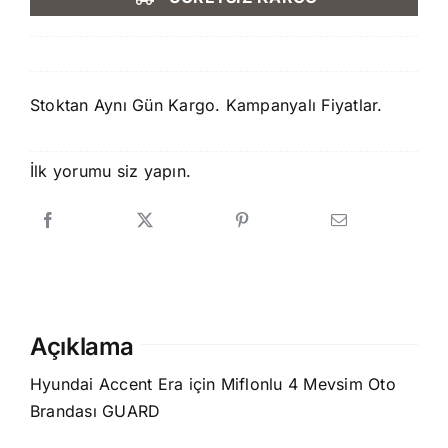
1.500,00 ₺.
fiyat:
1.250,00 ₺.
Stoktan Aynı Gün Kargo. Kampanyalı Fiyatlar.
İlk yorumu siz yapın.
Açıklama
Hyundai Accent Era için Miflonlu 4 Mevsim Oto
Brandası GUARD