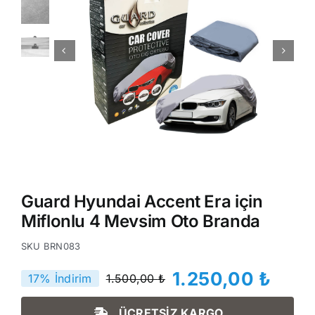
Guard Hyundai Accent Era için
Miflonlu 4 Mevsim Oto Branda
SKU
BRN083
1.250,00
₺
17% İndirim
1.500,00
₺
Orijinal
Şu
fiyat:
andaki
ÜCRETSİZ KARGO