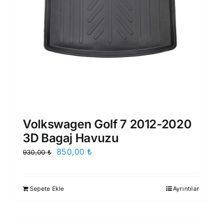
Volkswagen Golf 7 2012-2020
3D Bagaj Havuzu
Orijinal
Şu
850,00
₺
930,00
₺
fiyat:
andaki
930,00 ₺.
fiyat:
Sepete Ekle
Ayrıntılar
850,00 ₺.