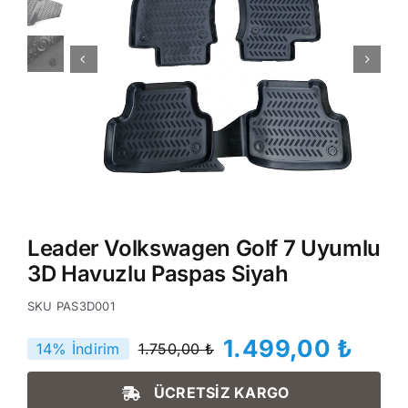
Leader Volkswagen Golf 7 Uyumlu
3D Havuzlu Paspas Siyah
SKU
PAS3D001
1.499,00
₺
14% İndirim
1.750,00
₺
Orijinal
Şu
fiyat:
andaki
ÜCRETSİZ KARGO