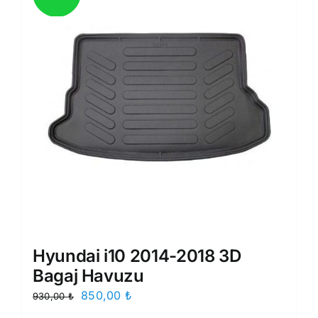
Hyundai i10 2014-2018 3D
Bagaj Havuzu
Orijinal
Şu
850,00
₺
930,00
₺
fiyat:
andaki