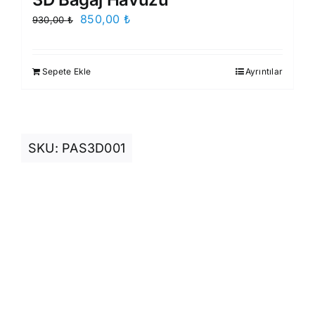
Orijinal
Şu
850,00
₺
930,00
₺
fiyat:
andaki
930,00 ₺.
fiyat:
Sepete Ekle
Ayrıntılar
850,00 ₺.
SKU:
PAS3D001