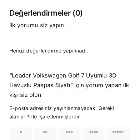
Değerlendirmeler (0)
İlk yorumu siz yapın.
Henüz değerlendirme yapılmadı.
“Leader Volkswagen Golf 7 Uyumlu 3D
Havuzlu Paspas Siyah” için yorum yapan ilk
kişi siz olun
E-posta adresiniz yayınlanmayacak.
Gerekli
alanlar
*
ile işaretlenmişlerdir
1/5
2/5
3/5
4/5
5/5
yıldız
yıldız
yıldız
yıldız
yıldız