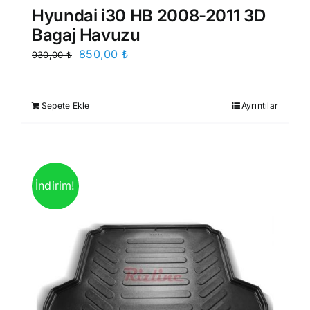
Hyundai i30 HB 2008-2011 3D
Bagaj Havuzu
Orijinal
Şu
850,00
₺
930,00
₺
fiyat:
andaki
930,00 ₺.
fiyat:
Sepete Ekle
Ayrıntılar
850,00 ₺.
İndirim!