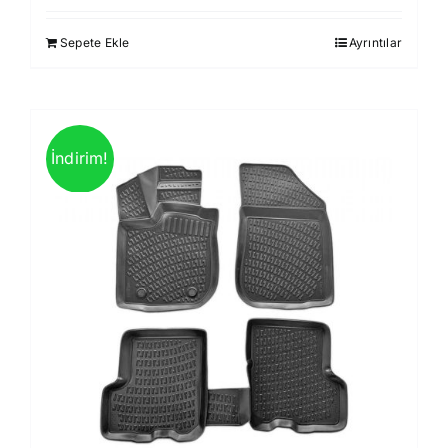
930,00 ₺.
fiyat:
Sepete Ekle
Ayrıntılar
850,00 ₺.
İndirim!