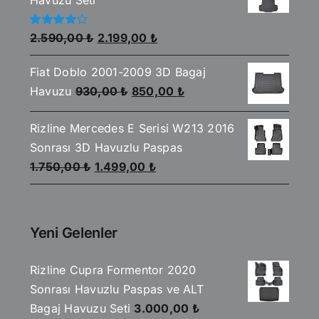
2.199,00 ₺.
Orijinal
Şu
5
2.590,00
₺
2.199,00
₺
üzerinden
fiyat:
andaki
4.00
oy
aldı
Fiat Doblo 2001-2009 3D Bagaj
2.590,00 ₺.
fiyat:
Orijinal
Şu
Havuzu
930,00
₺
850,00
₺
2.199,00 ₺.
fiyat:
andaki
Rizline Mercedes E Serisi W213 2016
930,00 ₺.
fiyat:
Sonrası 3D Havuzlu Paspas
850,00 ₺.
Orijinal
Şu
1.750,00
₺
1.499,00
₺
fiyat:
andaki
1.750,00 ₺.
fiyat:
1.499,00 ₺.
Yeni Gelenler
Rizline Cupra Formentor 2020
Sonrası Havuzlu Paspas ve ALT
Bagaj Havuzu Seti
3.000,00
₺