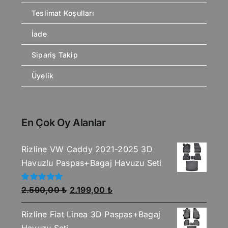
Teslimat Koşulları
İade
Sipariş Takip
Üyelik
En Çok Oy Alanlar
Rizline VW Caddy 2021-2025 3D
Havuzlu Paspas+Bagaj Havuzu Seti
Orijinal
Şu
5
2.590,00
₺
2.199,00
₺
üzerinden
fiyat:
andaki
5.00
oy aldı
Rizline Fiat Linea 3D Paspas+Bagaj
2.590,00 ₺.
fiyat:
Havuzu Seti