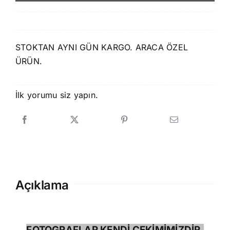
1.750,00 ₺.
fiyat:
1.499,00 ₺.
STOKTAN AYNI GÜN KARGO. ARACA ÖZEL
ÜRÜN.
İlk yorumu siz yapın.
Açıklama
FOTOGRAFLAR KENDİ ÇEKİMİMİZDİR.