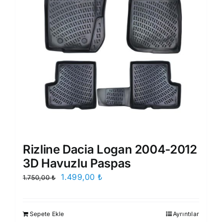
Rizline Dacia Logan 2004-2012
3D Havuzlu Paspas
Orijinal
Şu
1.499,00
₺
1.750,00
₺
fiyat:
andaki
1.750,00 ₺.
fiyat:
Sepete Ekle
Ayrıntılar
1.499,00 ₺.