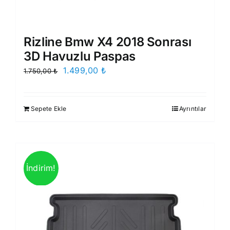
Rizline Bmw X4 2018 Sonrası
3D Havuzlu Paspas
Orijinal
Şu
1.499,00
₺
1.750,00
₺
fiyat:
andaki
1.750,00 ₺.
fiyat:
Sepete Ekle
Ayrıntılar
1.499,00 ₺.
İndirim!