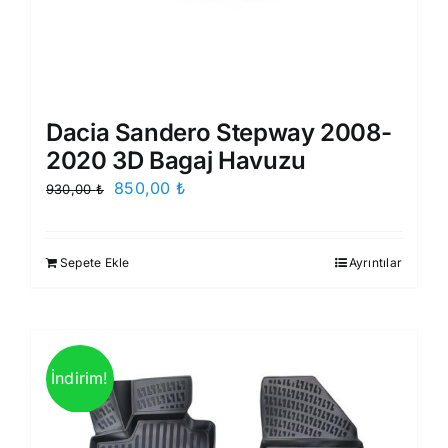
Dacia Sandero Stepway 2008-
2020 3D Bagaj Havuzu
Orijinal
Şu
850,00
₺
930,00
₺
fiyat:
andaki
930,00 ₺.
fiyat:
Sepete Ekle
Ayrıntılar
850,00 ₺.
İndirim!