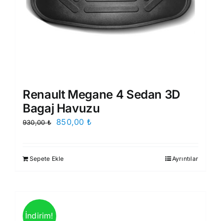
Renault Megane 4 Sedan 3D
Bagaj Havuzu
Orijinal
Şu
850,00
₺
930,00
₺
fiyat:
andaki
930,00 ₺.
fiyat:
Sepete Ekle
Ayrıntılar
850,00 ₺.
İndirim!