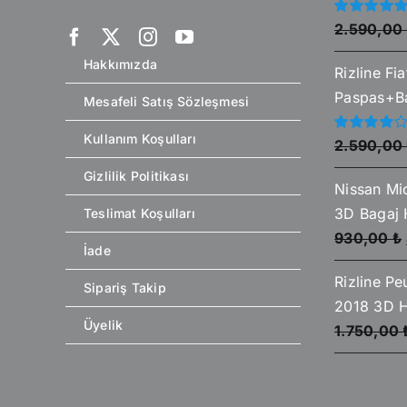
5
2.590,00
üzerinden
5.00
oy aldı
Hakkımızda
Rizline Fi
Paspas+Ba
Mesafeli Satış Sözleşmesi
Kullanım Koşulları
5
2.590,00
üzerinden
4.00
oy
Gizlilik Politikası
aldı
Nissan Mi
3D Bagaj
Teslimat Koşulları
930,00
₺
İade
Rizline P
Sipariş Takip
2018 3D H
Üyelik
1.750,00