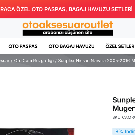
RACA ÖZEL OTO PASPAS, BAGAJ HAVUZU SETLERİ
OTO PASPAS
OTO BAGAJ HAVUZU
ÖZEL SETLER
esuar
Oto Cam Rüzgarlığı
Sunplex Nissan Navara 2005-2016 Mu
Sunpl
Mugen 
SKU
CAMR
8% İndi