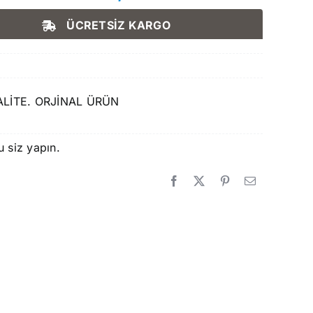
Orijinal
Şu
fiyat:
andaki
ÜCRETSİZ KARGO
315,00 ₺.
fiyat:
289,90 ₺.
KALİTE. ORJİNAL ÜRÜN
u siz yapın.