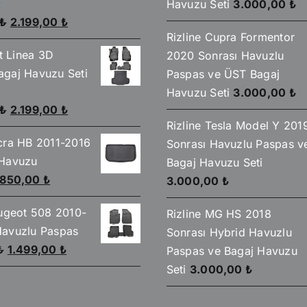
Havuzu Seti
3.000,00
₺
Orijinal
Şu
₺
2.199,00
₺
Rizline Cupra Formentor
fiyat:
andaki
at Linea 3D
2020 Sonrası Havuzlu
2.590,00 ₺.
fiyat:
gaj Havuzu Seti
Paspas ve ÜST Bagaj
2.199,00 ₺.
Havuzu Seti
3.000,00
₺
Orijinal
Şu
₺
2.199,00
₺
Rizline Tesla Model Y 201
fiyat:
andaki
cra HB 2011-2016
Sonrası Havuzlu Paspas v
2.590,00 ₺.
fiyat:
 Havuzu
Bagaj Havuzu Seti
2.199,00 ₺.
Orijinal
Şu
850,00
₺
3.000,00
₺
fiyat:
andaki
eugeot 508 2010-
Rizline MG HS 2018
930,00 ₺.
fiyat:
avuzlu Paspas
Sonrası Hybrid Havuzlu
850,00 ₺.
Orijinal
Şu
₺
1.499,00
₺
Paspas ve Bagaj Havuzu
fiyat:
andaki
Seti
3.000,00
₺
1.750,00 ₺.
fiyat:
1.499,00 ₺.