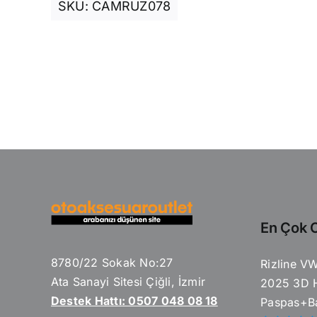
SKU:
CAMRUZ078
En Çok O
8780/22 Sokak No:27
Rizline V
Ata Sanayi Sitesi Çiğli, İzmir
2025 3D 
Destek Hattı: 0507 048 08 18
Paspas+Ba