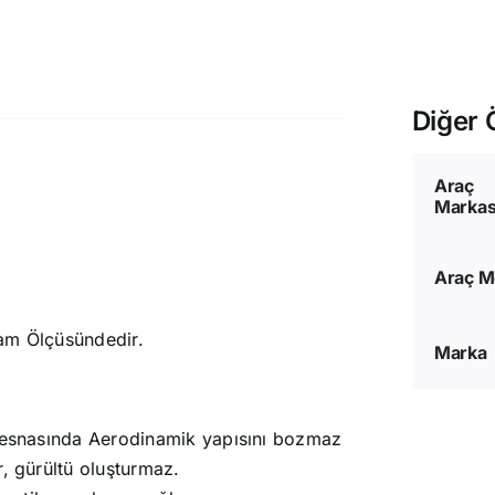
Diğer Ö
Araç
Markas
Araç M
Cam Ölçüsündedir.
Marka
ş esnasında Aerodinamik yapısını bozmaz
r, gürültü oluşturmaz.