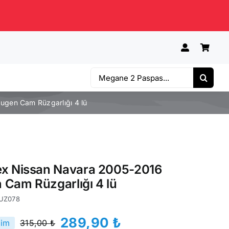
Ara:
gen Cam Rüzgarlığı 4 lü
ex Nissan Navara 2005-2016
Cam Rüzgarlığı 4 lü
UZ078
289,90
₺
rim
315,00
₺