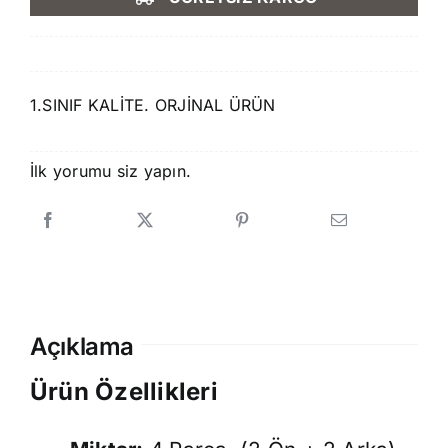
750,00 ₺.
fiyat:
699,00 ₺.
1.SINIF KALİTE. ORJİNAL ÜRÜN
İlk yorumu siz yapın.
Açıklama
Ürün Özellikleri