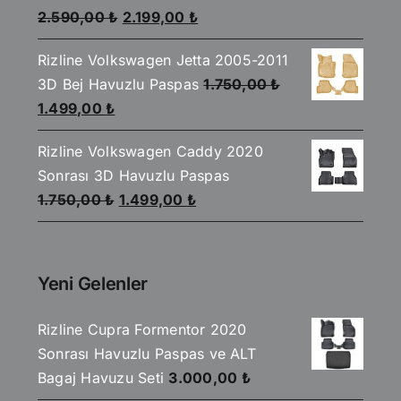
Orijinal
Şu
5
2.590,00
₺
2.199,00
₺
üzerinden
fiyat:
andaki
4.00
oy
aldı
Rizline Volkswagen Jetta 2005-2011
2.590,00 ₺.
fiyat:
3D Bej Havuzlu Paspas
1.750,00
₺
2.199,00 ₺.
Orijinal
Şu
1.499,00
₺
fiyat:
andaki
Rizline Volkswagen Caddy 2020
1.750,00 ₺.
fiyat:
Sonrası 3D Havuzlu Paspas
1.499,00 ₺.
Orijinal
Şu
1.750,00
₺
1.499,00
₺
fiyat:
andaki
1.750,00 ₺.
fiyat:
1.499,00 ₺.
Yeni Gelenler
Rizline Cupra Formentor 2020
Sonrası Havuzlu Paspas ve ALT
Bagaj Havuzu Seti
3.000,00
₺