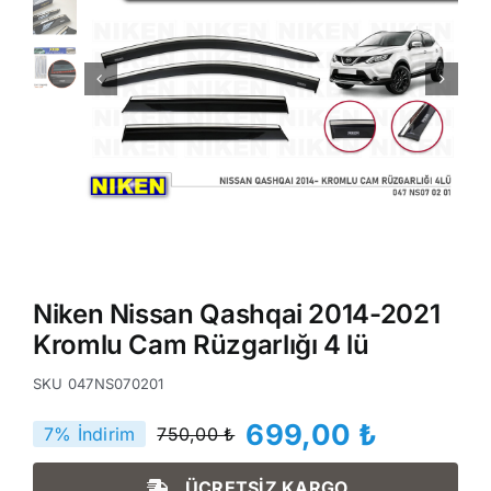
Niken Nissan Qashqai 2014-2021
Kromlu Cam Rüzgarlığı 4 lü
SKU
047NS070201
699,00
₺
7% İndirim
750,00
₺
Orijinal
Şu
fiyat:
andaki
ÜCRETSİZ KARGO