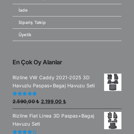
İade
Sipariş Takip
Üyelik
En Çok Oy Alanlar
Rizline VW Caddy 2021-2025 3D
Havuzlu Paspas+Bagaj Havuzu Seti
Orijinal
Şu
5
2.590,00
₺
2.199,00
₺
üzerinden
fiyat:
andaki
5.00
oy aldı
Rizline Fiat Linea 3D Paspas+Bagaj
2.590,00 ₺.
fiyat:
Havuzu Seti
2.199,00 ₺.