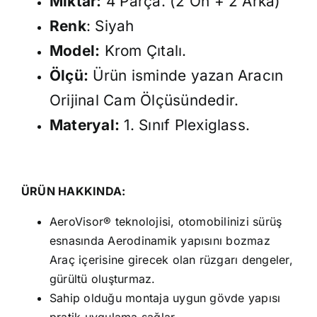
Miktar:
4 Parça. (2 Ön + 2 Arka)
Renk
: Siyah
Model:
Krom Çıtalı.
Ölçü:
Ürün isminde yazan Aracın
Orijinal Cam Ölçüsündedir.
Materyal:
1. Sınıf Plexiglass.
ÜRÜN HAKKINDA:
AeroVisor® teknolojisi, otomobilinizi sürüş
esnasında Aerodinamik yapısını bozmaz
Araç içerisine girecek olan rüzgarı dengeler,
gürültü oluşturmaz.
Sahip olduğu montaja uygun gövde yapısı