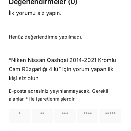
Değerlendirmeler (0)
İlk yorumu siz yapın.
Henüz değerlendirme yapılmadı.
“Niken Nissan Qashqai 2014-2021 Kromlu
Cam Rüzgarlığı 4 lü” için yorum yapan ilk
kişi siz olun
E-posta adresiniz yayınlanmayacak.
Gerekli
alanlar
*
ile işaretlenmişlerdir
1/5
2/5
3/5
4/5
5/5
yıldız
yıldız
yıldız
yıldız
yıldız