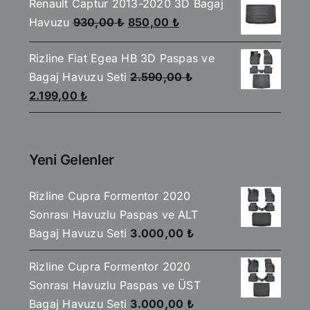
aldı
Renault Captur 2013-2020 3D Bagaj
2.590,00 ₺.
fiyat:
Orijinal
Şu
Havuzu
930,00
₺
850,00
₺
2.199,00 ₺.
fiyat:
andaki
Rizline Fiat Egea HB 3D Paspas ve
930,00 ₺.
fiyat:
Bagaj Havuzu Seti
2.590,00
₺
850,00 ₺.
Orijinal
Şu
2.199,00
₺
fiyat:
andaki
2.590,00 ₺.
fiyat:
2.199,00 ₺.
Yeni Gelenler
Rizline Cupra Formentor 2020
Sonrası Havuzlu Paspas ve ALT
Bagaj Havuzu Seti
3.000,00
₺
Rizline Cupra Formentor 2020
Sonrası Havuzlu Paspas ve ÜST
Bagaj Havuzu Seti
3.000,00
₺