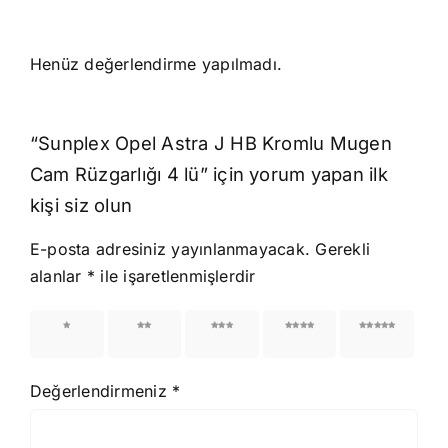
Henüz değerlendirme yapılmadı.
“Sunplex Opel Astra J HB Kromlu Mugen
Cam Rüzgarlığı 4 lü” için yorum yapan ilk
kişi siz olun
E-posta adresiniz yayınlanmayacak.
Gerekli
alanlar
*
ile işaretlenmişlerdir
1/5
2/5
3/5
4/5
5/5
yıldız
yıldız
yıldız
yıldız
yıldız
Değerlendirmeniz
*