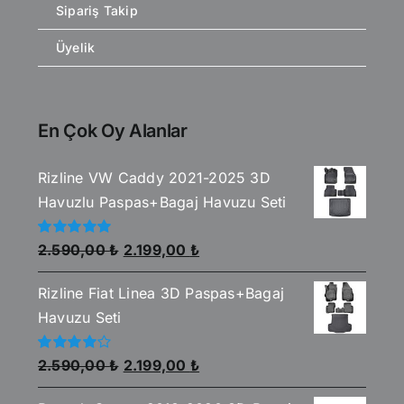
Sipariş Takip
Üyelik
En Çok Oy Alanlar
Rizline VW Caddy 2021-2025 3D
Havuzlu Paspas+Bagaj Havuzu Seti
Orijinal
Şu
5
2.590,00
₺
2.199,00
₺
üzerinden
fiyat:
andaki
5.00
oy aldı
Rizline Fiat Linea 3D Paspas+Bagaj
2.590,00 ₺.
fiyat:
Havuzu Seti
2.199,00 ₺.
Orijinal
Şu
5
2.590,00
₺
2.199,00
₺
üzerinden
fiyat:
andaki
4.00
oy