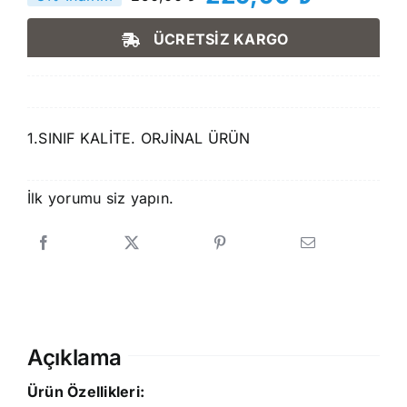
Orijinal
Şu
fiyat:
andaki
ÜCRETSİZ KARGO
250,00 ₺.
fiyat:
229,90 ₺.
1.SINIF KALİTE. ORJİNAL ÜRÜN
İlk yorumu siz yapın.
Açıklama
Ürün Özellikleri: