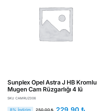
Sunplex Opel Astra J HB Kromlu
Mugen Cam Rüzgarlığı 4 lü
SKU
CAMRUZ006
229,90
₺
8% İndirim
250,00
₺