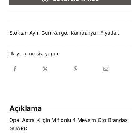
1.500,00 ₺.
fiyat:
1.250,00 ₺.
Stoktan Aynı Gün Kargo. Kampanyalı Fiyatlar.
İlk yorumu siz yapın.
Açıklama
Opel Astra K için Miflonlu 4 Mevsim Oto Brandası
GUARD