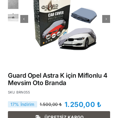
Guard Opel Astra K için Miflonlu 4
Mevsim Oto Branda
SKU
BRN055
1.250,00
₺
17% İndirim
1.500,00
₺
Orijinal
Şu
fiyat:
andaki
ÜCRETSİZ KARGO