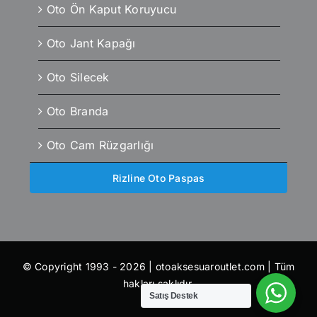
Oto Ön Kaput Koruyucu
Oto Jant Kapağı
Oto Silecek
Oto Branda
Oto Cam Rüzgarlığı
Rizline Oto Paspas
© Copyright 1993 - 2026 | otoaksesuaroutlet.com | Tüm
hakları saklıdır.
Satış Destek