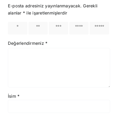
E-posta adresiniz yayınlanmayacak.
Gerekli
alanlar
*
ile işaretlenmişlerdir
1/5
2/5
3/5
4/5
5/5
yıldız
yıldız
yıldız
yıldız
yıldız
Değerlendirmeniz
*
İsim
*