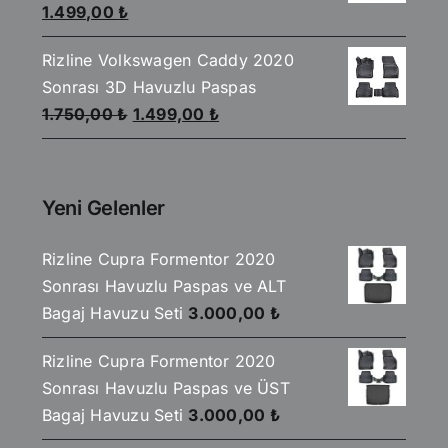
Orijinal
Şu
1.499,00
₺
fiyat:
andaki
Rizline Volkswagen Caddy 2020
1.750,00 ₺.
fiyat:
Sonrası 3D Havuzlu Paspas
1.499,00 ₺.
Orijinal
Şu
1.750,00
₺
1.499,00
₺
fiyat:
andaki
1.750,00 ₺.
fiyat:
1.499,00 ₺.
Yeni Gelenler
Rizline Cupra Formentor 2020
Sonrası Havuzlu Paspas ve ALT
Bagaj Havuzu Seti
3.000,00
₺
Rizline Cupra Formentor 2020
Sonrası Havuzlu Paspas ve ÜST
Bagaj Havuzu Seti
3.000,00
₺