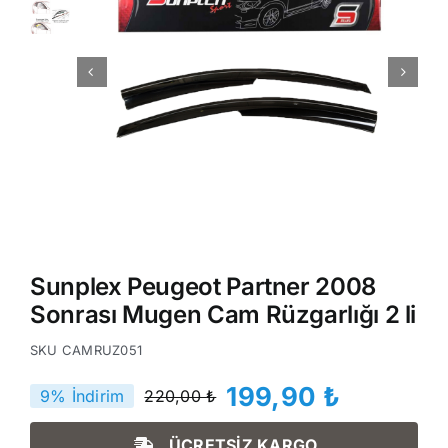
Sunplex Peugeot Partner 2008
Sonrası Mugen Cam Rüzgarlığı 2 li
SKU
CAMRUZ051
199,90
₺
9% İndirim
220,00
₺
Orijinal
Şu
fiyat:
andaki
ÜCRETSİZ KARGO