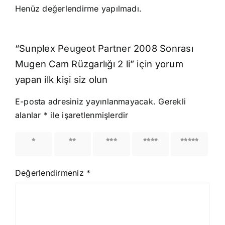
Henüz değerlendirme yapılmadı.
“Sunplex Peugeot Partner 2008 Sonrası
Mugen Cam Rüzgarlığı 2 li” için yorum
yapan ilk kişi siz olun
E-posta adresiniz yayınlanmayacak.
Gerekli
alanlar
*
ile işaretlenmişlerdir
1/5
2/5
3/5
4/5
5/5
yıldız
yıldız
yıldız
yıldız
yıldız
Değerlendirmeniz
*