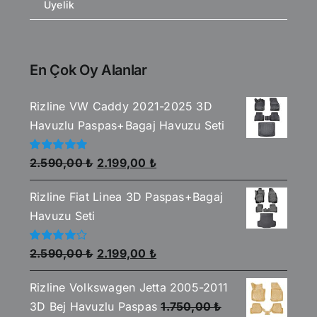
Üyelik
En Çok Oy Alanlar
Rizline VW Caddy 2021-2025 3D
Havuzlu Paspas+Bagaj Havuzu Seti
Orijinal
Şu
5
2.590,00
₺
2.199,00
₺
üzerinden
fiyat:
andaki
5.00
oy aldı
Rizline Fiat Linea 3D Paspas+Bagaj
2.590,00 ₺.
fiyat:
Havuzu Seti
2.199,00 ₺.
Orijinal
Şu
5
2.590,00
₺
2.199,00
₺
üzerinden
fiyat:
andaki
4.00
oy
aldı
Rizline Volkswagen Jetta 2005-2011
2.590,00 ₺.
fiyat:
3D Bej Havuzlu Paspas
1.750,00
₺
2.199,00 ₺.