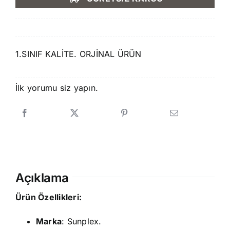
220,00 ₺.
fiyat:
199,90 ₺.
1.SINIF KALİTE. ORJİNAL ÜRÜN
İlk yorumu siz yapın.
Açıklama
Ürün Özellikleri:
Marka
: Sunplex.