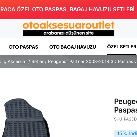
RACA ÖZEL OTO PASPAS, BAGAJ HAVUZU SETLERİ
ÖZEL SETLER
OTO PASPAS
OTO BAGAJ HAVUZU
o İç Aksesuar
Setler
Peugeout Partner 2008-2018 3D Paspas v
Peuge
Paspa
SKU
PAS3D
15% İnd