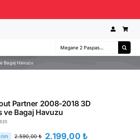
Ara:
e Bagaj Havuzu
out Partner 2008-2018 3D
s ve Bagaj Havuzu
520
2.199,00
₺
irim
2.590,00
₺