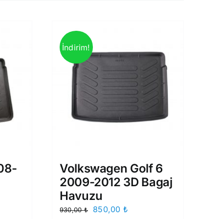
İndirim!
08-
Volkswagen Golf 6
2009-2012 3D Bagaj
Havuzu
Orijinal
Şu
850,00
₺
930,00
₺