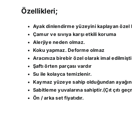
Özellikleri;
Ayak dinlendirme yüzeyini kaplayan özel 
Çamur ve sıvıya karşı etkili koruma
Alerjiye neden olmaz.
Koku yapmaz. Deforme olmaz
Aracınıza birebir özel olarak imal edilmişti
Şaftı örten parçası vardır
Su ile kolayca temizlenir.
Kaymaz yüzeye sahip olduğundan ayağınız
Sabitleme yuvalarına sahiptir.(Çıt çıtı geç
Ön / arka set fiyatıdır.