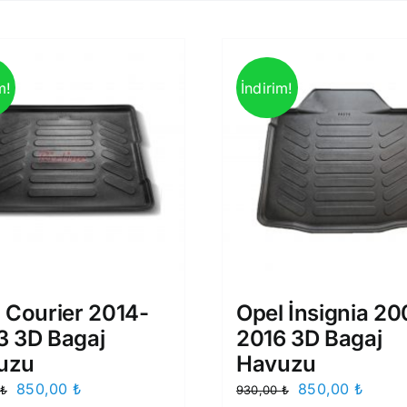
m!
İndirim!
 Courier 2014-
Opel İnsignia 20
3 3D Bagaj
2016 3D Bagaj
uzu
Havuzu
Orijinal
Şu
Orijinal
Şu
850,00
₺
850,00
₺
₺
930,00
₺