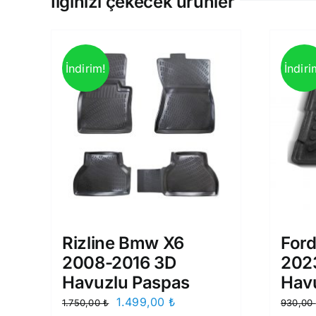
İlginizi çekecek ürünler
İndirim!
İndiri
Rizline Bmw X6
Ford
2008-2016 3D
202
Havuzlu Paspas
Hav
Orijinal
Şu
1.499,00
₺
1.750,00
₺
930,00