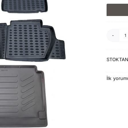
P
P
2
STOKTAN
2
P
İlk yorum
v
B
H
a