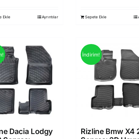
fiyat:
andaki
fiyat:
andak
930,00 ₺.
fiyat:
930,00 ₺.
fiyat:
e Ekle
Ayrıntılar
Sepete Ekle
850,00 ₺.
850,0
m!
İndirim!
ine Dacia Lodgy
Rizline Bmw X4 