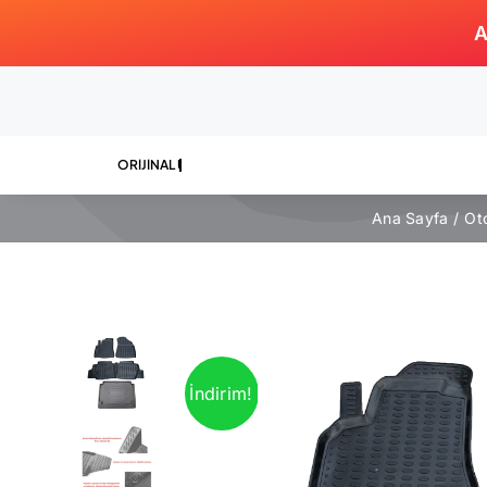
Skip
A
to
content
Ana Sayfa
Ot
İndirim!