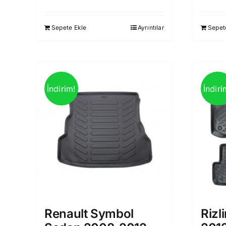
fiyat:
andaki
1.750,00 ₺.
fiyat:
Sepete Ekle
Ayrıntılar
Sepet
1.499,00 ₺.
İndirim!
İndiri
Renault Symbol
Rizl