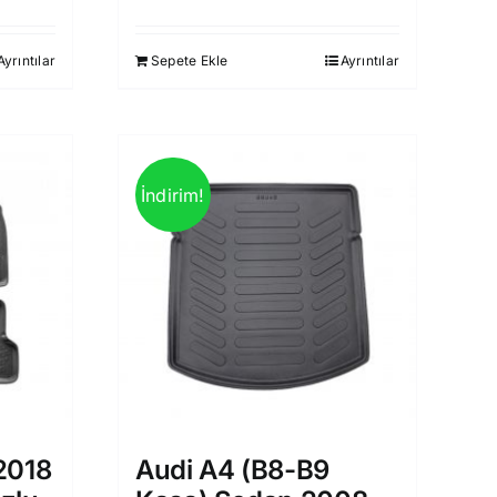
i
fiyat:
andaki
930,00 ₺.
fiyat:
Ayrıntılar
Sepete Ekle
Ayrıntılar
0 ₺.
850,00 ₺.
İndirim!
2018
Audi A4 (B8-B9