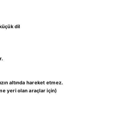
küçük dil
r.
ın altında hareket etmez.
me yeri olan araçlar için)