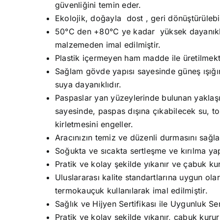
güvenliğini temin eder.
Ekolojik, doğayla dost , geri dönüştürüleb
50°C den +80°C ye kadar yüksek dayanıklıl
malzemeden imal edilmiştir.
Plastik içermeyen ham madde ile üretilmekt
Sağlam gövde yapısı sayesinde güneş ışığın
suya dayanıklıdır.
Paspaslar yan yüzeylerinde bulunan yaklaşık
sayesinde, paspas dışına çıkabilecek su, t
kirletmesini engeller.
Aracınızın temiz ve düzenli durmasını sağla
Soğukta ve sıcakta sertleşme ve kırılma y
Pratik ve kolay şekilde yıkanır ve çabuk kur
Uluslararası kalite standartlarına uygun olar
termokauçuk kullanılarak imal edilmiştir.
Sağlık ve Hijyen Sertifikası ile Uygunluk Sert
Pratik ve kolay şekilde yıkanır, çabuk kurur