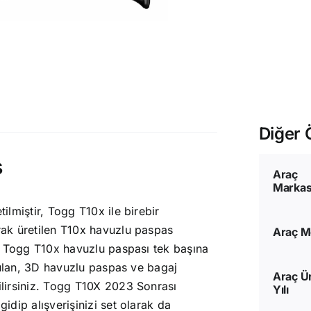
Diğer Ö
s
Araç
Markas
lmiştir, Togg T10x ile birebir
ak üretilen T10x havuzlu paspas
Araç M
. Togg T10x havuzlu paspası tek başına
rulan, 3D havuzlu paspas ve bagaj
Araç Ü
irsiniz.
Togg T10X 2023 Sonrası
Yılı
idip alışverişinizi set olarak da