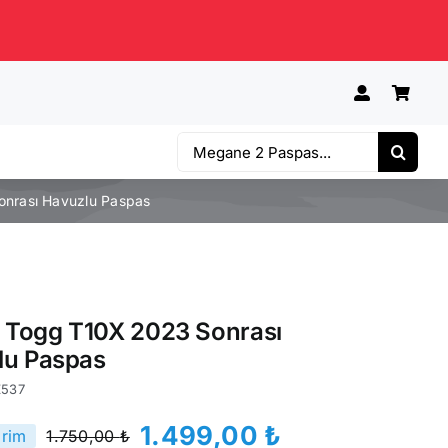
Ara:
onrası Havuzlu Paspas
e Togg T10X 2023 Sonrası
lu Paspas
Z537
1.499,00
₺
irim
1.750,00
₺