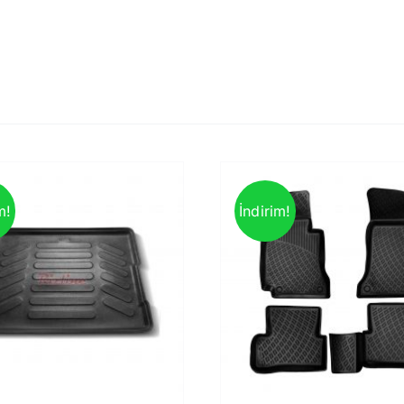
m!
İndirim!