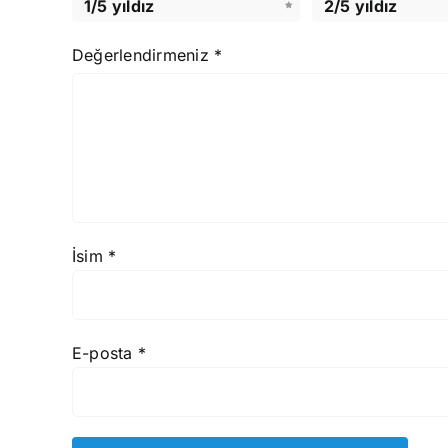
1/5 yıldız
2/5 yıldız
Değerlendirmeniz
*
İsim
*
E-posta
*