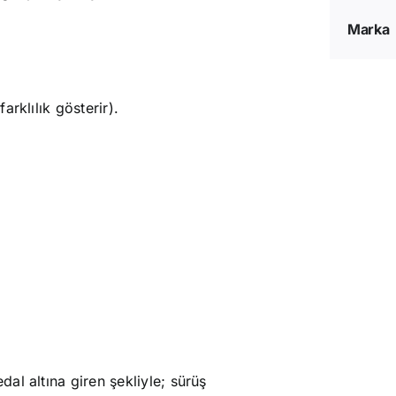
Marka
rklılık gösterir).
.
al altına giren şekliyle; sürüş