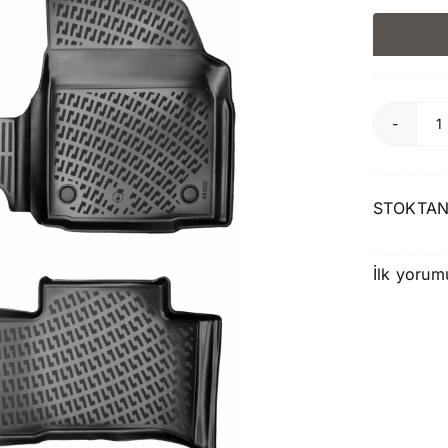
R
T
T
STOKTAN
2
S
H
İlk yorum
P
a