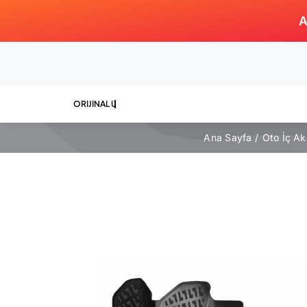
Skip
A
to
content
Ana Sayfa
Oto İç Ak