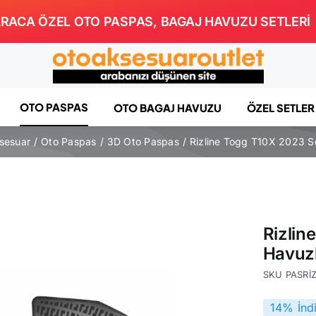
RACA ÖZEL OTO PASPAS, BAGAJ HAVUZU SETLERİ
OTO PASPAS
OTO BAGAJ HAVUZU
ÖZEL SETLER
sesuar
Oto Paspas
3D Oto Paspas
Rizline Togg T10X 2023 S
Rizlin
Havuz
SKU
PASRİ
14% İnd