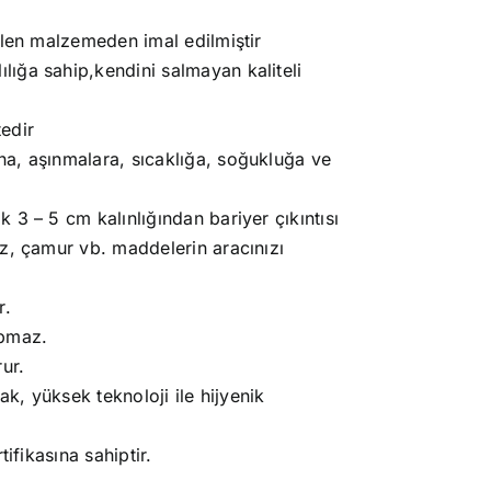
ilen malzemeden imal edilmiştir
ığa sahip,kendini salmayan kaliteli
edir
a, aşınmalara, sıcaklığa, soğukluğa ve
 3 – 5 cm kalınlığından bariyer çıkıntısı
oz, çamur vb. maddelerin aracınızı
r.
apmaz.
ur.
ak, yüksek teknoloji ile hijyenik
ifikasına sahiptir.