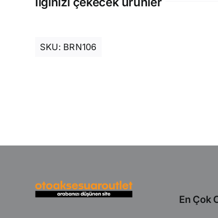
İlginizi çekecek ürünler
SKU:
BRN106
En Çok O