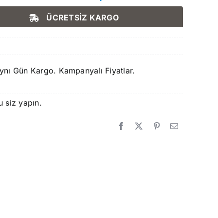
Orijinal
Şu
fiyat:
andaki
ÜCRETSİZ KARGO
1.750,00 ₺.
fiyat:
1.650,00 ₺.
ynı Gün Kargo. Kampanyalı Fiyatlar.
u siz yapın.