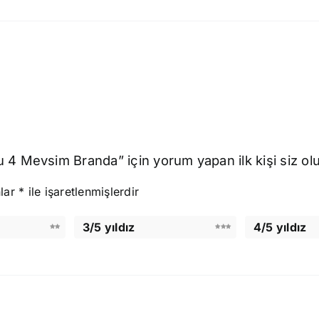
 4 Mevsim Branda” için yorum yapan ilk kişi siz ol
nlar
*
ile işaretlenmişlerdir
3/5 yıldız
4/5 yıldız