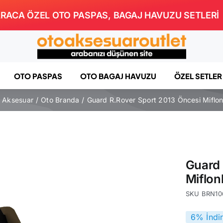
RACA ÖZEL OTO PASPAS, BAGAJ HAVUZU SETLERİ
OTO PASPAS
OTO BAGAJ HAVUZU
ÖZEL SETLER
ş Aksesuar
Oto Branda
Guard R.Rover Sport 2013 Öncesi Miflo
Guard 
Miflon
SKU
BRN10
6% İndi