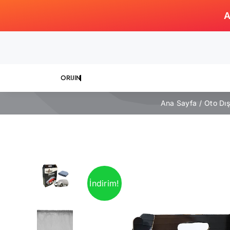
Skip
A
to
content
Ana Sayfa
Oto Dı
İndirim!