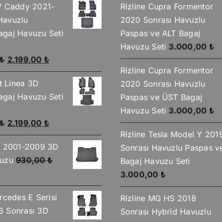
W Caddy 2021-
Rizline Cupra Formentor
Havuzlu
2020 Sonrası Havuzlu
gaj Havuzu Seti
Paspas ve ALT Bagaj
Havuzu Seti
3.000,00
₺
Orijinal
Şu
₺
2.199,00
₺
Rizline Cupra Formentor
fiyat:
andaki
at Linea 3D
2020 Sonrası Havuzlu
2.590,00 ₺.
fiyat:
gaj Havuzu Seti
Paspas ve ÜST Bagaj
2.199,00 ₺.
Havuzu Seti
3.000,00
₺
Orijinal
Şu
₺
2.199,00
₺
Rizline Tesla Model Y 201
fiyat:
andaki
o 2001-2009 3D
Sonrası Havuzlu Paspas v
2.590,00 ₺.
fiyat:
vuzu
930,00
₺
Bagaj Havuzu Seti
2.199,00 ₺.
Şu
3.000,00
₺
andaki
rcedes E Serisi
Rizline MG HS 2018
iyat:
6 Sonrası 3D
Sonrası Hybrid Havuzlu
850,00 ₺.