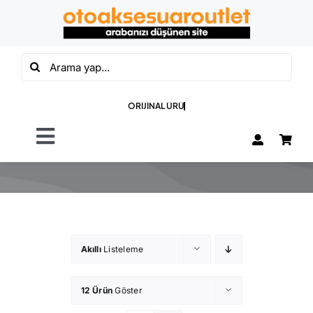
Skip
to
content
Ara:
Toggle
Navigation
OTO PASPAS
OTO BAGAJ
HAVUZU
Akıllı
Listeleme
ÖZEL SETLER
12 Ürün
Göster