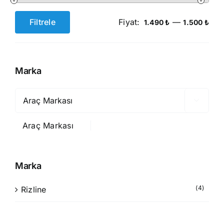
Filtrele
Fiyat:
—
1.490 ₺
1.500 ₺
En
En
düşük
yüksek
fiyat
fiyat
Marka

Araç Markası
Marka
(4)
Rizline