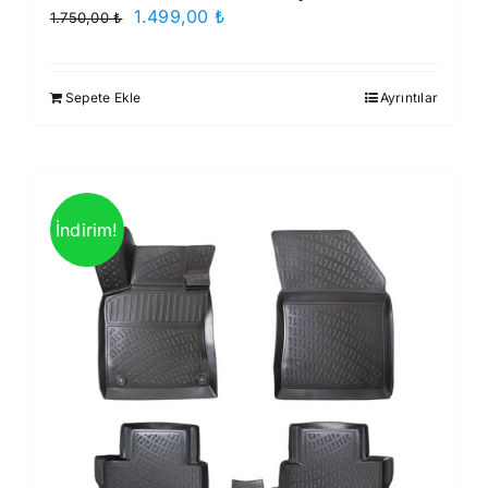
Orijinal
Şu
1.499,00
₺
1.750,00
₺
fiyat:
andaki
1.750,00 ₺.
fiyat:
Sepete Ekle
Ayrıntılar
1.499,00 ₺.
İndirim!