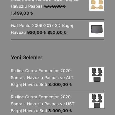
2.590,00 ₺.
fiyat:
Havuzlu Paspas
1.750,00
₺
2.199,00 ₺.
Orijinal
Şu
1.499,00
₺
fiyat:
andaki
Fiat Punto 2006-2017 3D Bagaj
1.750,00 ₺.
fiyat:
Orijinal
Şu
Havuzu
930,00
₺
850,00
₺
1.499,00 ₺.
fiyat:
andaki
930,00 ₺.
fiyat:
850,00 ₺.
Yeni Gelenler
Rizline Cupra Formentor 2020
Sonrası Havuzlu Paspas ve ALT
Bagaj Havuzu Seti
3.000,00
₺
Rizline Cupra Formentor 2020
Sonrası Havuzlu Paspas ve ÜST
Bagaj Havuzu Seti
3.000,00
₺