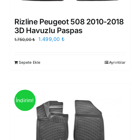
Rizline Peugeot 508 2010-2018
3D Havuzlu Paspas
Orijinal
Şu
1.499,00
₺
1.750,00
₺
fiyat:
andaki
1.750,00 ₺.
fiyat:
Sepete Ekle
Ayrıntılar
1.499,00 ₺.
İndirim!