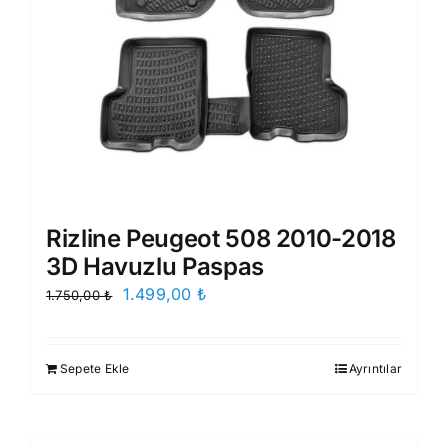
Rizline Peugeot 508 2010-2018
3D Havuzlu Paspas
Orijinal
Şu
1.499,00
₺
1.750,00
₺
fiyat:
andaki
1.750,00 ₺.
fiyat:
Sepete Ekle
Ayrıntılar
1.499,00 ₺.