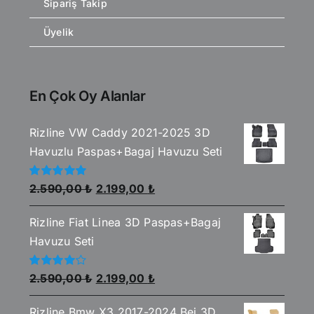
Sipariş Takip
Üyelik
En Çok Oy Alanlar
Rizline VW Caddy 2021-2025 3D
Havuzlu Paspas+Bagaj Havuzu Seti
Orijinal
Şu
5
2.590,00
₺
2.199,00
₺
üzerinden
fiyat:
andaki
5.00
oy aldı
Rizline Fiat Linea 3D Paspas+Bagaj
2.590,00 ₺.
fiyat:
Havuzu Seti
2.199,00 ₺.
Orijinal
Şu
5
2.590,00
₺
2.199,00
₺
üzerinden
fiyat:
andaki
4.00
oy
aldı
Rizline Bmw X3 2017-2024 Bej 3D