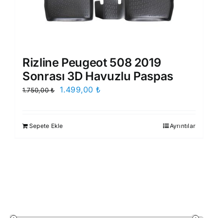
Rizline Peugeot 508 2019
Sonrası 3D Havuzlu Paspas
Orijinal
Şu
1.499,00
₺
1.750,00
₺
fiyat:
andaki
1.750,00 ₺.
fiyat:
Sepete Ekle
Ayrıntılar
1.499,00 ₺.