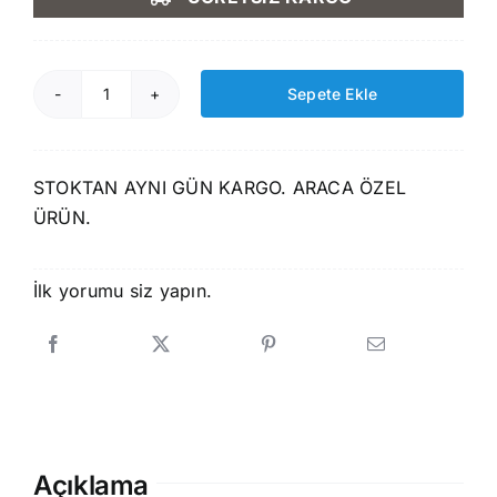
1.750,00 ₺.
fiyat:
1.499,00 ₺.
Sepete Ekle
Rizline
Peugeot
508
STOKTAN AYNI GÜN KARGO. ARACA ÖZEL
2010-
ÜRÜN.
2018
3D
Havuzlu
İlk yorumu siz yapın.
Paspas
adet
Açıklama