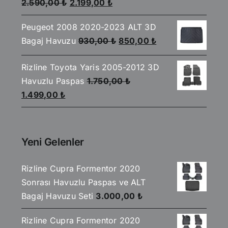
Orijinal
Şu
5
2.590,00
₺
2.199,00
₺
üzerinden
fiyat:
andaki
4.00
oy
aldı
Peugeot 2008 2020-2023 ALT 3D
2.590,00 ₺.
fiyat:
Orijinal
Şu
Bagaj Havuzu
930,00
₺
850,00
₺
2.199,00 ₺.
fiyat:
andaki
Rizline Toyota Yaris 2005-2012 3D
930,00 ₺.
fiyat:
Havuzlu Paspas
1.750,00
₺
850,00 ₺.
Orijinal
Şu
1.499,00
₺
fiyat:
andaki
1.750,00 ₺.
fiyat:
1.499,00 ₺.
Yeni Gelenler
Rizline Cupra Formentor 2020
Sonrası Havuzlu Paspas ve ALT
Bagaj Havuzu Seti
3.000,00
₺
Rizline Cupra Formentor 2020