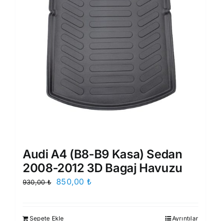
Audi A4 (B8-B9 Kasa) Sedan
2008-2012 3D Bagaj Havuzu
Orijinal
Şu
850,00
₺
930,00
₺
fiyat:
andaki
930,00 ₺.
fiyat:
Sepete Ekle
Ayrıntılar
850,00 ₺.