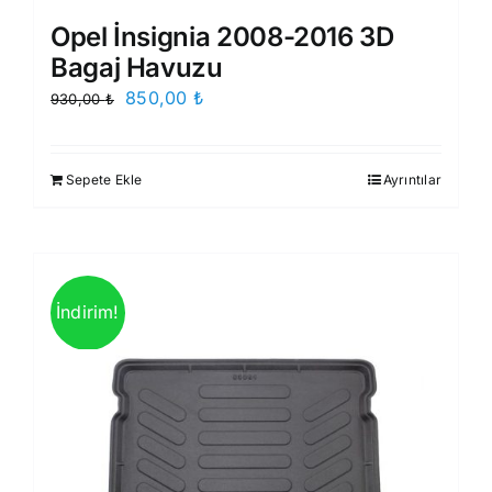
Opel İnsignia 2008-2016 3D
Bagaj Havuzu
Orijinal
Şu
850,00
₺
930,00
₺
fiyat:
andaki
930,00 ₺.
fiyat:
Sepete Ekle
Ayrıntılar
850,00 ₺.
İndirim!