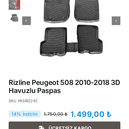
Rizline Peugeot 508 2010-2018 3D
Havuzlu Paspas
SKU
PASRİZ292
1.499,00
₺
14% İndirim
1.750,00
₺
Orijinal
Şu
fiyat:
andaki
ÜCRETSİZ KARGO