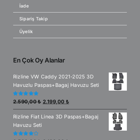
İade
Sipariş Takip
Üyelik
En Çok Oy Alanlar
Rizline VW Caddy 2021-2025 3D
Havuzlu Paspas+Bagaj Havuzu Seti
Orijinal
Şu
5
2.590,00
₺
2.199,00
₺
üzerinden
fiyat:
andaki
5.00
oy aldı
Rizline Fiat Linea 3D Paspas+Bagaj
2.590,00 ₺.
fiyat:
Havuzu Seti
2.199,00 ₺.