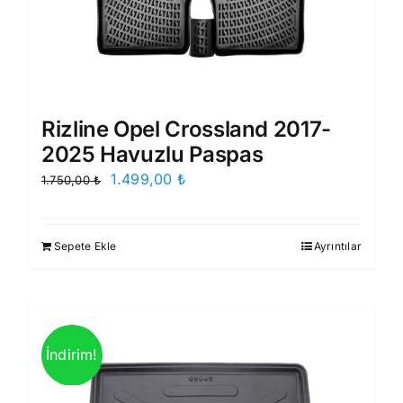
Rizline Opel Crossland 2017-
2025 Havuzlu Paspas
Orijinal
Şu
1.499,00
₺
1.750,00
₺
fiyat:
andaki
1.750,00 ₺.
fiyat:
Sepete Ekle
Ayrıntılar
1.499,00 ₺.
İndirim!