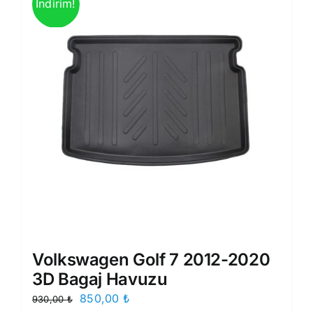
İndirim!
Volkswagen Golf 7 2012-2020
3D Bagaj Havuzu
Orijinal
Şu
850,00
₺
930,00
₺