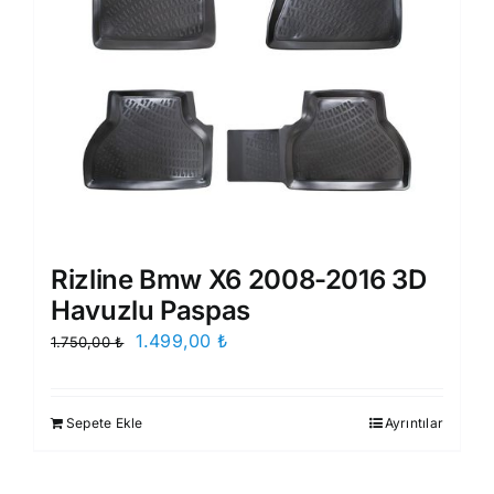
Rizline Bmw X6 2008-2016 3D
Havuzlu Paspas
Orijinal
Şu
1.499,00
₺
1.750,00
₺
fiyat:
andaki
1.750,00 ₺.
fiyat:
Sepete Ekle
Ayrıntılar
1.499,00 ₺.