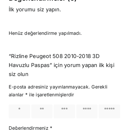
İlk yorumu siz yapın.
Henüz değerlendirme yapılmadı.
“Rizline Peugeot 508 2010-2018 3D
Havuzlu Paspas” için yorum yapan ilk kişi
siz olun
E-posta adresiniz yayınlanmayacak.
Gerekli
alanlar
*
ile işaretlenmişlerdir
1/5
2/5
3/5
4/5
5/5
yıldız
yıldız
yıldız
yıldız
yıldız
Değerlendirmeniz
*