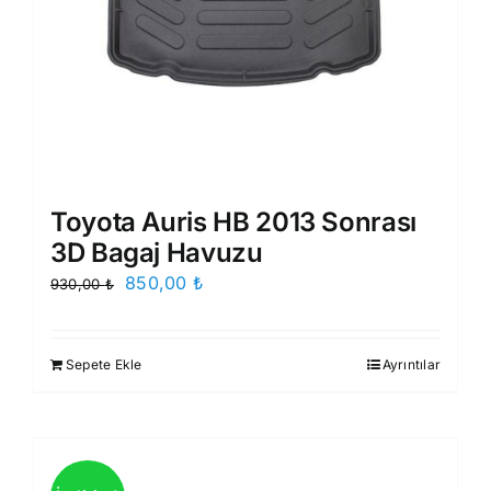
Toyota Auris HB 2013 Sonrası
3D Bagaj Havuzu
Orijinal
Şu
850,00
₺
930,00
₺
fiyat:
andaki
930,00 ₺.
fiyat:
Sepete Ekle
Ayrıntılar
850,00 ₺.