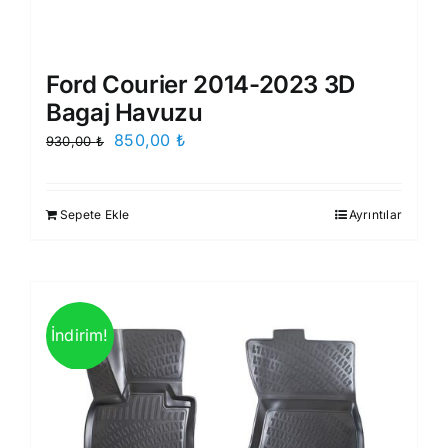
Ford Courier 2014-2023 3D
Bagaj Havuzu
Orijinal
Şu
850,00
₺
930,00
₺
fiyat:
andaki
930,00 ₺.
fiyat:
Sepete Ekle
Ayrıntılar
850,00 ₺.
İndirim!