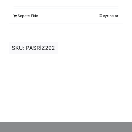
fiyat:
andaki
930,00 ₺.
fiyat:
Sepete Ekle
Ayrıntılar
850,00 ₺.
SKU:
PASRİZ292