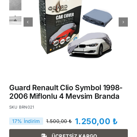
Guard Renault Clio Symbol 1998-
2006 Miflonlu 4 Mevsim Branda
SKU
BRN021
1.250,00
₺
17% İndirim
1.500,00
₺
Orijinal
Şu
fiyat:
andaki
ÜCRETSİZ KARGO