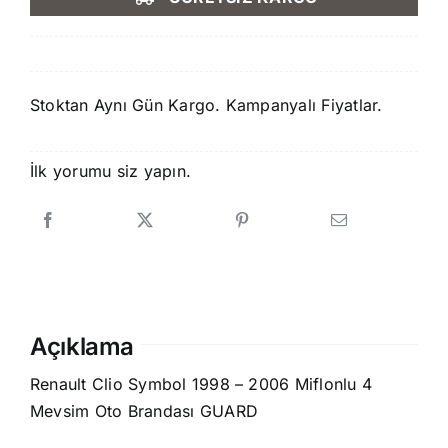
1.500,00 ₺.
fiyat:
1.250,00 ₺.
Stoktan Aynı Gün Kargo. Kampanyalı Fiyatlar.
İlk yorumu siz yapın.
Açıklama
Renault Clio Symbol 1998 – 2006 Miflonlu 4
Mevsim Oto Brandası GUARD