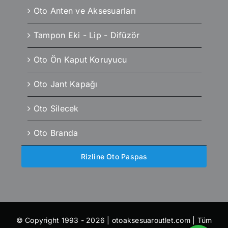
Oto Anten ve Aksesuarları
Tampon Eki - Lip - Difüzör
Oto Ön Kaput Koruyucu
Oto Jant Kapağı
Oto Silecek
Oto Branda
Rizline Oto Paspas
© Copyright 1993 - 2026 | otoaksesuaroutlet.com | Tüm