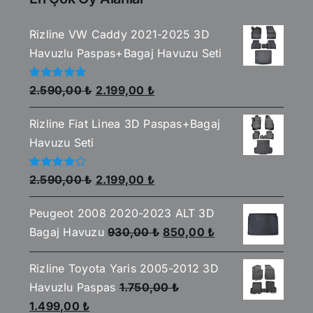
Rizline VW Caddy 2021-2025 3D
Havuzlu Paspas+Bagaj Havuzu Seti
Orijinal
Şu
5
2.590,00
₺
2.199,00
₺
üzerinden
fiyat:
andaki
5.00
oy aldı
Rizline Fiat Linea 3D Paspas+Bagaj
2.590,00 ₺.
fiyat:
Havuzu Seti
2.199,00 ₺.
Orijinal
Şu
5
2.590,00
₺
2.199,00
₺
üzerinden
fiyat:
andaki
4.00
oy
aldı
Peugeot 2008 2020-2023 ALT 3D
2.590,00 ₺.
fiyat:
Orijinal
Şu
Bagaj Havuzu
930,00
₺
850,00
₺
2.199,00 ₺.
fiyat:
andaki
Rizline Toyota Yaris 2005-2012 3D
930,00 ₺.
fiyat:
Havuzlu Paspas
1.750,00
₺
850,00 ₺.
Orijinal
Şu
1.499,00
₺