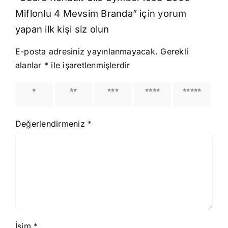
Miflonlu 4 Mevsim Branda” için yorum
yapan ilk kişi siz olun
E-posta adresiniz yayınlanmayacak.
Gerekli
alanlar
*
ile işaretlenmişlerdir
1/5
2/5
3/5
4/5
5/5
yıldız
yıldız
yıldız
yıldız
yıldız
Değerlendirmeniz
*
İsim
*