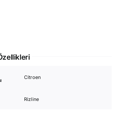
agaj
avuzu
eti
det
zellikleri
Citroen
ı
Rizline