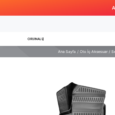
Skip
A
to
content
Ana Sayfa
Oto İç Aksesuar
Se