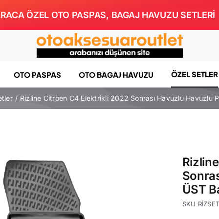
RACA ÖZEL OTO PASPAS, BAGAJ HAVUZU SETLERİ
ÖZEL SETLER
OTO PASPAS
OTO BAGAJ HAVUZU
tler
Rizline Citröen C4 Elektrikli 2022 Sonrası Havuzlu Havuzlu
Rizlin
Sonras
ÜST Ba
SKU
RİZSE