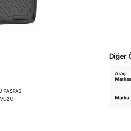
B
H
S
a
Diğer Ö
Araç
Markas
U PASPAS
Marka
AVUZU