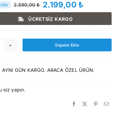
2.199,00
₺
irim
2.590,00
₺
Orijinal
Şu
fiyat:
andaki
ÜCRETSİZ KARGO
2.590,00 ₺.
fiyat:
2.199,00 ₺.
Sepete Ekle
izline
itröen
C4
 AYNI GÜN KARGO. ARACA ÖZEL ÜRÜN.
lektrikli
022
onrası
u siz yapın.
avuzlu
avuzlu
aspas
e
ÜST