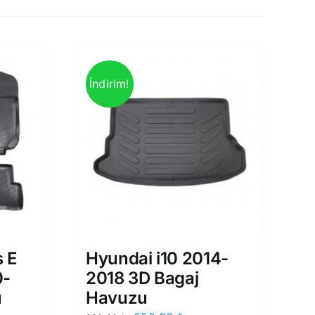
İndirim!
s E
Hyundai i10 2014-
0-
2018 3D Bagaj
u
Havuzu