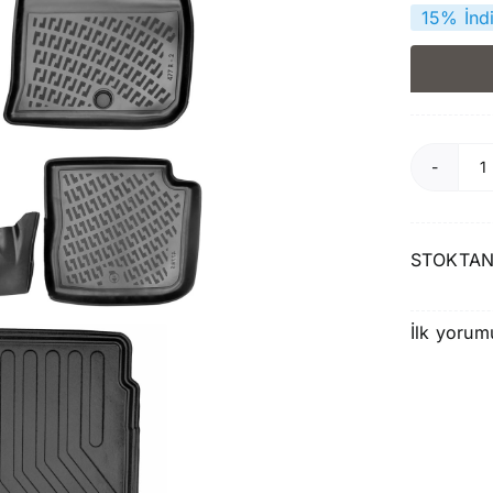
15% İnd
R
C
STOKTAN
E
2
S
İlk yorum
H
H
P
v