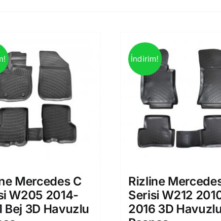
m!
İndirim!
ine Mercedes C
Rizline Mercede
si W205 2014-
Serisi W212 201
 Bej 3D Havuzlu
2016 3D Havuzl