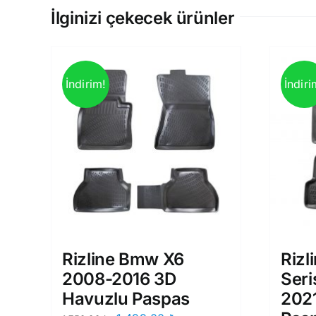
İlginizi çekecek ürünler
İndirim!
İndiri
Rizline Bmw X6
Rizl
2008-2016 3D
Seri
Havuzlu Paspas
2021