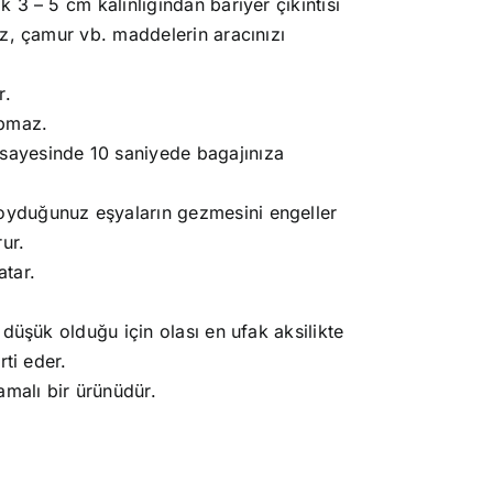
 3 – 5 cm kalınlığından bariyer çıkıntısı
oz, çamur vb. maddelerin aracınızı
r.
apmaz.
ayesinde 10 saniyede bagajınıza
yduğunuz eşyaların gezmesini engeller
ur.
atar.
düşük olduğu için olası en ufak aksilikte
rti eder.
amalı bir ürünüdür.