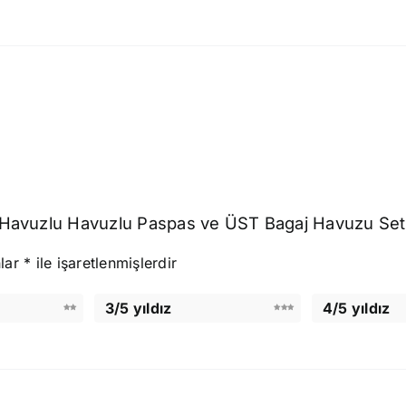
ı Havuzlu Havuzlu Paspas ve ÜST Bagaj Havuzu Seti” 
nlar
*
ile işaretlenmişlerdir
3/5 yıldız
4/5 yıldız