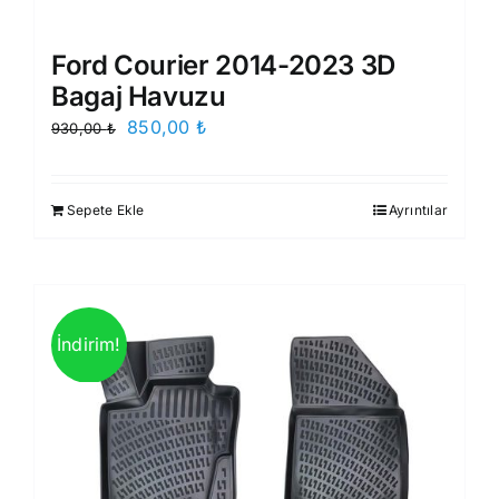
Ford Courier 2014-2023 3D
Bagaj Havuzu
Orijinal
Şu
850,00
₺
930,00
₺
fiyat:
andaki
930,00 ₺.
fiyat:
Sepete Ekle
Ayrıntılar
850,00 ₺.
İndirim!