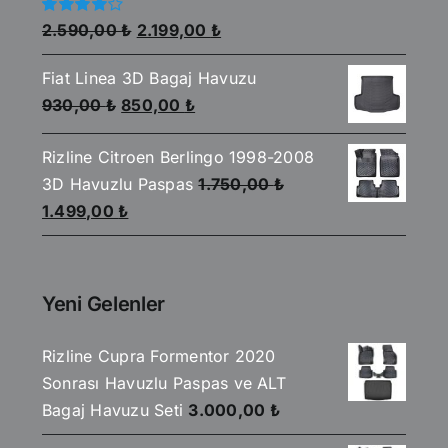
Orijinal
Şu
5
2.590,00
₺
2.199,00
₺
üzerinden
fiyat:
andaki
4.00
oy
aldı
Fiat Linea 3D Bagaj Havuzu
2.590,00 ₺.
fiyat:
Orijinal
Şu
930,00
₺
850,00
₺
2.199,00 ₺.
fiyat:
andaki
Rizline Citroen Berlingo 1998-2008
930,00 ₺.
fiyat:
3D Havuzlu Paspas
1.750,00
₺
850,00 ₺.
Orijinal
Şu
1.499,00
₺
fiyat:
andaki
1.750,00 ₺.
fiyat:
1.499,00 ₺.
Yeni Gelenler
Rizline Cupra Formentor 2020
Sonrası Havuzlu Paspas ve ALT
Bagaj Havuzu Seti
3.000,00
₺