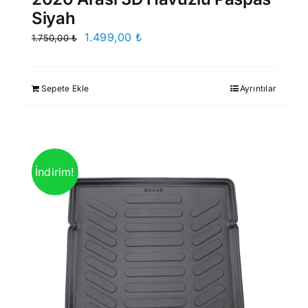
Siyah
Orijinal
Şu
1.499,00
₺
1.750,00
₺
fiyat:
andaki
1.750,00 ₺.
fiyat:
Sepete Ekle
Ayrıntılar
1.499,00 ₺.
İndirim!