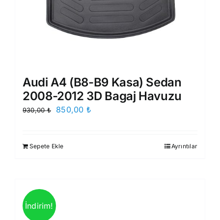
Audi A4 (B8-B9 Kasa) Sedan
2008-2012 3D Bagaj Havuzu
Orijinal
Şu
850,00
₺
930,00
₺
fiyat:
andaki
930,00 ₺.
fiyat:
Sepete Ekle
Ayrıntılar
850,00 ₺.
İndirim!