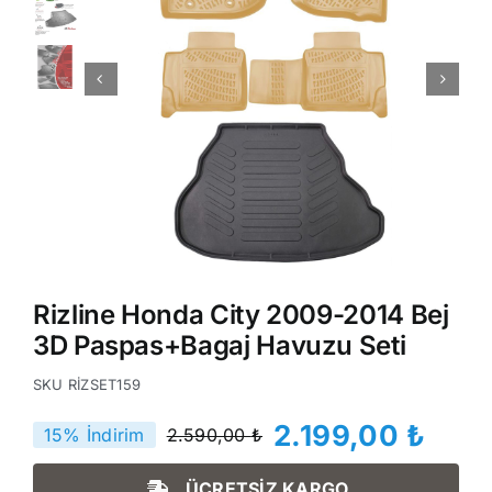
Rizline Honda City 2009-2014 Bej
3D Paspas+Bagaj Havuzu Seti
SKU
RİZSET159
2.199,00
₺
15% İndirim
2.590,00
₺
Orijinal
Şu
fiyat:
andaki
ÜCRETSİZ KARGO