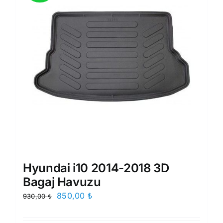
Hyundai i10 2014-2018 3D
Bagaj Havuzu
Orijinal
Şu
850,00
₺
930,00
₺
fiyat:
andaki
930,00 ₺.
fiyat: