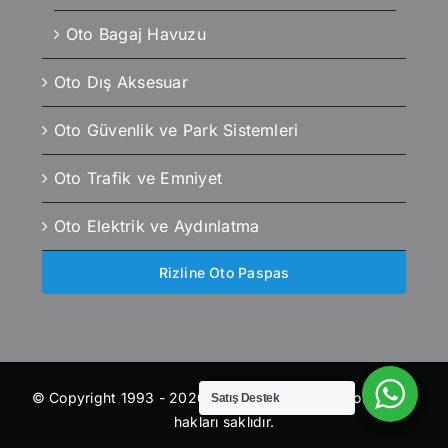
Oto Bagaj Havuzu
Oto Dış Aksesuar
Oto Güvenlik ve Park Sistemleri
Oto Trafik ve Emniyet
Oto Elektrik ve Aydınlatma
Rizline Oto Paspas
© Copyright 1993 - 2026 | otoaksesuaroutlet.com | Tüm
Satış Destek
hakları saklıdır.