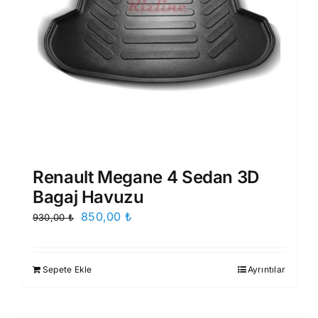
Renault Megane 4 Sedan 3D
Bagaj Havuzu
Orijinal
Şu
850,00
₺
930,00
₺
fiyat:
andaki
930,00 ₺.
fiyat:
Sepete Ekle
Ayrıntılar
850,00 ₺.