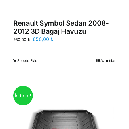
Renault Symbol Sedan 2008-
2012 3D Bagaj Havuzu
Orijinal
Şu
850,00
₺
930,00
₺
fiyat:
andaki
930,00 ₺.
fiyat:
Sepete Ekle
Ayrıntılar
850,00 ₺.
İndirim!