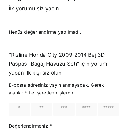
İlk yorumu siz yapın.
Henüz değerlendirme yapılmadı.
“Rizline Honda City 2009-2014 Bej 3D
Paspas+Bagaj Havuzu Seti” için yorum
yapan ilk kişi siz olun
E-posta adresiniz yayınlanmayacak.
Gerekli
alanlar
*
ile işaretlenmişlerdir
1/5
2/5
3/5
4/5
5/5
yıldız
yıldız
yıldız
yıldız
yıldız
Değerlendirmeniz
*