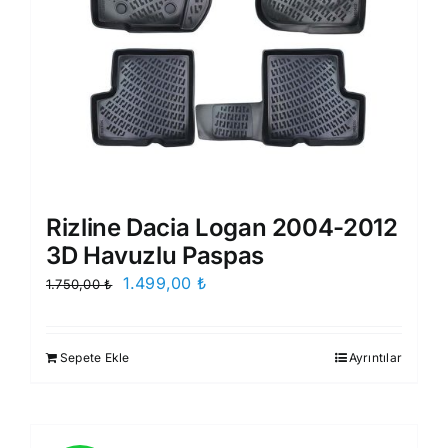
Rizline Dacia Logan 2004-2012
3D Havuzlu Paspas
Orijinal
Şu
1.499,00
₺
1.750,00
₺
fiyat:
andaki
1.750,00 ₺.
fiyat:
Sepete Ekle
Ayrıntılar
1.499,00 ₺.