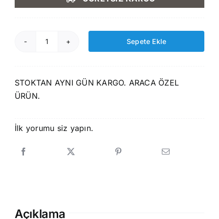
2.590,00 ₺.
fiyat:
2.199,00 ₺.
Sepete Ekle
Rizline
Honda
City
STOKTAN AYNI GÜN KARGO. ARACA ÖZEL
2009-
ÜRÜN.
2014
Bej
3D
İlk yorumu siz yapın.
Paspas+Bagaj
Havuzu
Seti
adet
Açıklama