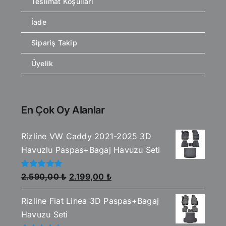
Teslimat Koşulları
İade
Sipariş Takip
Üyelik
En Çok Oy Alanlar
Rizline VW Caddy 2021-2025 3D
Havuzlu Paspas+Bagaj Havuzu Seti
Orijinal
Şu
5
2.590,00
₺
2.199,00
₺
üzerinden
fiyat:
andaki
5.00
oy aldı
Rizline Fiat Linea 3D Paspas+Bagaj
2.590,00 ₺.
fiyat:
Havuzu Seti
2.199,00 ₺.