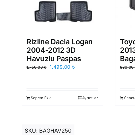
Rizline Dacia Logan
Toyo
2004-2012 3D
2013
Havuzlu Paspas
Bag
Orijinal
Şu
1.499,00
₺
1.750,00
₺
930,00
fiyat:
andaki
1.750,00 ₺.
fiyat:
1.499,00 ₺.
Sepete Ekle
Ayrıntılar
Sepet
SKU:
BAGHAV250