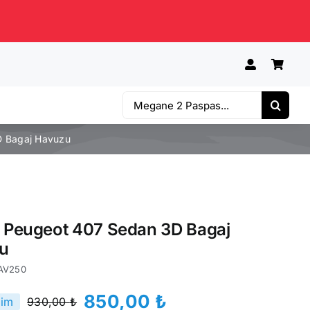
Ara:
D Bagaj Havuzu
e Peugeot 407 Sedan 3D Bagaj
u
AV250
850,00
₺
rim
930,00
₺