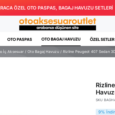
RACA ÖZEL OTO PASPAS, BAGAJ HAVUZU SETLERİ
OTO BAGAJ HAVUZU
OTO PASPAS
ÖZEL SETLER
o İç Aksesuar
Oto Bagaj Havuzu
Rizline Peugeot 407 Sedan 3
Rizlin
Havuz
SKU
BAGH
9% İndi