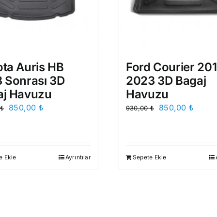
ta Auris HB
Ford Courier 20
 Sonrası 3D
2023 3D Bagaj
aj Havuzu
Havuzu
Orijinal
Şu
Orijinal
Şu
850,00
₺
850,00
₺
₺
930,00
₺
fiyat:
andaki
fiyat:
andak
930,00 ₺.
fiyat:
930,00 ₺.
fiyat:
850,00 ₺.
850,0
e Ekle
Ayrıntılar
Sepete Ekle