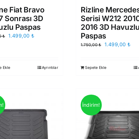
ine Fiat Bravo
Rizline Mercede
7 Sonrası 3D
Serisi W212 201
uzlu Paspas
2016 3D Havuzl
Paspas
Orijinal
Şu
1.499,00
₺
00
₺
fiyat:
andaki
Orijinal
Şu
1.499,00
₺
1.750,00
₺
1.750,00 ₺.
fiyat:
fiyat:
and
1.499,00 ₺.
1.750,00 ₺.
fiya
e Ekle
Ayrıntılar
Sepete Ekle
1.4
m!
İndirim!