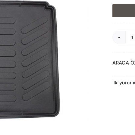
R
P
4
ARACA Ö
S
B
İlk yorum
H
a