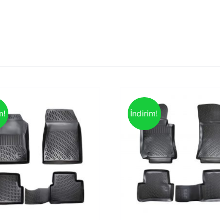
m!
İndirim!