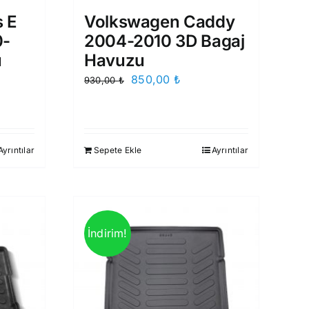
s E
Volkswagen Caddy
0-
2004-2010 3D Bagaj
u
Havuzu
Orijinal
Şu
850,00
₺
930,00
₺
fiyat:
andaki
930,00 ₺.
fiyat:
aki
850,00 ₺.
t:
Ayrıntılar
Sepete Ekle
Ayrıntılar
99,00 ₺.
İndirim!