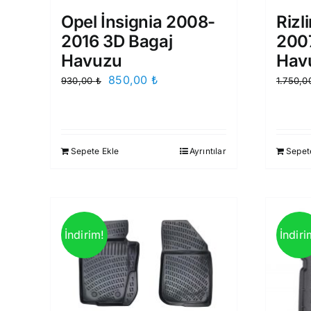
Opel İnsignia 2008-
Rizl
2016 3D Bagaj
200
Havuzu
Hav
Orijinal
Şu
850,00
₺
930,00
₺
1.750,
fiyat:
andaki
930,00 ₺.
fiyat:
850,00 ₺.
Sepete Ekle
Ayrıntılar
Sepet
İndirim!
İndiri