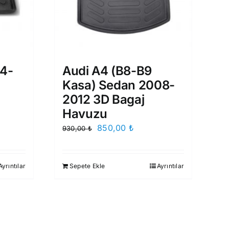
14-
Audi A4 (B8-B9
Kasa) Sedan 2008-
2012 3D Bagaj
Havuzu
i
Orijinal
Şu
850,00
₺
930,00
₺
fiyat:
andaki
0 ₺.
930,00 ₺.
fiyat:
Ayrıntılar
Sepete Ekle
Ayrıntılar
850,00 ₺.