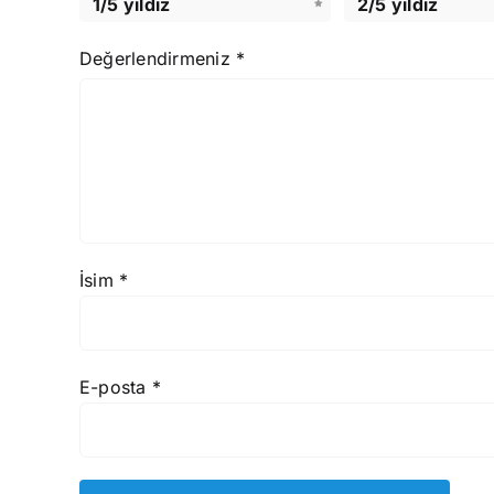
1/5 yıldız
2/5 yıldız
Değerlendirmeniz
*
İsim
*
E-posta
*