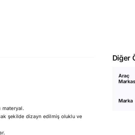
Diğer Ö
Araç
Markas
Marka
ı materyal.
k şekilde dizayn edilmiş oluklu ve
ar.