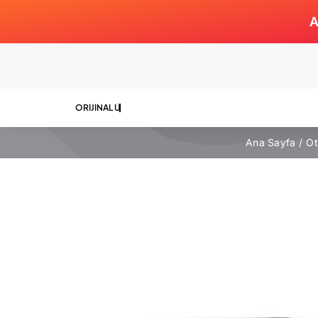
Skip
A
to
content
Ana Sayfa
Ot