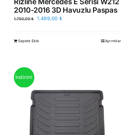
Rizline Mercedes E Serisi W212
2010-2016 3D Havuzlu Paspas
Orijinal
Şu
1.499,00
₺
1.750,00
₺
fiyat:
andaki
1.750,00 ₺.
fiyat:
Sepete Ekle
Ayrıntılar
1.499,00 ₺.
İndirim!