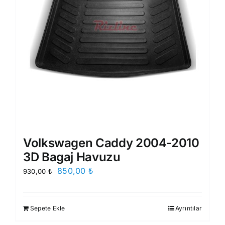
Volkswagen Caddy 2004-2010
3D Bagaj Havuzu
Orijinal
Şu
850,00
₺
930,00
₺
fiyat:
andaki
930,00 ₺.
fiyat:
Sepete Ekle
Ayrıntılar
850,00 ₺.