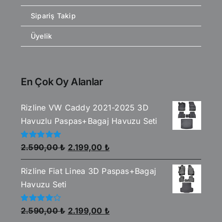
Sipariş Takip
Üyelik
En Çok Oy Alanlar
Rizline VW Caddy 2021-2025 3D
Havuzlu Paspas+Bagaj Havuzu Seti
Orijinal
Şu
5
2.590,00
₺
2.199,00
₺
üzerinden
fiyat:
andaki
5.00
oy aldı
Rizline Fiat Linea 3D Paspas+Bagaj
2.590,00 ₺.
fiyat:
Havuzu Seti
2.199,00 ₺.
Orijinal
Şu
5
2.590,00
₺
2.199,00
₺
üzerinden