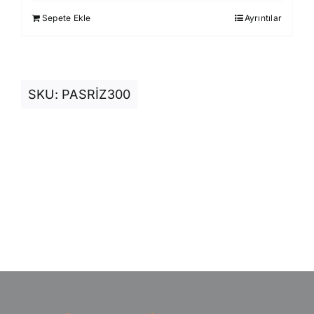
930,00 ₺.
fiyat:
Sepete Ekle
Ayrıntılar
850,00 ₺.
SKU:
PASRİZ300