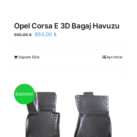
Opel Corsa E 3D Bagaj Havuzu
Orijinal
Şu
850,00
₺
930,00
₺
fiyat:
andaki
930,00 ₺.
fiyat:
Sepete Ekle
Ayrıntılar
850,00 ₺.
İndirim!