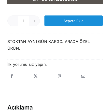
1.750,00 ₺.
fiyat:
1.499,00 ₺.
Sepete Ekle
Rizline
Renault
Megane
STOKTAN AYNI GÜN KARGO. ARACA ÖZEL
3
ÜRÜN.
HB
2008-
2016
İlk yorumu siz yapın.
3D
Havuzlu
Paspas
adet
Açıklama