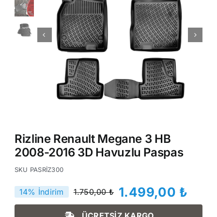
Rizline Renault Megane 3 HB
2008-2016 3D Havuzlu Paspas
SKU
PASRİZ300
1.499,00
₺
14% İndirim
1.750,00
₺
Orijinal
Şu
fiyat:
andaki
ÜCRETSİZ KARGO