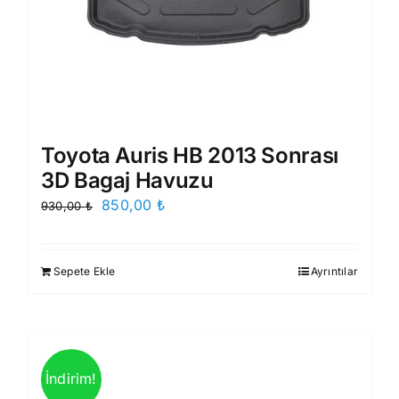
Toyota Auris HB 2013 Sonrası
3D Bagaj Havuzu
Orijinal
Şu
850,00
₺
930,00
₺
fiyat:
andaki
930,00 ₺.
fiyat:
Sepete Ekle
Ayrıntılar
850,00 ₺.
İndirim!