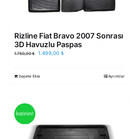
Rizline Fiat Bravo 2007 Sonrası
3D Havuzlu Paspas
Orijinal
Şu
1.499,00
₺
1.750,00
₺
fiyat:
andaki
1.750,00 ₺.
fiyat:
Sepete Ekle
Ayrıntılar
1.499,00 ₺.
İndirim!