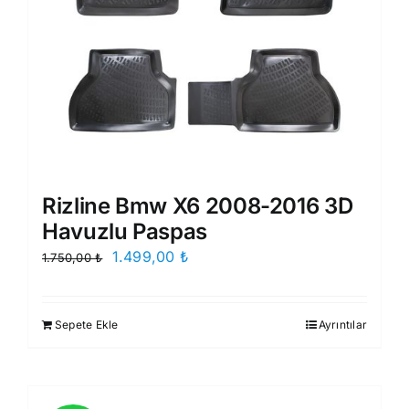
Rizline Bmw X6 2008-2016 3D
Havuzlu Paspas
Orijinal
Şu
1.499,00
₺
1.750,00
₺
fiyat:
andaki
1.750,00 ₺.
fiyat:
Sepete Ekle
Ayrıntılar
1.499,00 ₺.