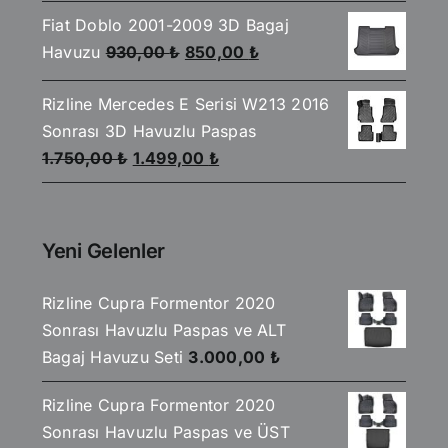
fiyat:
andaki
4.00
oy
aldı
Fiat Doblo 2001-2009 3D Bagaj
2.590,00 ₺.
fiyat:
Orijinal
Şu
Havuzu
930,00
₺
850,00
₺
2.199,00 ₺.
fiyat:
andaki
Rizline Mercedes E Serisi W213 2016
930,00 ₺.
fiyat:
Sonrası 3D Havuzlu Paspas
850,00 ₺.
Orijinal
Şu
1.750,00
₺
1.499,00
₺
fiyat:
andaki
1.750,00 ₺.
fiyat:
1.499,00 ₺.
Yeni Gelenler
Rizline Cupra Formentor 2020
Sonrası Havuzlu Paspas ve ALT
Bagaj Havuzu Seti
3.000,00
₺
Rizline Cupra Formentor 2020
Sonrası Havuzlu Paspas ve ÜST