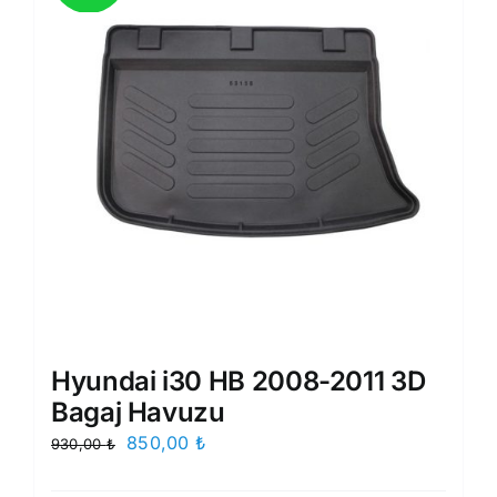
Hyundai i30 HB 2008-2011 3D
Bagaj Havuzu
Orijinal
Şu
850,00
₺
930,00
₺
fiyat:
andaki