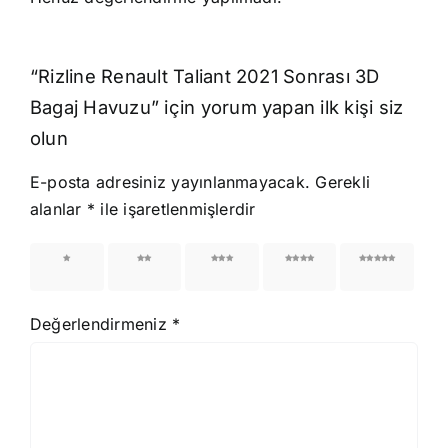
“Rizline Renault Taliant 2021 Sonrası 3D
Bagaj Havuzu” için yorum yapan ilk kişi siz
olun
E-posta adresiniz yayınlanmayacak.
Gerekli
alanlar
*
ile işaretlenmişlerdir
1/5
2/5
3/5
4/5
5/5
yıldız
yıldız
yıldız
yıldız
yıldız
Değerlendirmeniz
*