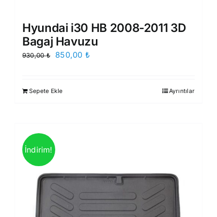
Hyundai i30 HB 2008-2011 3D
Bagaj Havuzu
Orijinal
Şu
850,00
₺
930,00
₺
fiyat:
andaki
930,00 ₺.
fiyat:
Sepete Ekle
Ayrıntılar
850,00 ₺.
İndirim!