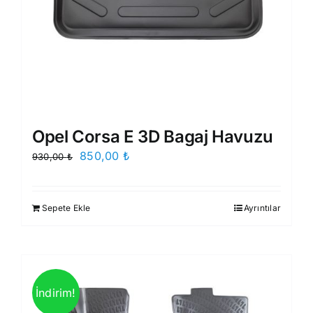
Opel Corsa E 3D Bagaj Havuzu
Orijinal
Şu
850,00
₺
930,00
₺
fiyat:
andaki
930,00 ₺.
fiyat:
Sepete Ekle
Ayrıntılar
850,00 ₺.
İndirim!