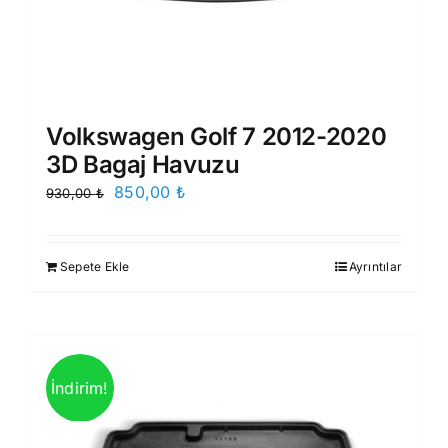
Volkswagen Golf 7 2012-2020
3D Bagaj Havuzu
Orijinal
Şu
850,00
₺
930,00
₺
fiyat:
andaki
930,00 ₺.
fiyat:
Sepete Ekle
Ayrıntılar
850,00 ₺.
İndirim!