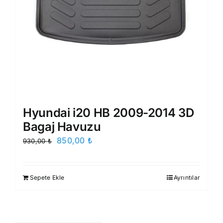
Hyundai i20 HB 2009-2014 3D
Bagaj Havuzu
Orijinal
Şu
850,00
₺
930,00
₺
fiyat:
andaki
930,00 ₺.
fiyat:
Sepete Ekle
Ayrıntılar
850,00 ₺.