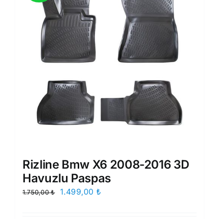
Rizline Bmw X6 2008-2016 3D
Havuzlu Paspas
Orijinal
Şu
1.499,00
₺
1.750,00
₺
fiyat:
andaki
1.750,00 ₺.
fiyat: