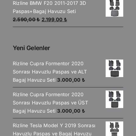
Rizline BMW F20 2011-2017 3D
930,00 ₺.
fiyat:
Paspas+Bagaj Havuzu Seti
850,00 ₺.
Orijinal
Şu
2.590,00
₺
2.199,00
₺
fiyat:
andaki
2.590,00 ₺.
fiyat:
2.199,00 ₺.
Yeni Gelenler
Rizline Cupra Formentor 2020
Sonrası Havuzlu Paspas ve ALT
Bagaj Havuzu Seti
3.000,00
₺
Rizline Cupra Formentor 2020
Sonrası Havuzlu Paspas ve ÜST
Bagaj Havuzu Seti
3.000,00
₺
Rizline Tesla Model Y 2019 Sonrası
Havuzlu Paspas ve Bagaj Havuzu