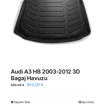
Audi A3 HB 2003-2012 3D
Bagaj Havuzu
Orijinal
Şu
850,00
₺
930,00
₺
fiyat:
andaki
930,00 ₺.
fiyat:
Sepete Ekle
Ayrıntılar
850,00 ₺.