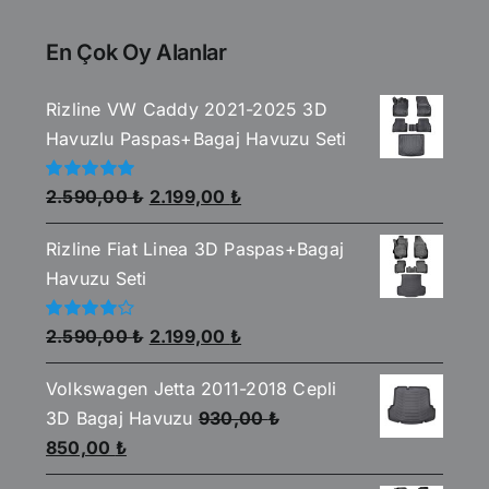
En Çok Oy Alanlar
Rizline VW Caddy 2021-2025 3D
Havuzlu Paspas+Bagaj Havuzu Seti
Orijinal
Şu
5
2.590,00
₺
2.199,00
₺
üzerinden
fiyat:
andaki
5.00
oy aldı
Rizline Fiat Linea 3D Paspas+Bagaj
2.590,00 ₺.
fiyat:
Havuzu Seti
2.199,00 ₺.
Orijinal
Şu
5
2.590,00
₺
2.199,00
₺
üzerinden
fiyat:
andaki
4.00
oy
aldı
Volkswagen Jetta 2011-2018 Cepli
2.590,00 ₺.
fiyat:
3D Bagaj Havuzu
930,00
₺
2.199,00 ₺.
Orijinal
Şu
850,00
₺
fiyat:
andaki