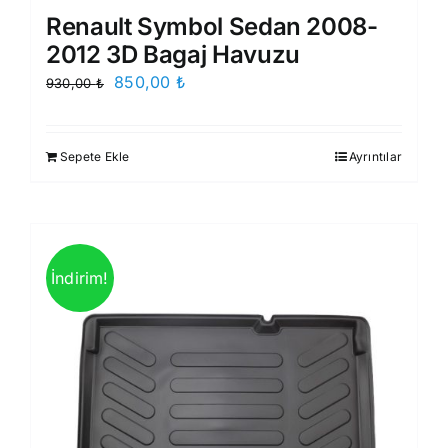
Renault Symbol Sedan 2008-
2012 3D Bagaj Havuzu
Orijinal
Şu
850,00
₺
930,00
₺
fiyat:
andaki
930,00 ₺.
fiyat:
Sepete Ekle
Ayrıntılar
850,00 ₺.
İndirim!