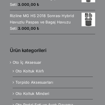
Seti
3.000,00
₺
Rizline MG HS 2018 Sonrası Hybrid
Havuzlu Paspas ve Bagaj Havuzu
Seti
3.000,00
₺
Ürün kategorileri
Oto İç Aksesuar
Oto Koltuk Kılıfı
Torpido Aksesuarları
Oto Koltuk Minderi
Oto Pedal Seti ve Ayak Dayama