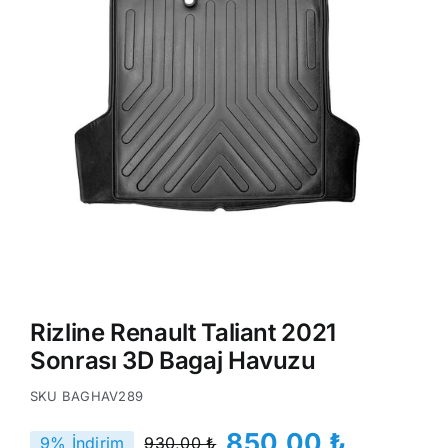
Rizline Renault Taliant 2021
Sonrası 3D Bagaj Havuzu
SKU
BAGHAV289
850,00
₺
9% İndirim
930,00
₺