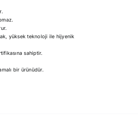
r.
apmaz.
ur.
ak, yüksek teknoloji ile hijyenik
ifikasına sahiptir.
amalı bir ürünüdür.