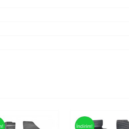
m!
İndirim!