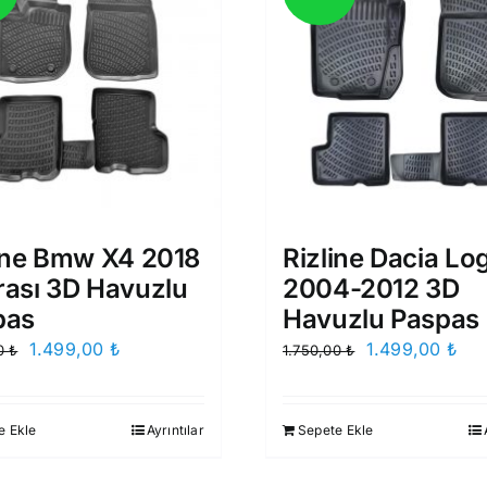
ine Bmw X4 2018
Rizline Dacia Lo
ası 3D Havuzlu
2004-2012 3D
pas
Havuzlu Paspas
Orijinal
Şu
Orijinal
Şu
1.499,00
₺
1.499,00
₺
00
₺
1.750,00
₺
fiyat:
andaki
fiyat:
and
1.750,00 ₺.
fiyat:
1.750,00 ₺.
fiya
e Ekle
Ayrıntılar
Sepete Ekle
1.499,00 ₺.
1.4