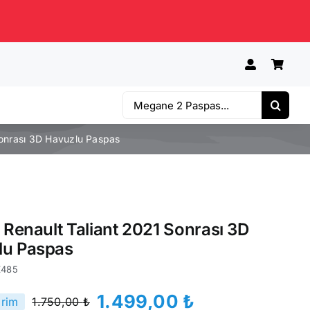
Ara:
Sonrası 3D Havuzlu Paspas
e Renault Taliant 2021 Sonrası 3D
lu Paspas
Z485
1.499,00
₺
irim
1.750,00
₺