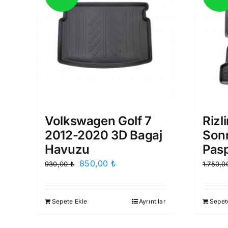
Volkswagen Golf 7
Rizl
2012-2020 3D Bagaj
Sonr
Havuzu
Pas
Orijinal
Şu
850,00
₺
930,00
₺
1.750,
fiyat:
andaki
930,00 ₺.
fiyat:
Sepete Ekle
Ayrıntılar
Sepet
850,00 ₺.