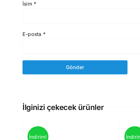
İsim
*
E-posta
*
İlginizi çekecek ürünler
İndirim!
İndiri