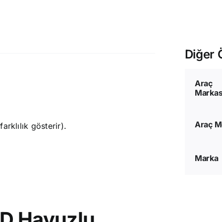
Diğer Ö
Araç
Markas
Araç M
rklılık gösterir).
Marka
3D Havuzlu