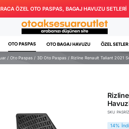
RACA ÖZEL OTO PASPAS, BAGAJ HAVUZU SETLERİ
OTO PASPAS
OTO BAGAJ HAVUZU
ÖZEL SETLER
uar
Oto Paspas
3D Oto Paspas
Rizline Renault Taliant 2021 
Rizlin
Havuz
SKU
PASRİ
14% İnd