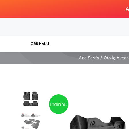
Skip
A
to
content
Ana Sayfa
Oto İç Akses
İndirim!