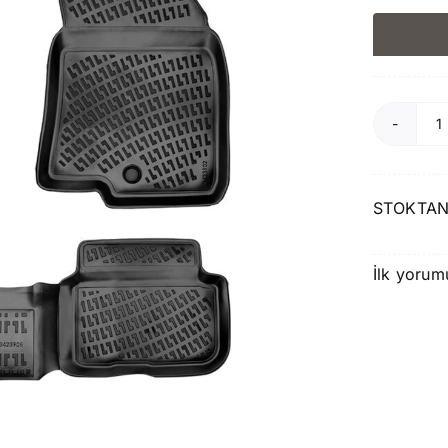
R
R
T
STOKTAN
2
S
İlk yorum
H
P
a