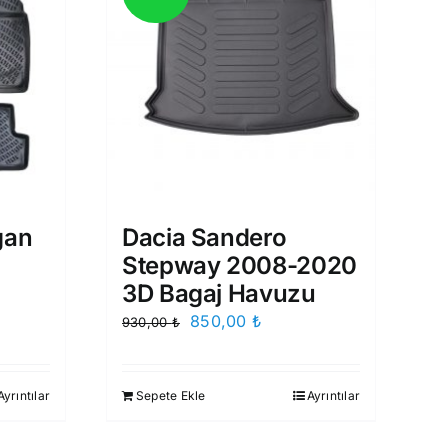
gan
Dacia Sandero
Stepway 2008-2020
3D Bagaj Havuzu
Orijinal
Şu
850,00
₺
930,00
₺
aki
fiyat:
andaki
t:
930,00 ₺.
fiyat:
Ayrıntılar
Sepete Ekle
Ayrıntılar
99,00 ₺.
850,00 ₺.