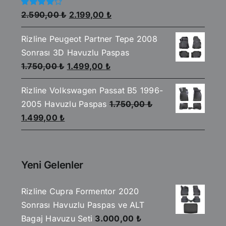
Orijinal
Şu
5
2.590,00
₺
2.199,00
₺
üzerinden
fiyat:
andaki
4.00
oy
aldı
Rizline Peugeot Partner Tepe 2008
2.590,00 ₺.
fiyat:
Sonrası 3D Havuzlu Paspas
2.199,00 ₺.
Orijinal
Şu
1.750,00
₺
1.499,00
₺
fiyat:
andaki
Rizline Volkswagen Passat B5 1996-
1.750,00 ₺.
fiyat:
2005 Havuzlu Paspas
1.750,00
₺
1.499,00 ₺.
Orijinal
Şu
1.499,00
₺
fiyat:
andaki
1.750,00 ₺.
fiyat:
1.499,00 ₺.
Yeni Gelenler
Rizline Cupra Formentor 2020
Sonrası Havuzlu Paspas ve ALT
Bagaj Havuzu Seti
3.000,00
₺