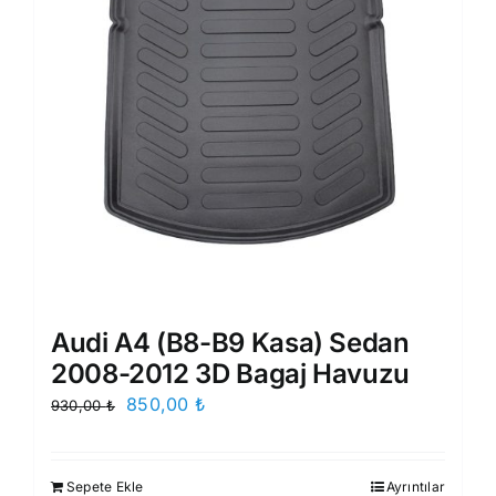
Audi A4 (B8-B9 Kasa) Sedan
2008-2012 3D Bagaj Havuzu
Orijinal
Şu
850,00
₺
930,00
₺
fiyat:
andaki
930,00 ₺.
fiyat:
Sepete Ekle
Ayrıntılar
850,00 ₺.