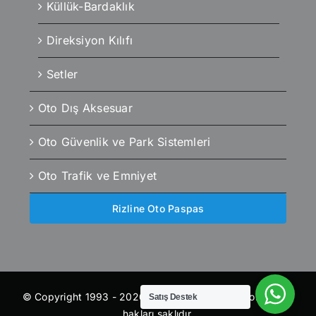
Küllük-Bardaklık
Direksiyon Kılıfı
Setler
Oto Dış Aksesuar
Oto Güvenlik ve Park Sistemleri
Oto Trafik ve Emniyet
Rizline Oto Paspas
© Copyright 1993 - 2026 | otoaksesuaroutlet.com | Tüm
Satış Destek
hakları saklıdır.