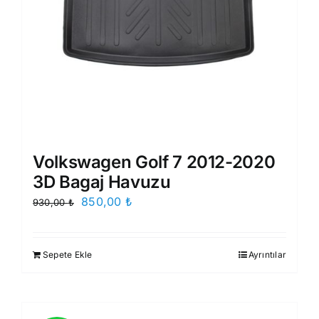
Volkswagen Golf 7 2012-2020
3D Bagaj Havuzu
Orijinal
Şu
850,00
₺
930,00
₺
fiyat:
andaki
930,00 ₺.
fiyat:
Sepete Ekle
Ayrıntılar
850,00 ₺.