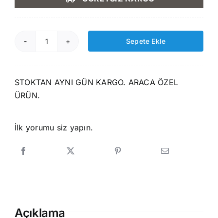
2.590,00 ₺.
fiyat:
2.199,00 ₺.
Sepete Ekle
Rizline
Skoda
Kodaiq
STOKTAN AYNI GÜN KARGO. ARACA ÖZEL
2016-
ÜRÜN.
2023
3D
Paspas+Bagaj
İlk yorumu siz yapın.
Havuzu
Seti
adet
Açıklama