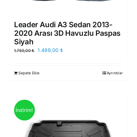
Leader Audi A3 Sedan 2013-
2020 Arası 3D Havuzlu Paspas
Siyah
Orijinal
Şu
1.499,00
₺
1.750,00
₺
fiyat:
andaki
1.750,00 ₺.
fiyat:
Sepete Ekle
Ayrıntılar
1.499,00 ₺.
İndirim!