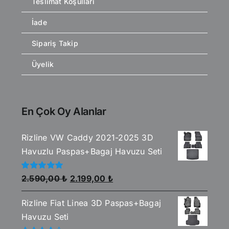
Teslimat Koşulları
İade
Sipariş Takip
Üyelik
En Çok Oy Alanlar
Rizline VW Caddy 2021-2025 3D
Havuzlu Paspas+Bagaj Havuzu Seti
Orijinal
Şu
5
2.590,00
₺
2.199,00
₺
üzerinden
fiyat:
andaki
5.00
oy aldı
Rizline Fiat Linea 3D Paspas+Bagaj
2.590,00 ₺.
fiyat:
Havuzu Seti
2.199,00 ₺.