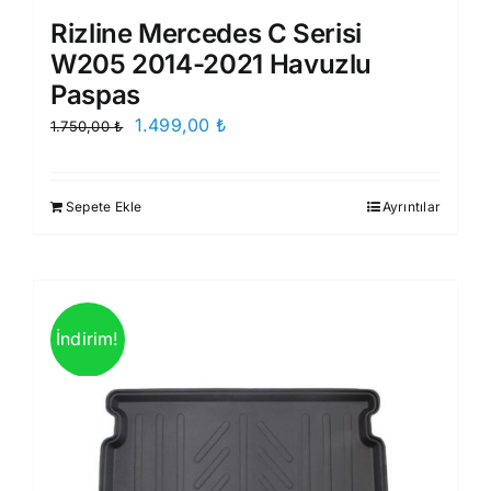
Rizline Mercedes C Serisi
W205 2014-2021 Havuzlu
Paspas
Orijinal
Şu
1.499,00
₺
1.750,00
₺
fiyat:
andaki
1.750,00 ₺.
fiyat:
Sepete Ekle
Ayrıntılar
1.499,00 ₺.
İndirim!