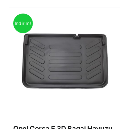
İndirim!
Opel Corsa E 3D Bagaj Havuzu