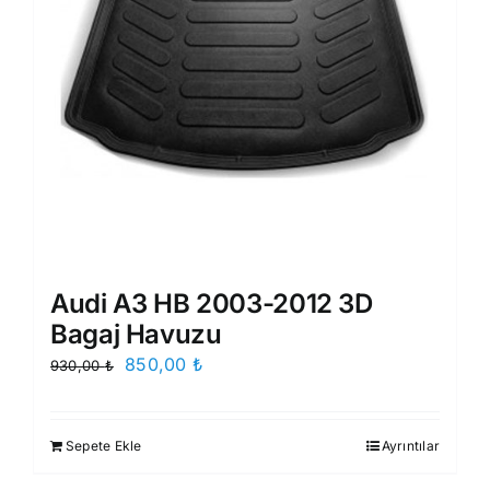
Audi A3 HB 2003-2012 3D
Bagaj Havuzu
Orijinal
Şu
850,00
₺
930,00
₺
fiyat:
andaki
930,00 ₺.
fiyat:
Sepete Ekle
Ayrıntılar
850,00 ₺.