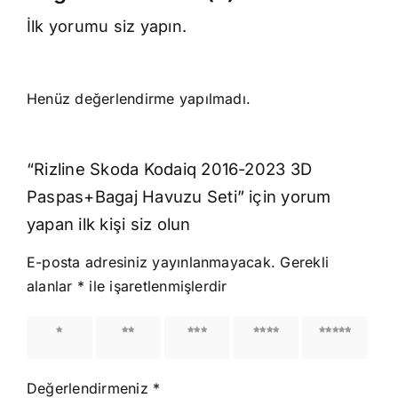
İlk yorumu siz yapın.
Henüz değerlendirme yapılmadı.
“Rizline Skoda Kodaiq 2016-2023 3D
Paspas+Bagaj Havuzu Seti” için yorum
yapan ilk kişi siz olun
E-posta adresiniz yayınlanmayacak.
Gerekli
alanlar
*
ile işaretlenmişlerdir
1/5
2/5
3/5
4/5
5/5
yıldız
yıldız
yıldız
yıldız
yıldız
Değerlendirmeniz
*