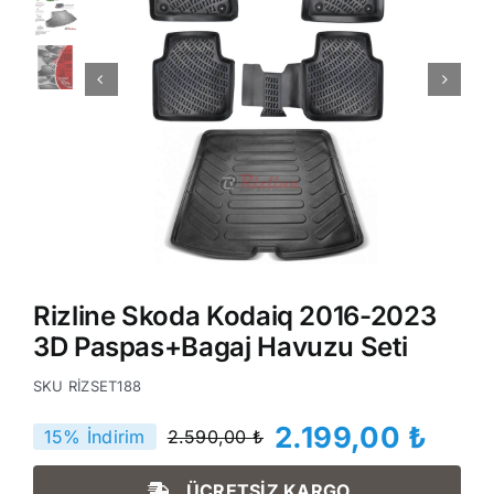
Rizline Skoda Kodaiq 2016-2023
3D Paspas+Bagaj Havuzu Seti
SKU
RİZSET188
2.199,00
₺
15% İndirim
2.590,00
₺
Orijinal
Şu
fiyat:
andaki
ÜCRETSİZ KARGO