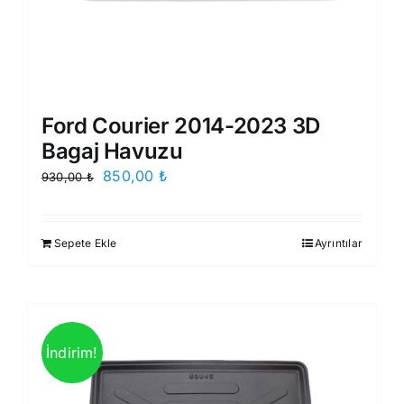
Ford Courier 2014-2023 3D
Bagaj Havuzu
Orijinal
Şu
850,00
₺
930,00
₺
fiyat:
andaki
930,00 ₺.
fiyat:
Sepete Ekle
Ayrıntılar
850,00 ₺.
İndirim!