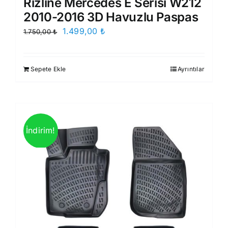
Rizline Mercedes E Serisi W212
2010-2016 3D Havuzlu Paspas
Orijinal
Şu
1.499,00
₺
1.750,00
₺
fiyat:
andaki
1.750,00 ₺.
fiyat:
Sepete Ekle
Ayrıntılar
1.499,00 ₺.
İndirim!