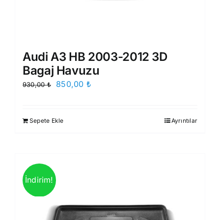
Audi A3 HB 2003-2012 3D
Bagaj Havuzu
Orijinal
Şu
850,00
₺
930,00
₺
fiyat:
andaki
930,00 ₺.
fiyat:
Sepete Ekle
Ayrıntılar
850,00 ₺.
İndirim!