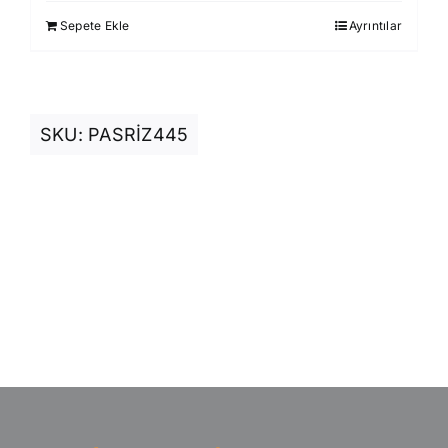
1.750,00 ₺.
fiyat:
Sepete Ekle
Ayrıntılar
1.499,00 ₺.
SKU:
PASRİZ445