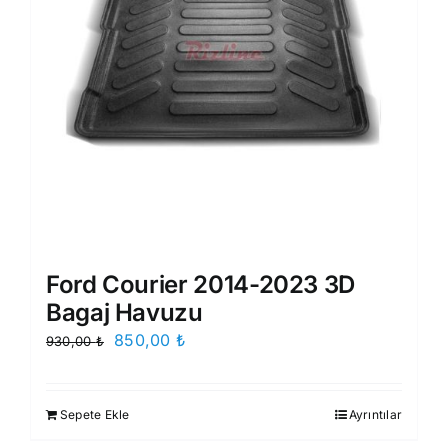
Ford Courier 2014-2023 3D
Bagaj Havuzu
Orijinal
Şu
850,00
₺
930,00
₺
fiyat:
andaki
930,00 ₺.
fiyat:
Sepete Ekle
Ayrıntılar
850,00 ₺.