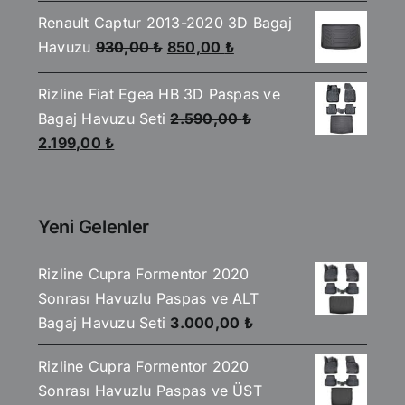
fiyat:
andaki
4.00
oy
aldı
Renault Captur 2013-2020 3D Bagaj
2.590,00 ₺.
fiyat:
Orijinal
Şu
Havuzu
930,00
₺
850,00
₺
2.199,00 ₺.
fiyat:
andaki
Rizline Fiat Egea HB 3D Paspas ve
930,00 ₺.
fiyat:
Bagaj Havuzu Seti
2.590,00
₺
850,00 ₺.
Orijinal
Şu
2.199,00
₺
fiyat:
andaki
2.590,00 ₺.
fiyat:
2.199,00 ₺.
Yeni Gelenler
Rizline Cupra Formentor 2020
Sonrası Havuzlu Paspas ve ALT
Bagaj Havuzu Seti
3.000,00
₺
Rizline Cupra Formentor 2020
Sonrası Havuzlu Paspas ve ÜST