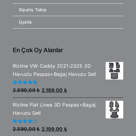
Sipariş Takip
Üyelik
En Çok Oy Alanlar
Rizline VW Caddy 2021-2025 3D
Havuzlu Paspas+Bagaj Havuzu Seti
Orijinal
Şu
5
2.590,00
₺
2.199,00
₺
üzerinden
fiyat:
andaki
5.00
oy aldı
Rizline Fiat Linea 3D Paspas+Bagaj
2.590,00 ₺.
fiyat:
Havuzu Seti
2.199,00 ₺.
Orijinal
Şu
5
2.590,00
₺
2.199,00
₺
üzerinden