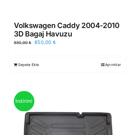
Volkswagen Caddy 2004-2010
3D Bagaj Havuzu
Orijinal
Şu
850,00
₺
930,00
₺
fiyat:
andaki
930,00 ₺.
fiyat:
Sepete Ekle
Ayrıntılar
850,00 ₺.
İndirim!