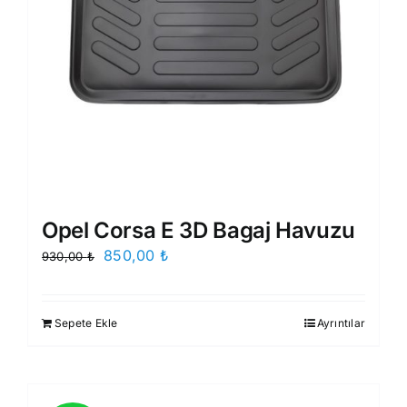
Opel Corsa E 3D Bagaj Havuzu
Orijinal
Şu
850,00
₺
930,00
₺
fiyat:
andaki
930,00 ₺.
fiyat:
Sepete Ekle
Ayrıntılar
850,00 ₺.